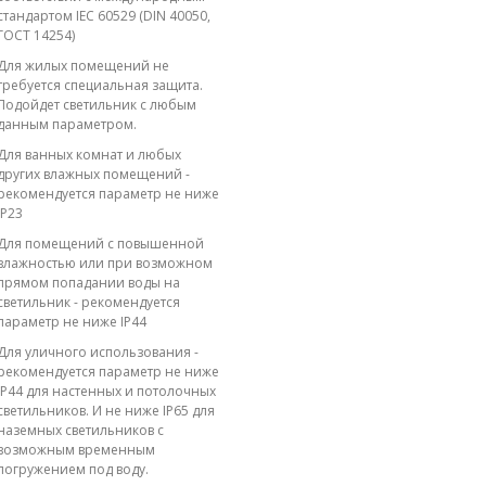
стандартом IEC 60529 (DIN 40050,
ГОСТ 14254)
Для жилых помещений не
требуется специальная защита.
Подойдет светильник с любым
данным параметром.
Для ванных комнат и любых
других влажных помещений -
рекомендуется параметр не ниже
IP23
Для помещений с повышенной
влажностью или при возможном
прямом попадании воды на
светильник - рекомендуется
параметр не ниже IP44
Для уличного использования -
рекомендуется параметр не ниже
IP44 для настенных и потолочных
светильников. И не ниже IP65 для
наземных светильников с
возможным временным
погружением под воду.