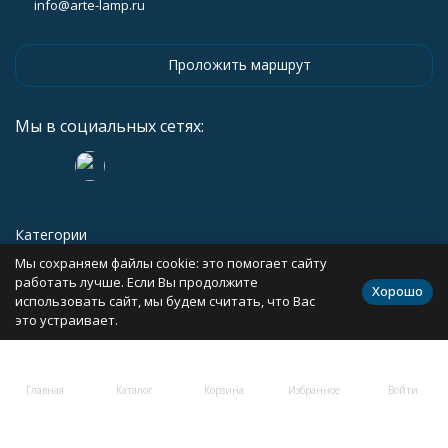
info@arte-lamp.ru
Проложить маршрут
Мы в социальных сетях:
Категории
Мы сохраняем файлы cookie: это помогает сайту
Информация
работать лучше. Если Вы продолжите
Хорошо
использовать сайт, мы будем считать, что Вас
это устраивает.
Политика персональных данных
Карта сайта
Главная
Каталог
Корзина
Избранное
Войти