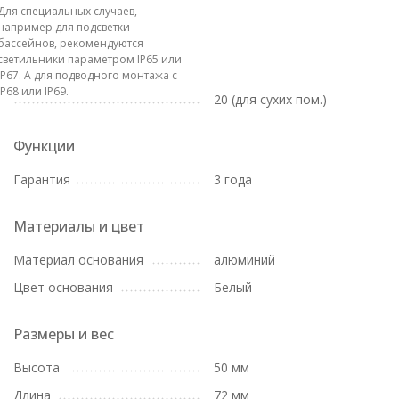
Для специальных случаев,
например для подсветки
бассейнов, рекомендуются
светильники параметром IP65 или
IP67. А для подводного монтажа с
IP68 или IP69.
20 (для сухих пом.)
Функции
Гарантия
3 года
Материалы и цвет
Материал основания
алюминий
Цвет основания
Белый
Размеры и вес
Высота
50 мм
Длина
72 мм