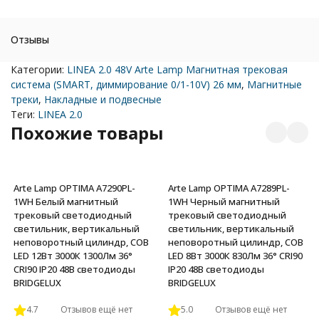
Отзывы
Категории:
LINEA 2.0 48V Arte Lamp Магнитная трековая
система (SMART, диммирование 0/1-10V) 26 мм
,
Магнитные
треки
,
Накладные и подвесные
Теги:
LINEA 2.0
Похожие товары
Arte Lamp OPTIMA A7290PL-
Arte Lamp OPTIMA A7289PL-
1WH Белый магнитный
1WH Черный магнитный
трековый светодиодный
трековый светодиодный
светильник, вертикальный
светильник, вертикальный
неповоротный цилиндр, COB
неповоротный цилиндр, COB
LED 12Вт 3000К 1300Лм 36°
LED 8Вт 3000К 830Лм 36° CRI90
CRI90 IP20 48В светодиоды
IP20 48В светодиоды
BRIDGELUX
BRIDGELUX
4.7
Отзывов ещё нет
5.0
Отзывов ещё нет