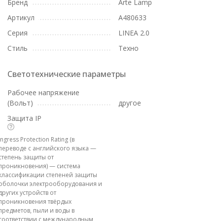
Бренд
Arte Lamp
Артикул
A480633
Серия
LINEA 2.0
Стиль
Техно
Светотехнические параметры
Рабочее напряжение
(Вольт)
другое
Защита IP
Ingress Protection Rating (в
переводе с английского языка —
степень защиты от
проникновения) — система
классификации степеней защиты
оболочки электрооборудования и
других устройств от
проникновения твёрдых
предметов, пыли и воды в
соответствии с международным