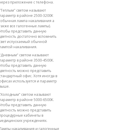
через приложение с телефона.
"Теплым" светом называют
параметр в районе 2500-3200К
(обычная лампа накаливания а
также все галогенные лампы).
Чтобы представить данную
цветность достаточно вспомнить
свет испускаемый обычной
лампой накаливания.
"Дневным" светом называют
параметр в районе 3500-4500К.
Чтобы представить данную
цветность можно представить
стандартный офис. Хотя иногда в
офисах используется и параметр
выше.
"Холодным" светом называют
параметр в районе 5000-6500К.
Чтобы представить данную
цветность можно представить
процедурные кабинеты в
медицинских учреждениях.
Лампы накаливания и галогенные