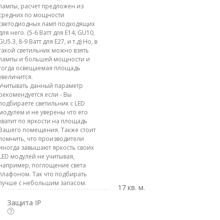
лампы, расчет предложен из
средних по мощности
светодиодных ламп подходящих
для него. (5-6 Ватт для E14, GU10,
GU5.3, 8-9 Ватт для E27, и т.д) Но, в
такой светильник можно взять
лампы и большей мощности и
тогда освещаемая площадь
увеличится.
Учитывать данный параметр
рекомендуется если - Вы
подбираете светильник с LED
модулем и не уверены что его
хватит по яркости на площадь
Вашего помещения. Также стоит
помнить, что производители
иногда завышают яркость своих
LED модулей не учитывая,
например, поглощение света
плафоном. Так что подбирать
лучше с небольшим запасом.
17 кв. м.
Защита IP