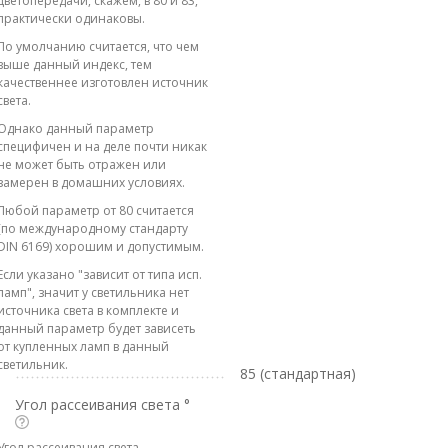
цветопередачи, скажем, в 80 и 83,
практически одинаковы.
По умолчанию считается, что чем
выше данный индекс, тем
качественнее изготовлен источник
света.
Однако данный параметр
специфичен и на деле почти никак
не может быть отражен или
замерен в домашних условиях.
Любой параметр от 80 считается
(по международному стандарту
DIN 6169) хорошим и допустимым.
Если указано "зависит от типа исп.
ламп", значит у светильника нет
источника света в комплекте и
данный параметр будет зависеть
от купленных ламп в данный
светильник.
85 (стандартная)
Угол рассеивания света °
Угол рассеивания света