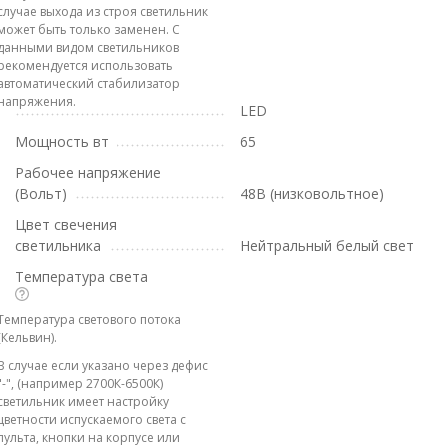
случае выхода из строя светильник
может быть только заменен. С
данными видом светильников
рекомендуется использовать
автоматический стабилизатор
напряжения.
LED
Мощность вт
65
Рабочее напряжение
(Вольт)
48В (низковольтное)
Цвет свечения
светильника
Нейтральный белый свет
Температура света
Температура светового потока
(Кельвин).
В случае если указано через дефис
"-", (например 2700К-6500К)
светильник имеет настройку
цветности испускаемого света с
пульта, кнопки на корпусе или