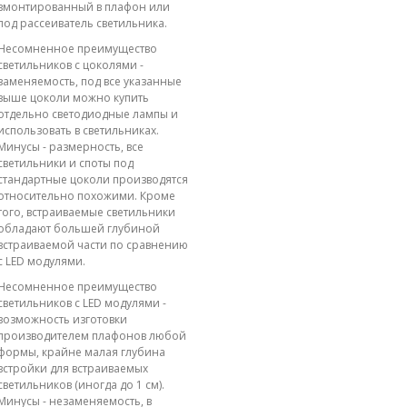
вмонтированный в плафон или
под рассеиватель светильника.
Несомненное преимущество
светильников с цоколями -
заменяемость, под все указанные
выше цоколи можно купить
отдельно светодиодные лампы и
использовать в светильниках.
Минусы - размерность, все
светильники и споты под
стандартные цоколи производятся
относительно похожими. Кроме
того, встраиваемые светильники
обладают большей глубиной
встраиваемой части по сравнению
с LED модулями.
Несомненное преимущество
светильников с LED модулями -
возможность изготовки
производителем плафонов любой
формы, крайне малая глубина
встройки для встраиваемых
светильников (иногда до 1 см).
Минусы - незаменяемость, в