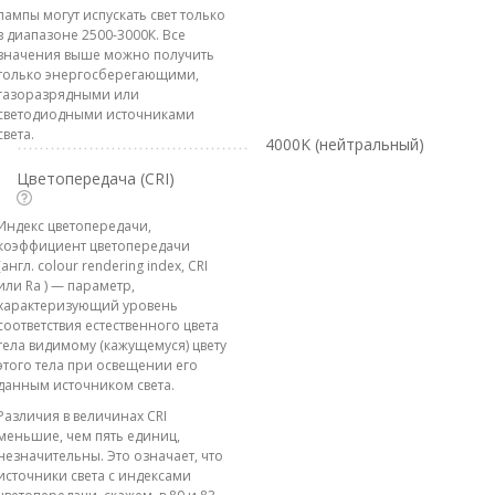
лампы могут испускать свет только
в диапазоне 2500-3000К. Все
значения выше можно получить
только энергосберегающими,
газоразрядными или
светодиодными источниками
света.
4000K (нейтральный)
Цветопередача (CRI)
Индекс цветопередачи,
коэффициент цветопередачи
(англ. colour rendering index, CRI
или Ra ) — параметр,
характеризующий уровень
соответствия естественного цвета
тела видимому (кажущемуся) цвету
этого тела при освещении его
данным источником света.
Различия в величинах CRI
меньшие, чем пять единиц,
незначительны. Это означает, что
источники света с индексами