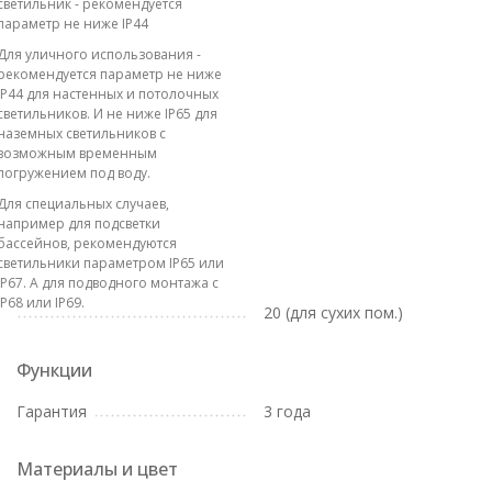
светильник - рекомендуется
параметр не ниже IP44
Для уличного использования -
рекомендуется параметр не ниже
IP44 для настенных и потолочных
светильников. И не ниже IP65 для
наземных светильников с
возможным временным
погружением под воду.
Для специальных случаев,
например для подсветки
бассейнов, рекомендуются
светильники параметром IP65 или
IP67. А для подводного монтажа с
IP68 или IP69.
20 (для сухих пом.)
Функции
Гарантия
3 года
Материалы и цвет