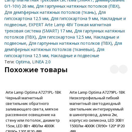
0/1-10V) 26 мм
,
Для гарпунных натяжных потолков (ПВХ)
,
Для демпферных натяжных потолков (ткань)
,
Для
гипсокартона 12.5 мм
,
Для гипсокартона 9 мм
,
Накладные и
подвесные
,
EXPERT Arte Lamp 48V Тонкая магнитная
трековая система (SMART) 17 мм
,
Для гарпунных натяжных
потолков (ПВХ)
,
Для гипсокартона 12.5 мм
,
Накладные и
подвесные
,
Для гарпунных натяжных потолков (ПВХ)
,
Для
демпферных натяжных потолков (тканевых)
,
Для
гипсокартона 12.5 мм
,
Накладные и подвесные
Теги:
Optima
,
LINEA 2.0
Похожие товары
Arte Lamp Optima A7271PL-1BK
Arte Lamp Optima A7279PL-1BK
Черный магнитный
Низкопрофильный гибкий
светильник обратного
магнитный светодиодный
заливающего света, мягкое
светильник интегрируемый
рассеянное освещение на
в шинопровод, длина 2м,
стену или потолок, диаметр
корпус из силикона, LED 30Вт
15см, LED 8Вт 480Лм 4000K
1500Лм 4000K CRI90+ 120° IP20
CRI90+ 120° IP20 48В
48В