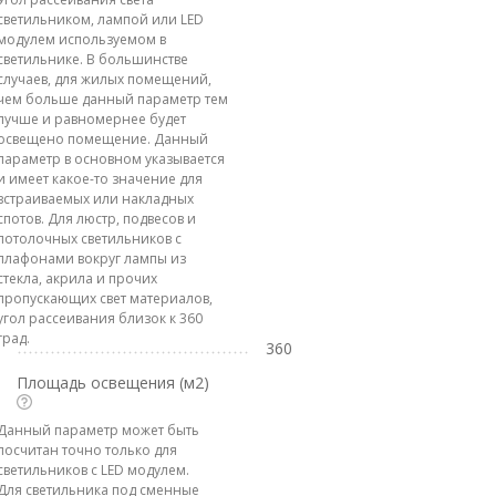
светильником, лампой или LED
модулем используемом в
светильнике. В большинстве
случаев, для жилых помещений,
чем больше данный параметр тем
лучше и равномернее будет
освещено помещение. Данный
параметр в основном указывается
и имеет какое-то значение для
встраиваемых или накладных
спотов. Для люстр, подвесов и
потолочных светильников с
плафонами вокруг лампы из
стекла, акрила и прочих
пропускающих свет материалов,
угол рассеивания близок к 360
град.
360
Площадь освещения (м2)
Данный параметр может быть
посчитан точно только для
светильников с LED модулем.
Для светильника под сменные