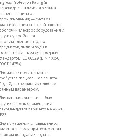
Ingress Protection Rating (в
переводе с английского языка —
степень защиты от
проникновения) — система
классификации степеней защиты
оболочки электрооборудования и
других устройств от
проникновения твёрдых
предметов, пыли и воды в
соответствии с международным
стандартом IEC 60529 (DIN 40050,
ГОСТ 14254)
Для жилых помещений не
требуется специальная защита.
Подойдет светильник с любым
данным параметром.
Для ванных комнат и любых
других влажных помещений -
рекомендуется параметр не ниже
IP23
Для помещений с повышенной
влажностью или при возможном
прямом попадании воды на