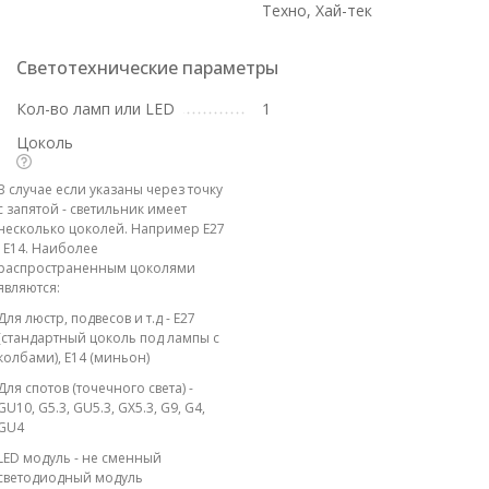
Техно, Хай-тек
Светотехнические параметры
Кол-во ламп или LED
1
Цоколь
В случае если указаны через точку
с запятой - светильник имеет
несколько цоколей. Например E27
; E14. Наиболее
распространенным цоколями
являются:
Для люстр, подвесов и т.д - E27
(стандартный цоколь под лампы с
колбами), E14 (миньон)
Для спотов (точечного света) -
GU10, G5.3, GU5.3, GX5.3, G9, G4,
GU4
LED модуль - не сменный
светодиодный модуль