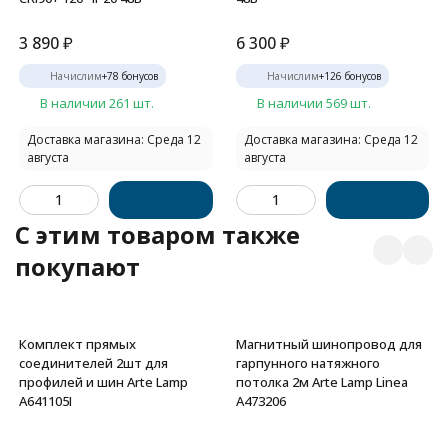
3 890
₽
6 300
₽
Начислим
+
78
бонусов
Начислим
+
126
бонусов
В наличии 261 шт.
В наличии 569 шт.
Доставка магазина: Среда 12
Доставка магазина: Среда 12
августа
августа
C этим товаром также
покупают
Комплект прямых
Магнитный шинопровод для
соединителей 2шт для
гарпунного натяжного
профилей и шин Arte Lamp
потолка 2м Arte Lamp Linea
A641105I
A473206