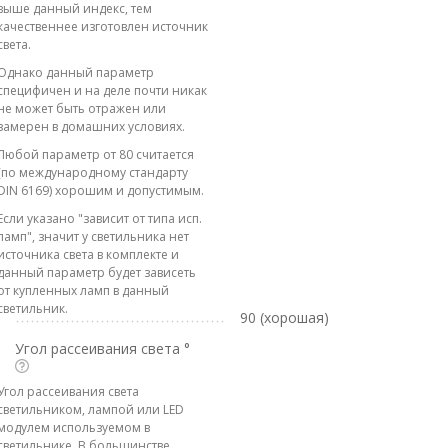
выше данный индекс, тем
качественнее изготовлен источник
света.
Однако данный параметр
специфичен и на деле почти никак
не может быть отражен или
замерен в домашних условиях.
Любой параметр от 80 считается
(по международному стандарту
DIN 6169) хорошим и допустимым.
Если указано "зависит от типа исп.
ламп", значит у светильника нет
источника света в комплекте и
данный параметр будет зависеть
от купленных ламп в данный
светильник.
90 (хорошая)
Угол рассеивания света °
Угол рассеивания света
светильником, лампой или LED
модулем используемом в
светильнике. В большинстве