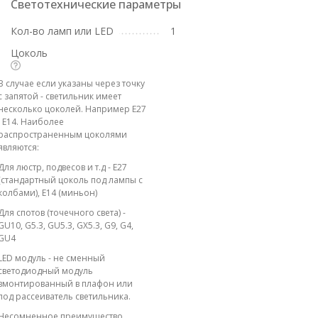
Светотехнические параметры
Кол-во ламп или LED
1
Цоколь
В случае если указаны через точку
с запятой - светильник имеет
несколько цоколей. Например E27
; E14. Наиболее
распространенным цоколями
являются:
Для люстр, подвесов и т.д - E27
(стандартный цоколь под лампы с
колбами), E14 (миньон)
Для спотов (точечного света) -
GU10, G5.3, GU5.3, GX5.3, G9, G4,
GU4
LED модуль - не сменный
светодиодный модуль
вмонтированный в плафон или
под рассеиватель светильника.
Несомненное преимущество