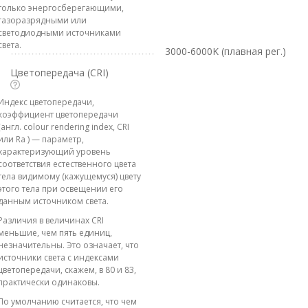
только энергосберегающими,
газоразрядными или
светодиодными источниками
света.
3000-6000K (плавная рег.)
Цветопередача (CRI)
Индекс цветопередачи,
коэффициент цветопередачи
(англ. colour rendering index, CRI
или Ra ) — параметр,
характеризующий уровень
соответствия естественного цвета
тела видимому (кажущемуся) цвету
этого тела при освещении его
данным источником света.
Различия в величинах CRI
меньшие, чем пять единиц,
незначительны. Это означает, что
источники света с индексами
цветопередачи, скажем, в 80 и 83,
практически одинаковы.
По умолчанию считается, что чем