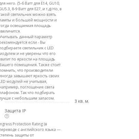
для него. (5-6 Ватт для E14, GU10,
GU5.3, 8-9 Ватт для E27, и т.д) Но, в
такой светильник можно взять
лампы и большей мощности и
тогда освещаемая площадь
увеличится.
Учитывать данный параметр
рекомендуется если - Вы
подбираете светильник с LED
модулем и не уверены что его
хватит по яркости на площадь
Вашего помещения. Также стоит
помнить, что производители
иногда завышают яркость своих
LED модулей не учитывая,
например, поглощение света
плафоном. Так что подбирать
лучше с небольшим запасом.
3 кв. м.
Защита IP
Ingress Protection Rating (в
переводе с английского языка —
степень защиты от