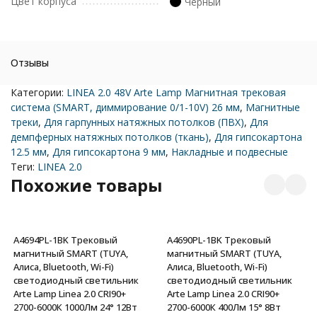
Цвет корпуса
Черный
Отзывы
Категории:
LINEA 2.0 48V Arte Lamp Магнитная трековая
система (SMART, диммирование 0/1-10V) 26 мм
,
Магнитные
треки
,
Для гарпунных натяжных потолков (ПВХ)
,
Для
демпферных натяжных потолков (ткань)
,
Для гипсокартона
12.5 мм
,
Для гипсокартона 9 мм
,
Накладные и подвесные
Теги:
LINEA 2.0
Похожие товары
A4694PL-1BK Трековый
A4690PL-1BK Трековый
магнитный SMART (TUYA,
магнитный SMART (TUYA,
Алиса, Bluetooth, Wi-Fi)
Алиса, Bluetooth, Wi-Fi)
светодиодный светильник
светодиодный светильник
Arte Lamp Linea 2.0 CRI90+
Arte Lamp Linea 2.0 CRI90+
2700-6000К 1000Лм 24° 12Вт
2700-6000К 400Лм 15° 8Вт