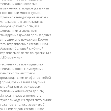
светильников с цоколями -
заменяемость, под все указанные
выше цоколи можно купить
отдельно светодиодные лампы и
использовать в светильниках.
Минусы - размерность, все
светильники и споты под
стандартные цоколи производятся
относительно похожими. Кроме
того, встраиваемые светильники
обладают большей глубиной
встраиваемой части по сравнению
с LED модулями.
Несомненное преимущество
светильников с LED модулями -
возможность изготовки
производителем плафонов любой
формы, крайне малая глубина
встройки для встраиваемых
светильников (иногда до 1 см).
Минусы - незаменяемость, в
случае выхода из строя светильник
может быть только заменен. С
данными видом светильников