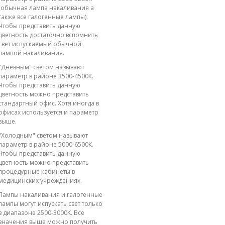
(обычная лампа накаливания а
также все галогенные лампы).
Чтобы представить данную
цветность достаточно вспомнить
свет испускаемый обычной
лампой накаливания.
"Дневным" светом называют
параметр в районе 3500-4500К.
Чтобы представить данную
цветность можно представить
стандартный офис. Хотя иногда в
офисах используется и параметр
выше.
"Холодным" светом называют
параметр в районе 5000-6500К.
Чтобы представить данную
цветность можно представить
процедурные кабинеты в
медицинских учреждениях.
Лампы накаливания и галогенные
лампы могут испускать свет только
в диапазоне 2500-3000К. Все
значения выше можно получить