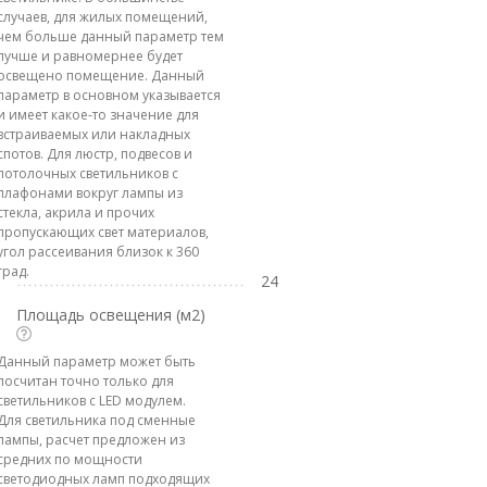
случаев, для жилых помещений,
чем больше данный параметр тем
лучше и равномернее будет
освещено помещение. Данный
параметр в основном указывается
и имеет какое-то значение для
встраиваемых или накладных
спотов. Для люстр, подвесов и
потолочных светильников с
плафонами вокруг лампы из
стекла, акрила и прочих
пропускающих свет материалов,
угол рассеивания близок к 360
град.
24
Площадь освещения (м2)
Данный параметр может быть
посчитан точно только для
светильников с LED модулем.
Для светильника под сменные
лампы, расчет предложен из
средних по мощности
светодиодных ламп подходящих