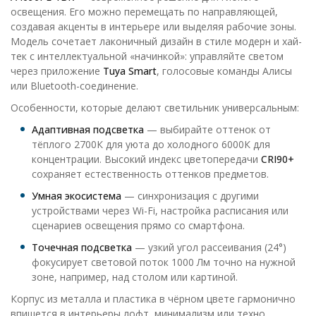
освещения. Его можно перемещать по направляющей,
создавая акценты в интерьере или выделяя рабочие зоны.
Модель сочетает лаконичный дизайн в стиле модерн и хай-
тек с интеллектуальной «начинкой»: управляйте светом
через приложение
Tuya Smart
, голосовые команды Алисы
или Bluetooth-соединение.
Особенности, которые делают светильник универсальным:
Адаптивная подсветка
— выбирайте оттенок от
тёплого 2700К для уюта до холодного 6000К для
концентрации. Высокий индекс цветопередачи
CRI90+
сохраняет естественность оттенков предметов.
Умная экосистема
— синхронизация с другими
устройствами через Wi-Fi, настройка расписания или
сценариев освещения прямо со смартфона.
Точечная подсветка
— узкий угол рассеивания (24°)
фокусирует световой поток 1000 Лм точно на нужной
зоне, например, над столом или картиной.
Корпус из металла и пластика в чёрном цвете гармонично
впишется в интерьеры лофт, минимализм или техно.