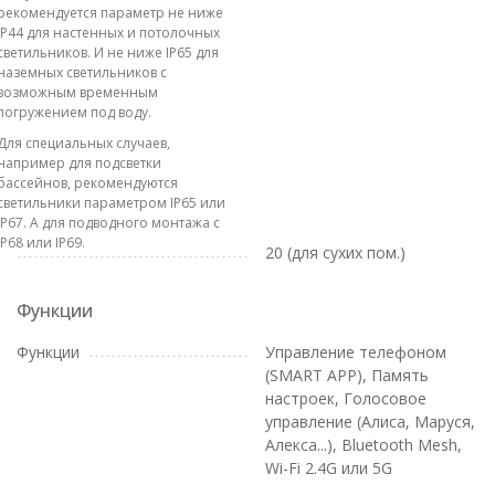
рекомендуется параметр не ниже
IP44 для настенных и потолочных
светильников. И не ниже IP65 для
наземных светильников с
возможным временным
погружением под воду.
Для специальных случаев,
например для подсветки
бассейнов, рекомендуются
светильники параметром IP65 или
IP67. А для подводного монтажа с
IP68 или IP69.
20 (для сухих пом.)
Функции
Функции
Управление телефоном
(SMART APP), Память
настроек, Голосовое
управление (Алиса, Маруся,
Алекса...), Bluetooth Mesh,
Wi-Fi 2.4G или 5G