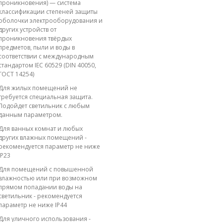
проникновения) — система
классификации степеней защиты
оболочки электрооборудования и
других устройств от
проникновения твёрдых
предметов, пыли и воды в
соответствии с международным
стандартом IEC 60529 (DIN 40050,
ГОСТ 14254)
Для жилых помещений не
требуется специальная защита.
Подойдет светильник с любым
данным параметром.
Для ванных комнат и любых
других влажных помещений -
рекомендуется параметр не ниже
IP23
Для помещений с повышенной
влажностью или при возможном
прямом попадании воды на
светильник - рекомендуется
параметр не ниже IP44
Для уличного использования -