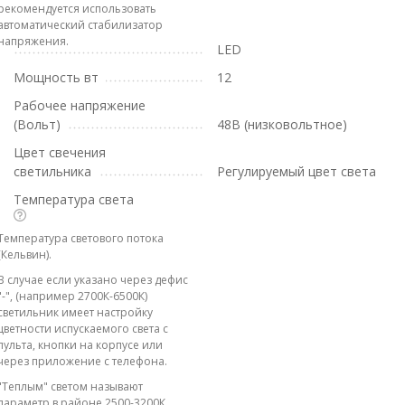
рекомендуется использовать
автоматический стабилизатор
напряжения.
LED
Мощность вт
12
Рабочее напряжение
(Вольт)
48В (низковольтное)
Цвет свечения
светильника
Регулируемый цвет света
Температура света
Температура светового потока
(Кельвин).
В случае если указано через дефис
"-", (например 2700К-6500К)
светильник имеет настройку
цветности испускаемого света с
пульта, кнопки на корпусе или
через приложение с телефона.
"Теплым" светом называют
параметр в районе 2500-3200К