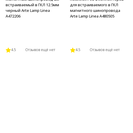
встраиваемый в ГКЛ 12.5мм
для встраиваемого в ГКЛ
черный Arte Lamp Linea
магнитного шинопровода
A472206
Arte Lamp Linea A480505
4.5
Отзывов ещё нет
4.5
Отзывов ещё нет