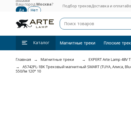
Ваш город
Москва
?
Подбор треков
Доставка и оплата
Во
Каталог
Магнитные треки
Плоские трек
Главная
Магнитные треки
EXPERT Arte Lamp 48V 
A5742PL-1BK Трековый магнитный SMART (TUYA, Алиса, Bluet
550Лм 120° 10