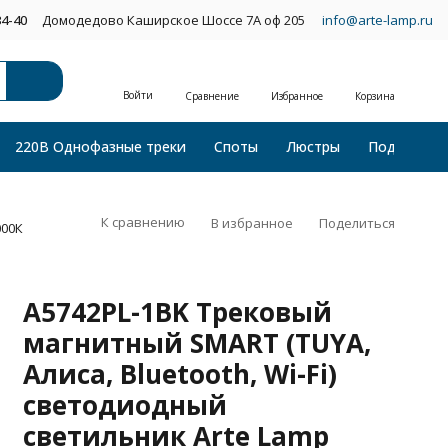
34-40
Домодедово Каширское Шоссе 7А оф 205
info@arte-lamp.ru
Войти
Сравнение
Избранное
Корзина
220В Однофазные треки
Споты
Люстры
Подвесные
К сравнению
В избранное
Поделиться
000К
A5742PL-1BK Трековый
магнитный SMART (TUYA,
Алиса, Bluetooth, Wi-Fi)
светодиодный
светильник Arte Lamp