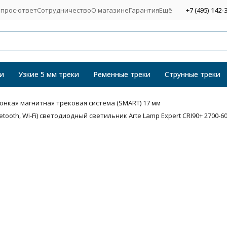
прос-ответ
Сотрудничество
О магазине
Гарантия
Ещё
+7 (495) 142-
и
Узкие 5 мм треки
Ременные треки
Струнные треки
Тонкая магнитная трековая система (SMART) 17 мм
ooth, Wi-Fi) светодиодный светильник Arte Lamp Expert CRI90+ 2700-6