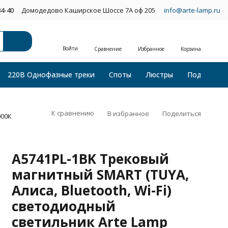
34-40
Домодедово Каширское Шоссе 7А оф 205
info@arte-lamp.ru
Войти
Сравнение
Избранное
Корзина
220В Однофазные треки
Споты
Люстры
Подвесные
К сравнению
В избранное
Поделиться
000К
A5741PL-1BK Трековый
магнитный SMART (TUYA,
Алиса, Bluetooth, Wi-Fi)
светодиодный
светильник Arte Lamp