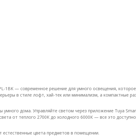
1PL-1BK — современное решение для умного освещения, которое
рьеры в стиле лофт, хай-тек или минимализм, а компактные ра
 умного дома. Управляйте светом через приложение Tuya Smart
 света от теплого 2700К до холодного 6000К — все это доступн
т естественные цвета предметов в помещении.