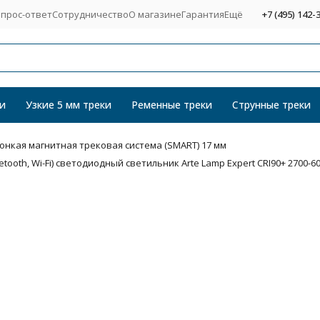
прос-ответ
Сотрудничество
О магазине
Гарантия
Ещё
+7 (495) 142-
и
Узкие 5 мм треки
Ременные треки
Струнные треки
Тонкая магнитная трековая система (SMART) 17 мм
ooth, Wi-Fi) светодиодный светильник Arte Lamp Expert CRI90+ 2700-6