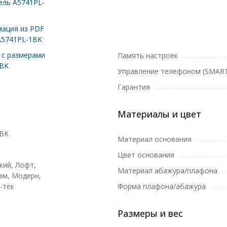
ль A5741PL-
ация из PDF
A5741PL-1BK
с размерами
Память настроек
1BK
Управление телефоном (SMART
Гарантия
Материалы и цвет
1BK
Материал основания
Цвет основания
кий, Лофт,
Материал абажура/плафона
м, Модерн,
-тек
Форма плафона/абажура
Размеры и вес