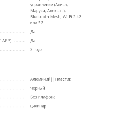
управление (Алиса,
Маруся, Алекса...),
Bluetooth Mesh, Wi-Fi 2.4G
или 5G
Да
 APP)
Да
3 года
Алюминий||Пластик
Черный
Без плафона
цилиндр