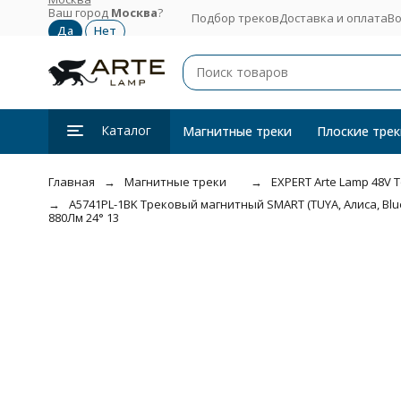
Ваш город
Москва
?
Подбор треков
Доставка и оплата
Во
Каталог
Магнитные треки
Плоские трек
Главная
Магнитные треки
EXPERT Arte Lamp 48V 
A5741PL-1BK Трековый магнитный SMART (TUYA, Алиса, Bluet
880Лм 24° 13