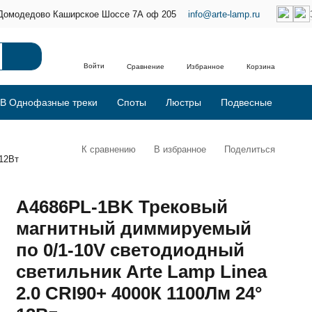
Домодедово Каширское Шоссе 7А оф 205
info@arte-lamp.ru
Войти
Сравнение
Избранное
Корзина
В Однофазные треки
Споты
Люстры
Подвесные
К сравнению
В избранное
Поделиться
12Вт
A4686PL-1BK Трековый
магнитный диммируемый
по 0/1-10V светодиодный
светильник Arte Lamp Linea
2.0 CRI90+ 4000К 1100Лм 24°