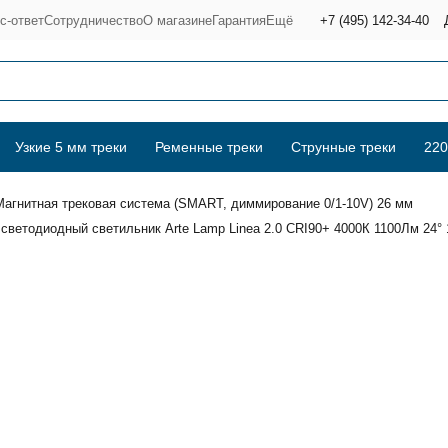
с-ответ
Сотрудничество
О магазине
Гарантия
Ещё
+7 (495) 142-34-40
Узкие 5 мм треки
Ременные треки
Струнные треки
220
 Магнитная трековая система (SMART, диммирование 0/1-10V) 26 мм
ветодиодный светильник Arte Lamp Linea 2.0 CRI90+ 4000К 1100Лм 24° 