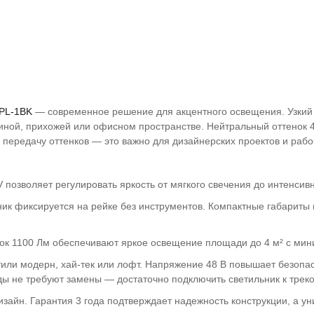
6PL-1BK
— современное решение для акцентного освещения. Узкий л
тиной, прихожей или офисном пространстве. Нейтральный оттенок 
передачу оттенков — это важно для дизайнерских проектов и рабо
 позволяет регулировать яркость от мягкого свечения до интенсив
ник фиксируется на рейке без инструментов. Компактные габариты
оток 1100 Лм обеспечивают яркое освещение площади до 4 м² с ми
тили модерн, хай-тек или лофт. Напряжение 48 В повышает безопас
ы не требуют замены — достаточно подключить светильник к треко
изайн. Гарантия 3 года подтверждает надежность конструкции, а 