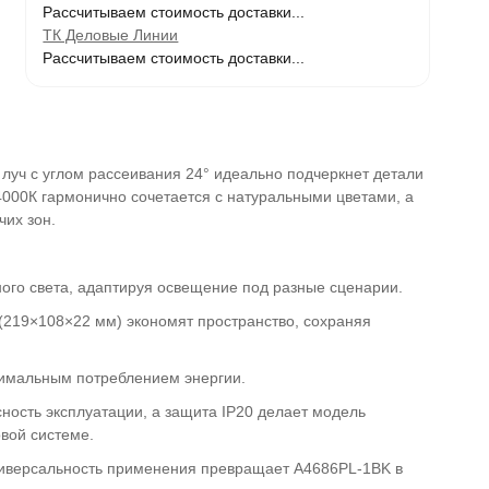
Рассчитываем стоимость доставки...
ТК Деловые Линии
Рассчитываем стоимость доставки...
уч с углом рассеивания 24° идеально подчеркнет детали
4000К гармонично сочетается с натуральными цветами, а
чих зон.
ного света, адаптируя освещение под разные сценарии.
 (219×108×22 мм) экономят пространство, сохраняя
нимальным потреблением энергии.
ность эксплуатации, а защита IP20 делает модель
вой системе.
универсальность применения превращает A4686PL-1BK в