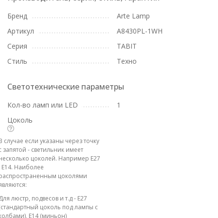
Бренд
Arte Lamp
Артикул
A8430PL-1WH
Серия
TABIT
Стиль
Техно
Светотехнические параметры
Кол-во ламп или LED
1
Цоколь
В случае если указаны через точку
с запятой - светильник имеет
несколько цоколей. Например E27
; E14. Наиболее
распространенным цоколями
являются:
Для люстр, подвесов и т.д - E27
(стандартный цоколь под лампы с
колбами), E14 (миньон)