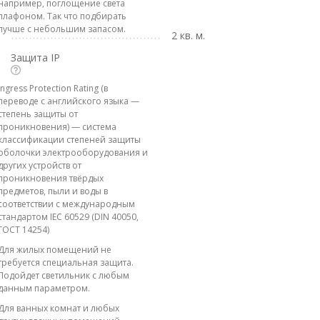
например, поглощение света
плафоном. Так что подбирать
лучше с небольшим запасом.
2 кв. м.
Защита IP
Ingress Protection Rating (в
переводе с английского языка —
степень защиты от
проникновения) — система
классификации степеней защиты
оболочки электрооборудования и
других устройств от
проникновения твёрдых
предметов, пыли и воды в
соответствии с международным
стандартом IEC 60529 (DIN 40050,
ГОСТ 14254)
Для жилых помещений не
требуется специальная защита.
Подойдет светильник с любым
данным параметром.
Для ванных комнат и любых