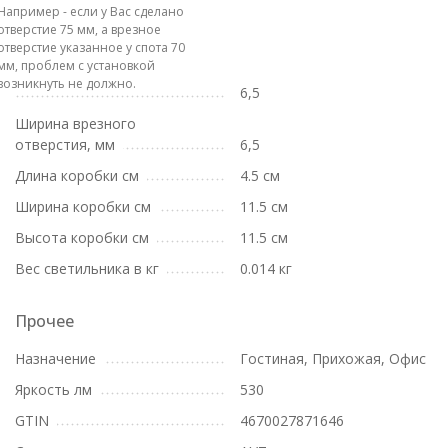
Например - если у Вас сделано
отверстие 75 мм, а врезное
отверстие указанное у спота 70
мм, проблем с установкой
возникнуть не должно.
6,5
Ширина врезного
отверстия, мм
6,5
Длина коробки см
4.5 см
Ширина коробки см
11.5 см
Высота коробки см
11.5 см
Вес светильника в кг
0.014 кг
Прочее
Назначение
Гостиная, Прихожая, Офис
Яркость лм
530
GTIN
4670027871646