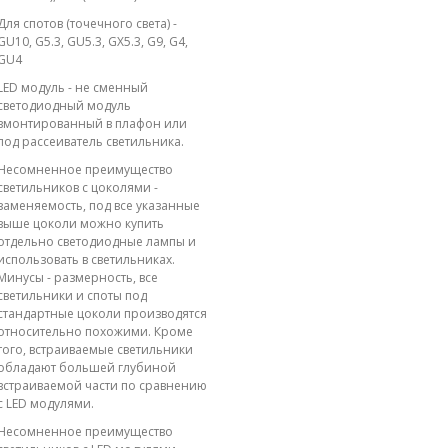
Для спотов (точечного света) -
GU10, G5.3, GU5.3, GX5.3, G9, G4,
GU4
LED модуль - не сменный
светодиодный модуль
вмонтированный в плафон или
под рассеиватель светильника.
Несомненное преимущество
светильников с цоколями -
заменяемость, под все указанные
выше цоколи можно купить
отдельно светодиодные лампы и
использовать в светильниках.
Минусы - размерность, все
светильники и споты под
стандартные цоколи производятся
относительно похожими. Кроме
того, встраиваемые светильники
обладают большей глубиной
встраиваемой части по сравнению
с LED модулями.
Несомненное преимущество