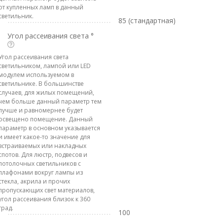
от купленных ламп в данный
светильник.
85 (стандартная)
Угол рассеивания света °
Угол рассеивания света
светильником, лампой или LED
модулем используемом в
светильнике. В большинстве
случаев, для жилых помещений,
чем больше данный параметр тем
лучше и равномернее будет
освещено помещение. Данный
параметр в основном указывается
и имеет какое-то значение для
встраиваемых или накладных
спотов. Для люстр, подвесов и
потолочных светильников с
плафонами вокруг лампы из
стекла, акрила и прочих
пропускающих свет материалов,
угол рассеивания близок к 360
град.
100