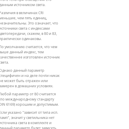
данным источником света.
Различия в величинах CRI
меньшие, чем пять единиц,
незначительны. Это означает, что
источники света с индексами
цветопередачи, скажем, в 80 и 83,
практически одинаковы.
По умолчанию считается, что чем
выше данный индекс, тем
качественнее изготовлен источник
света.
Однако данный параметр
специфичен и на деле почти никак
не может быть отражен или
замерен в домашних условиях.
Любой параметр от 80 считается
(по международному стандарту
DIN 6169) хорошим и допустимым.
Если указано "зависит от типа исп.
ламп", значит у светильника нет
источника света в комплекте и
данный параметр будет зависеть