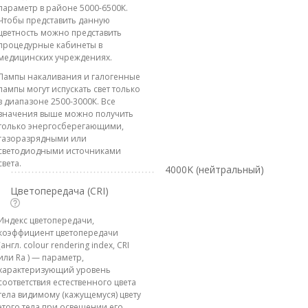
параметр в районе 5000-6500К.
Чтобы представить данную
цветность можно представить
процедурные кабинеты в
медицинских учреждениях.
Лампы накаливания и галогенные
лампы могут испускать свет только
в диапазоне 2500-3000К. Все
значения выше можно получить
только энергосберегающими,
газоразрядными или
светодиодными источниками
света.
4000K (нейтральный)
Цветопередача (CRI)
Индекс цветопередачи,
коэффициент цветопередачи
(англ. colour rendering index, CRI
или Ra ) — параметр,
характеризующий уровень
соответствия естественного цвета
тела видимому (кажущемуся) цвету
этого тела при освещении его