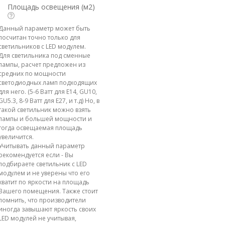
Площадь освещения (м2)
Данный параметр может быть
посчитан точно только для
светильников с LED модулем.
Для светильника под сменные
лампы, расчет предложен из
средних по мощности
светодиодных ламп подходящих
для него. (5-6 Ватт для E14, GU10,
GU5.3, 8-9 Ватт для E27, и т.д) Но, в
такой светильник можно взять
лампы и большей мощности и
тогда освещаемая площадь
увеличится.
Учитывать данный параметр
рекомендуется если - Вы
подбираете светильник с LED
модулем и не уверены что его
хватит по яркости на площадь
Вашего помещения. Также стоит
помнить, что производители
иногда завышают яркость своих
LED модулей не учитывая,