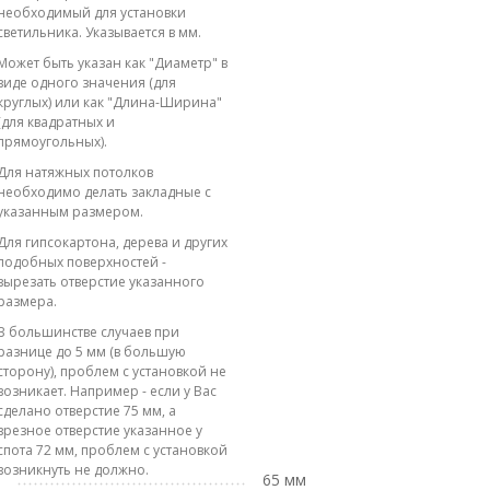
необходимый для установки
светильника. Указывается в мм.
Может быть указан как "Диаметр" в
виде одного значения (для
круглых) или как "Длина-Ширина"
(для квадратных и
прямоугольных).
Для натяжных потолков
необходимо делать закладные с
указанным размером.
Для гипсокартона, дерева и других
подобных поверхностей -
вырезать отверстие указанного
размера.
В большинстве случаев при
разнице до 5 мм (в большую
сторону), проблем с установкой не
возникает. Например - если у Вас
сделано отверстие 75 мм, а
врезное отверстие указанное у
спота 72 мм, проблем с установкой
возникнуть не должно.
65 мм