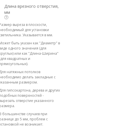
Длина врезного отверстия,
мм
Размер выреза в плоскости,
необходимый для установки
светильника. Указывается в мм.
Может быть указан как "Диаметр" в
виде одного значения (для
круглых) или как "Длина-Ширина"
(для квадратных и
прямоугольных).
Для натяжных потолков
необходимо делать закладные с
указанным размером.
Для гипсокартона, дерева и других
подобных поверхностей -
вырезать отверстие указанного
размера.
В большинстве случаев при
разнице до 5 мм, проблем с
установкой не возникает.