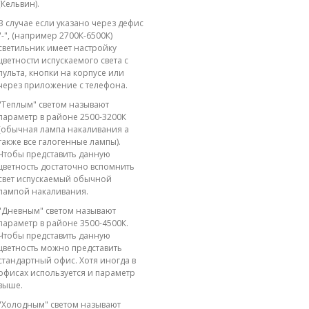
(Кельвин).
В случае если указано через дефис
"-", (например 2700К-6500К)
светильник имеет настройку
цветности испускаемого света с
пульта, кнопки на корпусе или
через приложение с телефона.
"Теплым" светом называют
параметр в районе 2500-3200К
(обычная лампа накаливания а
также все галогенные лампы).
Чтобы представить данную
цветность достаточно вспомнить
свет испускаемый обычной
лампой накаливания.
"Дневным" светом называют
параметр в районе 3500-4500К.
Чтобы представить данную
цветность можно представить
стандартный офис. Хотя иногда в
офисах используется и параметр
выше.
"Холодным" светом называют