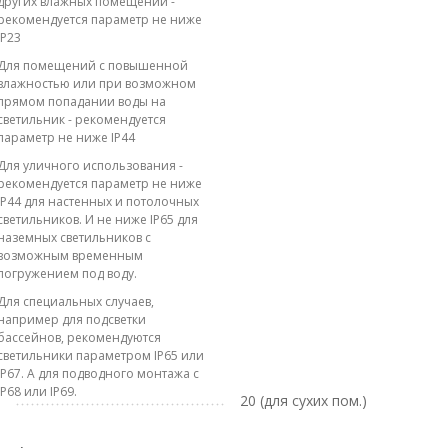
других влажных помещений -
рекомендуется параметр не ниже
IP23
Для помещений с повышенной
влажностью или при возможном
прямом попадании воды на
светильник - рекомендуется
параметр не ниже IP44
Для уличного использования -
рекомендуется параметр не ниже
IP44 для настенных и потолочных
светильников. И не ниже IP65 для
наземных светильников с
возможным временным
погружением под воду.
Для специальных случаев,
например для подсветки
бассейнов, рекомендуются
светильники параметром IP65 или
IP67. А для подводного монтажа с
IP68 или IP69.
20 (для сухих пом.)