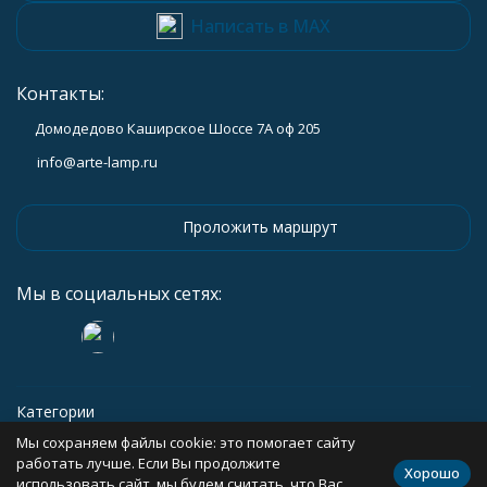
Написать в MAX
Контакты:
Домодедово Каширское Шоссе 7А оф 205
info@arte-lamp.ru
Проложить маршрут
Мы в социальных сетях:
Категории
Мы сохраняем файлы cookie: это помогает сайту
Информация
работать лучше. Если Вы продолжите
Хорошо
использовать сайт, мы будем считать, что Вас