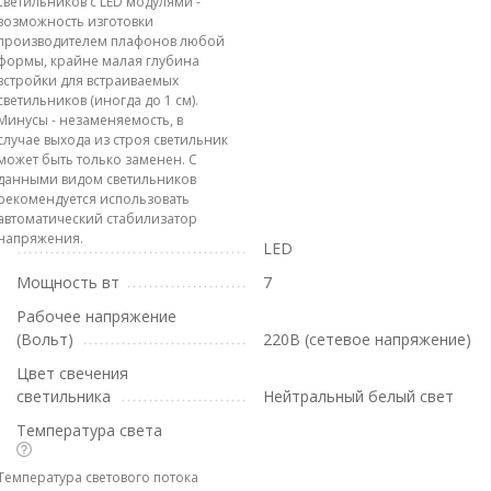
светильников с LED модулями -
возможность изготовки
производителем плафонов любой
формы, крайне малая глубина
встройки для встраиваемых
светильников (иногда до 1 см).
Минусы - незаменяемость, в
случае выхода из строя светильник
может быть только заменен. С
данными видом светильников
рекомендуется использовать
автоматический стабилизатор
напряжения.
LED
Мощность вт
7
Рабочее напряжение
(Вольт)
220В (сетевое напряжение)
Цвет свечения
светильника
Нейтральный белый свет
Температура света
Температура светового потока