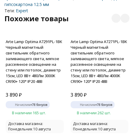
гипсокартона 12.5 мм
Теги:
Expert
Похожие товары
Arte Lamp Optima A7291PL-1BK
Arte Lamp Optima A7271PL-1BK
Черный магнитный
Черный магнитный
светильник обратного
светильник обратного
заливающего света, мягкое
заливающего света, мягкое
рассеянное освещение на
рассеянное освещение на
стену или потолок, диаметр
стену или потолок, диаметр
15см, LED 8Вт 480Лм 3000K
15см, LED 8Вт 480Лм 4000K
CRI90+ 120° IP20 48В
CRI90+ 120° IP20 48В
3 890
₽
3 890
₽
Начислим
+
78
бонусов
Начислим
+
78
бонусов
В наличии 165 шт.
В наличии 262 шт.
Доставка магазина:
Доставка магазина:
Понедельник 10 августа
Понедельник 10 августа