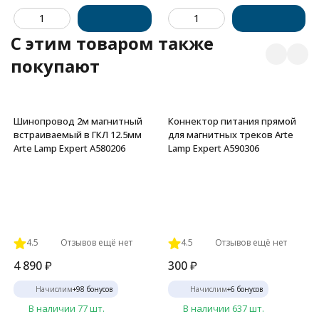
C этим товаром также
покупают
Шинопровод 2м магнитный
Коннектор питания прямой
встраиваемый в ГКЛ 12.5мм
для магнитных треков Arte
Arte Lamp Expert A580206
Lamp Expert A590306
4.5
Отзывов ещё нет
4.5
Отзывов ещё нет
4 890
₽
300
₽
Начислим
+
98
бонусов
Начислим
+
6
бонусов
В наличии 77 шт.
В наличии 637 шт.