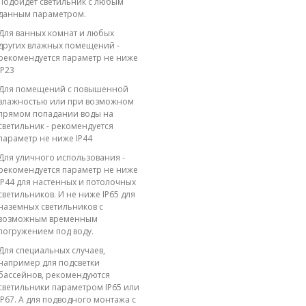
Подойдет светильник с любым
данным параметром.
Для ванных комнат и любых
других влажных помещений -
рекомендуется параметр не ниже
IP23
Для помещений с повышенной
влажностью или при возможном
прямом попадании воды на
светильник - рекомендуется
параметр не ниже IP44
Для уличного использования -
рекомендуется параметр не ниже
IP44 для настенных и потолочных
светильников. И не ниже IP65 для
наземных светильников с
возможным временным
погружением под воду.
Для специальных случаев,
например для подсветки
бассейнов, рекомендуются
светильники параметром IP65 или
IP67. А для подводного монтажа с