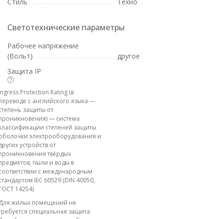
Стиль
Техно
Светотехнические параметры
Рабочее напряжение
(Вольт)
другое
Защита IP
Ingress Protection Rating (в
переводе с английского языка —
степень защиты от
проникновения) — система
классификации степеней защиты
оболочки электрооборудования и
других устройств от
проникновения твёрдых
предметов, пыли и воды в
соответствии с международным
стандартом IEC 60529 (DIN 40050,
ГОСТ 14254)
Для жилых помещений не
требуется специальная защита.