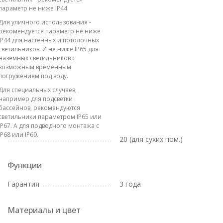
параметр не ниже IP44
Для уличного использования -
рекомендуется параметр не ниже
IP44 для настенных и потолочных
светильников. И не ниже IP65 для
наземных светильников с
возможным временным
погружением под воду.
Для специальных случаев,
например для подсветки
бассейнов, рекомендуются
светильники параметром IP65 или
IP67. А для подводного монтажа с
IP68 или IP69.
20 (для сухих пом.)
Функции
Гарантия
3 года
Материалы и цвет