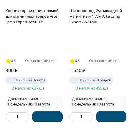
Коннектор питания прямой
Шинопровод 2м накладной
для магнитных треков Arte
магнитный 1.7см Arte Lamp
Lamp Expert A590306
Expert A570206
4.5
Отзывов ещё нет
4.5
Отзывов ещё нет
300
₽
1 640
₽
Начислим
+
6
бонусов
Начислим
+
33
бонусов
В наличии 637 шт.
В наличии 455 шт.
Доставка магазина:
Доставка магазина:
Понедельник 10 августа
Понедельник 10 августа