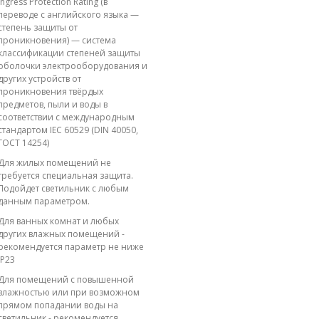
Ingress Protection Rating (в
переводе с английского языка —
степень защиты от
проникновения) — система
классификации степеней защиты
оболочки электрооборудования и
других устройств от
проникновения твёрдых
предметов, пыли и воды в
соответствии с международным
стандартом IEC 60529 (DIN 40050,
ГОСТ 14254)
Для жилых помещений не
требуется специальная защита.
Подойдет светильник с любым
данным параметром.
Для ванных комнат и любых
других влажных помещений -
рекомендуется параметр не ниже
IP23
Для помещений с повышенной
влажностью или при возможном
прямом попадании воды на
светильник - рекомендуется