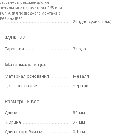
бассейнов, рекомендуются
светильники параметром IP65 или
IP67. А для подводного монтажа с
IP68 или IP69.
20 (для сухих пом.)
Функции
Гарантия
3 года
Материалы и цвет
Материал основания
Металл
Цвет основания
Черный
Размеры и вес
Длина
80 мм
Ширина
22 мм
Длина коробки см
0.1 см