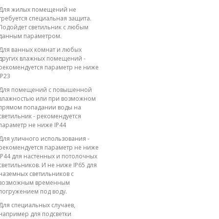
Для жилых помещений не
требуется специальная защита.
Подойдет светильник с любым
данным параметром.
Для ванных комнат и любых
других влажных помещений -
рекомендуется параметр не ниже
IP23
Для помещений с повышенной
влажностью или при возможном
прямом попадании воды на
светильник - рекомендуется
параметр не ниже IP44
Для уличного использования -
рекомендуется параметр не ниже
IP44 для настенных и потолочных
светильников. И не ниже IP65 для
наземных светильников с
возможным временным
погружением под воду.
Для специальных случаев,
например для подсветки