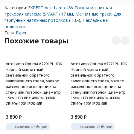
Категории:
EXPERT Arte Lamp 48V Тонкая магнитная
трековая система (SMART) 17 мм
,
Магнитные треки
,
Для
гарпунных натяжных потолков (ПВХ)
,
Накладные и
подвесные
Теги:
Expert
Похожие товары
Arte Lamp Optima A7291PL-1BK
Arte Lamp Optima A7271PL-1BK
Черный магнитный
Черный магнитный
светильник обратного
светильник обратного
заливающего света, мягкое
заливающего света, мягкое
рассеянное освещение на
рассеянное освещение на
стену или потолок, диаметр
стену или потолок, диаметр
15см, LED 8Вт 480Лм 3000K
15см, LED 8Вт 480Лм 4000K
CRI90+ 120° IP20 48В
CRI90+ 120° IP20 48В
3 890
₽
3 890
₽
Начислим
+
78
бонусов
Начислим
+
78
бонусов