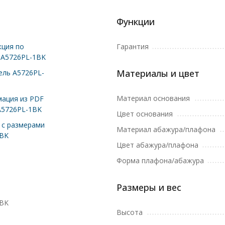
Функции
ция по
Гарантия
 A5726PL-1BK
Материалы и цвет
ль A5726PL-
Материал основания
ация из PDF
A5726PL-1BK
Цвет основания
с размерами
Материал абажура/плафона
1BK
Цвет абажура/плафона
Форма плафона/абажура
Размеры и вес
1BK
Высота