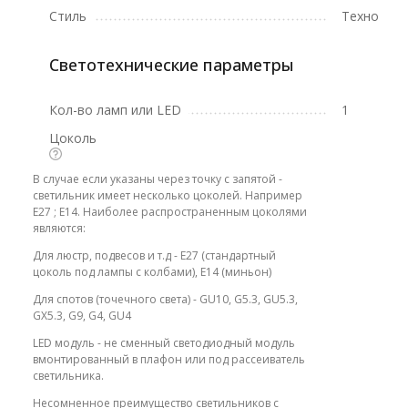
Стиль
Техно
Светотехнические параметры
Кол-во ламп или LED
1
Цоколь
В случае если указаны через точку с запятой -
светильник имеет несколько цоколей. Например
E27 ; E14. Наиболее распространенным цоколями
являются:
Для люстр, подвесов и т.д - E27 (стандартный
цоколь под лампы с колбами), E14 (миньон)
Для спотов (точечного света) - GU10, G5.3, GU5.3,
GX5.3, G9, G4, GU4
LED модуль - не сменный светодиодный модуль
вмонтированный в плафон или под рассеиватель
светильника.
Несомненное преимущество светильников с