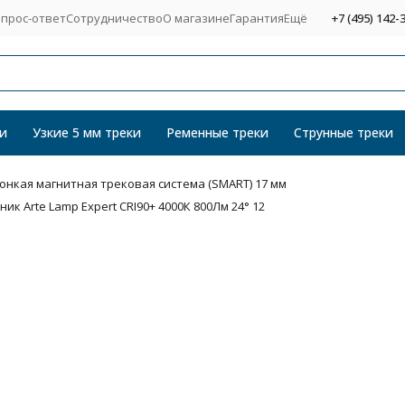
прос-ответ
Сотрудничество
О магазине
Гарантия
Ещё
+7 (495) 142-
и
Узкие 5 мм треки
Ременные треки
Струнные треки
Тонкая магнитная трековая система (SMART) 17 мм
 Arte Lamp Expert CRI90+ 4000К 800Лм 24° 12