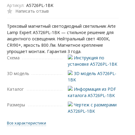
Артикул:
A5726PL-1BK
Написать отзыв
Трековый магнитный светодиодный светильник Arte
Lamp Expert A5726PL-1BK — стильное решение для
акцентного освещения. Нейтральный свет 4000К,
CRI90+, яркость 800 Лм. Магнитное крепление
упрощает монтаж. Гарантия 3 года.
Схема
Инструкция по
установке A5726PL-1BK
3D модель
3D модель A5726PL-
1BK
Каталог
Информация из PDF
каталога A5726PL-1BK
Размеры
Чертеж с размерами
A5726PL-1BK
Все характеристики