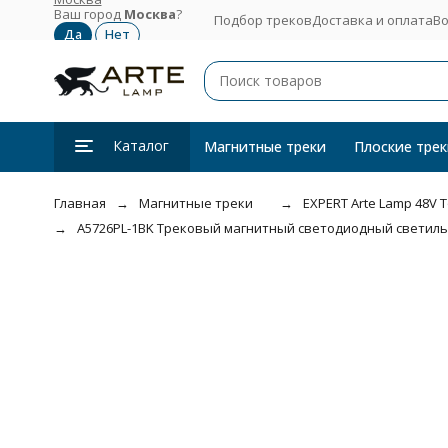
Ваш город
Москва
?
Подбор треков
Доставка и оплата
Во
Каталог
Магнитные треки
Плоские трек
Главная
Магнитные треки
EXPERT Arte Lamp 48V 
A5726PL-1BK Трековый магнитный светодиодный светильник