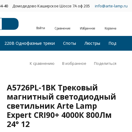
34-40
Домодедово Каширское Шоссе 7А оф 205
info@arte-lamp.ru
Войти
Сравнение
Избранное
Корзина
220В Однофазные треки
Споты
Люстры
Подвесные
К сравнению
В избранное
Поделиться
A5726PL-1BK Трековый
магнитный светодиодный
светильник Arte Lamp
Expert CRI90+ 4000К 800Лм
24° 12