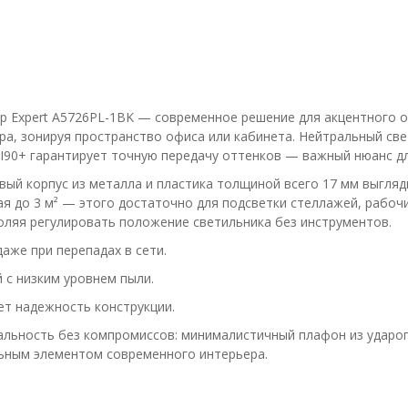
 Expert A5726PL-1BK — современное решение для акцентного ос
ера, зонируя пространство офиса или кабинета. Нейтральный с
RI90+ гарантирует точную передачу оттенков — важный нюанс дл
ый корпус из металла и пластика толщиной всего 17 мм выгляд
я до 3 м² — этого достаточно для подсветки стеллажей, рабоч
оляя регулировать положение светильника без инструментов.
аже при перепадах в сети.
 с низким уровнем пыли.
ет надежность конструкции.
альность без компромиссов: минималистичный плафон из удароп
льным элементом современного интерьера.