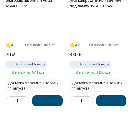
влагозащищенный Aqua
Arte Lamp A2164PL-1WH IMAI
A5440PL-1SS
под лампу 1xGU10 15W
4.1
Отзывов ещё нет
4.2
Отзывов ещё нет
70
₽
330
₽
Начислим
+
1
бонусов
Начислим
+
7
бонусов
В наличии 841 шт.
В наличии 1150 шт.
Доставка магазина: Вторник
Доставка магазина: Вторник
11 августа
11 августа