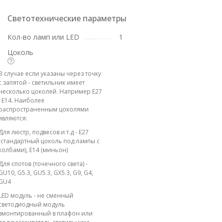
Светотехнические параметры
Кол-во ламп или LED
1
Цоколь
В случае если указаны через точку
с запятой - светильник имеет
несколько цоколей. Например E27
; E14. Наиболее
распространенным цоколями
являются:
Для люстр, подвесов и т.д - E27
(стандартный цоколь под лампы с
колбами), E14 (миньон)
Для спотов (точечного света) -
GU10, G5.3, GU5.3, GX5.3, G9, G4,
GU4
LED модуль - не сменный
светодиодный модуль
вмонтированный в плафон или