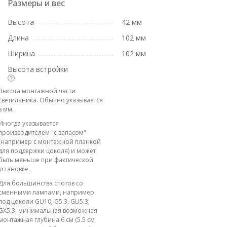
Размеры и вес
Высота
42 мм
Длина
102 мм
Ширина
102 мм
Высота встройки
Высота монтажной части
светильника. Обычно указывается
в мм.
Иногда указывается
производителем "с запасом"
(например с монтажной планкой
для поддержки цоколя) и может
быть меньше при фактической
установке.
Для большинства спотов со
сменными лампами, например
под цоколи GU10, G5.3, GU5.3,
GX5.3, минимальная возможная
монтажная глубина 6 см (5.5 см