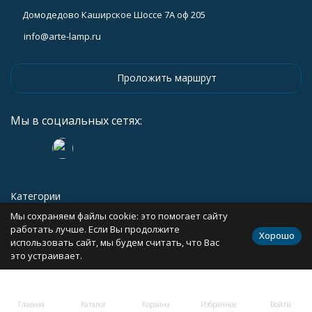
Домодедово Каширское Шоссе 7А оф 205
info@arte-lamp.ru
Проложить маршрут
Мы в социальных сетях:
Категории
Мы сохраняем файлы cookie: это помогает сайту
Информация
работать лучше. Если Вы продолжите
Хорошо
использовать сайт, мы будем считать, что Вас
это устраивает.
Политика персональных данных
Карта сайта
Главная
Каталог
Корзина
Избранное
Войти