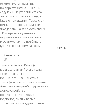
рекомендуется если - Вы
подбираете светильник с LED
модулем и не уверены что его
хватит по яркости на площадь
Вашего помещения. Также стоит
помнить, что производители
иногда завышают яркость своих
LED модулей не учитывая,
например, поглощение света
плафоном. Так что подбирать
лучше с небольшим запасом.
2 кв. м.
Защита IP
Ingress Protection Rating (в
переводе с английского языка —
степень защиты от
проникновения) — система
классификации степеней защиты
оболочки электрооборудования и
других устройств от
проникновения твёрдых
предметов, пыли и воды в
соответствии с международным