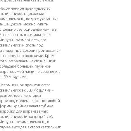
под рассеиватель светильника.
Несомненное преимущество
светильников с цоколями -
заменяемость, под все указанные
выше цоколи можно купить
отдельно светодиодные лампы и
использовать в светильниках.
Минусы - размерность, все
светильники и споты под
стандартные цоколи производятся
относительно похожими. Кроме
того, встраиваемые светильники
обладают большей глубиной
встраиваемой части по сравнению
с LED модулями.
Несомненное преимущество
светильников с LED модулями -
возможность изготовки
производителем плафонов любой
формы, крайне малая глубина
встройки для встраиваемых
светильников (иногда до 1 см).
Минусы - незаменяемость, в
случае выхода из строя светильник