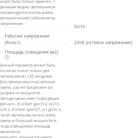
может быть только заменен. С
данными видом светильников
рекомендуется использовать
автоматический стабилизатор
напряжения.
GU10
Рабочее напряжение
(Вольт)
220В (сетевое напряжение)
Площадь освещения (м2)
Данный параметр может быть
посчитан точно только для
светильников с LED модулем.
Для светильника под сменные
лампы, расчет предложен из
средних по мощности
светодиодных ламп подходящих
для него. (5-6 Ватт для E14, GU10,
GU5.3, 8-9 Ватт для E27, и т.д) Но, в
такой светильник можно взять
лампы и большей мощности и
тогда освещаемая площадь
увеличится.
Учитывать данный параметр