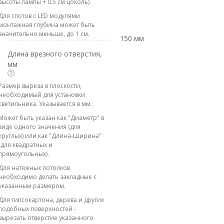
высоты лампы + 0.5 см цоколь)
Для спотов с LED модулями
монтажная глубина может быть
значительно меньше, до 1 см.
150 мм
Длина врезного отверстия,
мм
Размер выреза в плоскости,
необходимый для установки
светильника. Указывается в мм.
Может быть указан как "Диаметр" в
виде одного значения (для
круглых) или как "Длина-Ширина"
(для квадратных и
прямоугольных).
Для натяжных потолков
необходимо делать закладные с
указанным размером.
Для гипсокартона, дерева и других
подобных поверхностей -
вырезать отверстие указанного