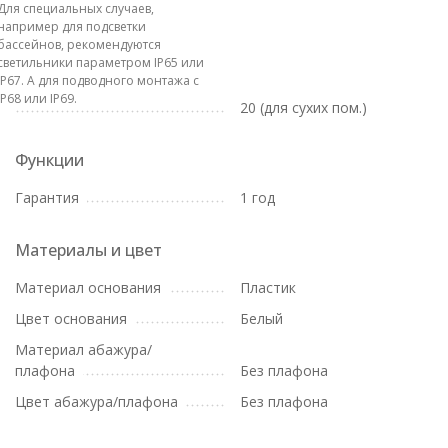
Для специальных случаев,
например для подсветки
бассейнов, рекомендуются
светильники параметром IP65 или
IP67. А для подводного монтажа с
IP68 или IP69.
20 (для сухих пом.)
Функции
Гарантия
1 год
Материалы и цвет
Материал основания
Пластик
Цвет основания
Белый
Материал абажура/
плафона
Без плафона
Цвет абажура/плафона
Без плафона