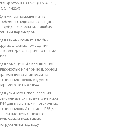
стандартом IEC 60529 (DIN 40050,
ГОСТ 14254)
Для жилых помещений не
требуется специальная защита.
Подойдет светильник с любым
данным параметром.
Для ванных комнат и любых
других влажных помещений -
рекомендуется параметр не ниже
IP23
Для помещений с повышенной
влажностью или при возможном
прямом попадании воды на
светильник - рекомендуется
параметр не ниже IP44
Для уличного использования -
рекомендуется параметр не ниже
IP44 для настенных и потолочных
светильников. И не ниже IP65 для
наземных светильников с
возможным временным
погружением под воду.