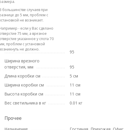
размера.
В большинстве случаев при
разнице до 5 мм, проблем с
установкой не возникает.
Например - если у Вас сделано
отверстие 75 мм, а врезное
отверстие указанное у спота 70
мм, проблем с установкой
возникнуть не должно.
95
Ширина врезного
отверстия, мм
95
Длина коробки см
5 см
Ширина коробки см
11 см
Высота коробки см
11 см
Вес светильника в кг
0.01 кг
Прочее
Назначение
Гостиная, Прихожая, Офис