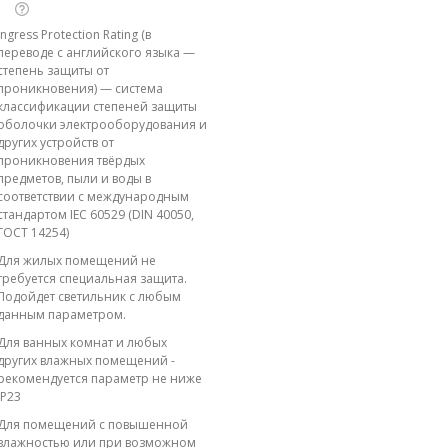
Ingress Protection Rating (в
переводе с английского языка —
степень защиты от
проникновения) — система
классификации степеней защиты
оболочки электрооборудования и
других устройств от
проникновения твёрдых
предметов, пыли и воды в
соответствии с международным
стандартом IEC 60529 (DIN 40050,
ГОСТ 14254)
Для жилых помещений не
требуется специальная защита.
Подойдет светильник с любым
данным параметром.
Для ванных комнат и любых
других влажных помещений -
рекомендуется параметр не ниже
IP23
Для помещений с повышенной
влажностью или при возможном