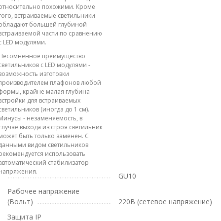
относительно похожими. Кроме
того, встраиваемые светильники
обладают большей глубиной
встраиваемой части по сравнению
с LED модулями.
Несомненное преимущество
светильников с LED модулями -
возможность изготовки
производителем плафонов любой
формы, крайне малая глубина
встройки для встраиваемых
светильников (иногда до 1 см).
Минусы - незаменяемость, в
случае выхода из строя светильник
может быть только заменен. С
данными видом светильников
рекомендуется использовать
автоматический стабилизатор
напряжения.
GU10
Рабочее напряжение
(Вольт)
220В (сетевое напряжение)
Защита IP