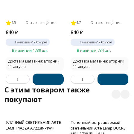
4.5
Отзывов ещё нет
4.7
Отзывов ещё нет
840
₽
840
₽
Начислим
+
17
бонусов
Начислим
+
17
бонусов
В наличии 1739 шт.
В наличии 734 шт.
Доставка магазина: Вторник
Доставка магазина: Вторник
11 августа
11 августа
C этим товаром также
покупают
УЛИЧНЫЙ СВЕТИЛЬНИК ARTE
Точечный встраиваемый
LAMP PIAZZA A7223IN-1WH
светильник Arte Lamp DUCRE
MINI A7094PL-1WH