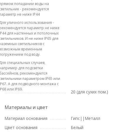
прямом попадании воды на
светильник - рекомендуется
параметр не ниже IP44
Для уличного использования -
рекомендуется параметр не ниже
IP44 для настенных и потолочных
светильников. И не ниже IP65 для
наземных светильников с
возможным временным
погружением под воду.
Для специальных случаев,
например для подсветки
бассейнов, рекомендуются
светильники параметром IP65 или
IP67. А для подводного монтажа с
IP68 или IP69.
20 (для сухих пом.)
Материалы и цвет
Материал основания
Гипс||Металл
Цвет основания
Белый