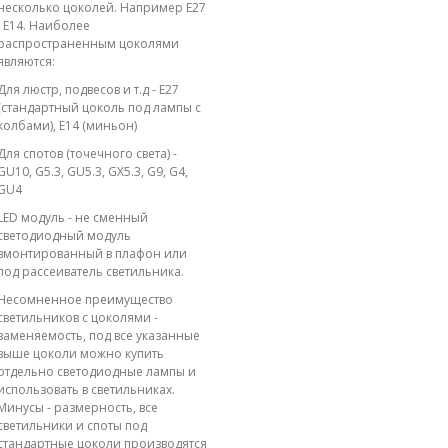
несколько цоколей. Например E27
; E14. Наиболее
распространенным цоколями
являются:
Для люстр, подвесов и т.д - E27
(стандартный цоколь под лампы с
колбами), E14 (миньон)
Для спотов (точечного света) -
GU10, G5.3, GU5.3, GX5.3, G9, G4,
GU4
LED модуль - не сменный
светодиодный модуль
вмонтированный в плафон или
под рассеиватель светильника.
Несомненное преимущество
светильников с цоколями -
заменяемость, под все указанные
выше цоколи можно купить
отдельно светодиодные лампы и
использовать в светильниках.
Минусы - размерность, все
светильники и споты под
стандартные цоколи производятся