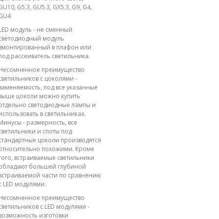
GU10, G5.3, GU5.3, GX5.3, G9, G4,
GU4
LED модуль - не сменный
светодиодный модуль
вмонтированный в плафон или
под рассеиватель светильника.
Несомненное преимущество
светильников с цоколями -
заменяемость, под все указанные
выше цоколи можно купить
отдельно светодиодные лампы и
использовать в светильниках.
Минусы - размерность, все
светильники и споты под
стандартные цоколи производятся
относительно похожими. Кроме
того, встраиваемые светильники
обладают большей глубиной
встраиваемой части по сравнению
с LED модулями.
Несомненное преимущество
светильников с LED модулями -
возможность изготовки