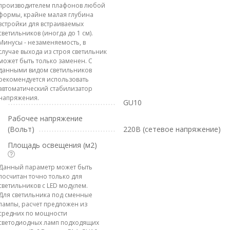
производителем плафонов любой
формы, крайне малая глубина
встройки для встраиваемых
светильников (иногда до 1 см).
Минусы - незаменяемость, в
случае выхода из строя светильник
может быть только заменен. С
данными видом светильников
рекомендуется использовать
автоматический стабилизатор
напряжения.
GU10
Рабочее напряжение
(Вольт)
220В (сетевое напряжение)
Площадь освещения (м2)
Данный параметр может быть
посчитан точно только для
светильников с LED модулем.
Для светильника под сменные
лампы, расчет предложен из
средних по мощности
светодиодных ламп подходящих