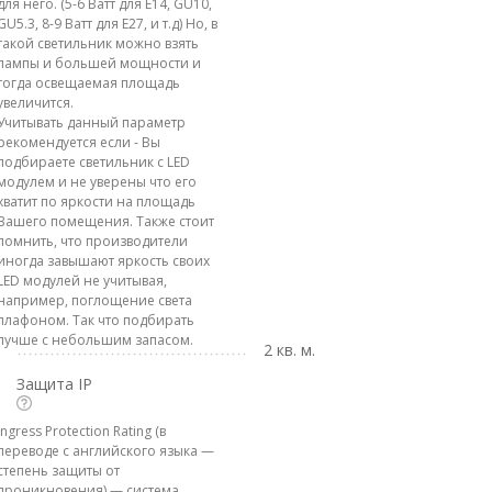
для него. (5-6 Ватт для E14, GU10,
GU5.3, 8-9 Ватт для E27, и т.д) Но, в
такой светильник можно взять
лампы и большей мощности и
тогда освещаемая площадь
увеличится.
Учитывать данный параметр
рекомендуется если - Вы
подбираете светильник с LED
модулем и не уверены что его
хватит по яркости на площадь
Вашего помещения. Также стоит
помнить, что производители
иногда завышают яркость своих
LED модулей не учитывая,
например, поглощение света
плафоном. Так что подбирать
лучше с небольшим запасом.
2 кв. м.
Защита IP
Ingress Protection Rating (в
переводе с английского языка —
степень защиты от
проникновения) — система