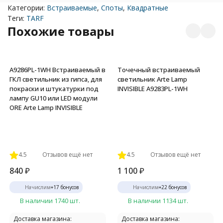
Категории:
Встраиваемые
,
Споты
,
Квадратные
Теги:
TARF
Похожие товары
A9286PL-1WH Встраиваемый в
Точечный встраиваемый
ГКЛ светильник из гипса, для
светильник Arte Lamp
покраски и штукатурки под
INVISIBLE A9283PL-1WH
лампу GU10 или LED модули
ORE Arte Lamp INVISIBLE
4.5
Отзывов ещё нет
4.5
Отзывов ещё нет
840
₽
1 100
₽
Начислим
+
17
бонусов
Начислим
+
22
бонусов
В наличии 1740 шт.
В наличии 1134 шт.
Доставка магазина:
Доставка магазина: