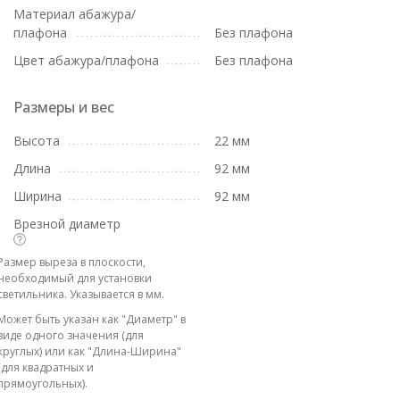
Материал абажура/
плафона
Без плафона
Цвет абажура/плафона
Без плафона
Размеры и вес
Высота
22 мм
Длина
92 мм
Ширина
92 мм
Врезной диаметр
Размер выреза в плоскости,
необходимый для установки
светильника. Указывается в мм.
Может быть указан как "Диаметр" в
виде одного значения (для
круглых) или как "Длина-Ширина"
(для квадратных и
прямоугольных).