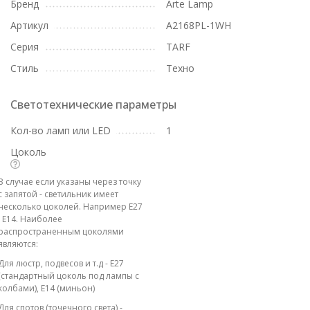
Бренд
Arte Lamp
Артикул
A2168PL-1WH
Серия
TARF
Стиль
Техно
Светотехнические параметры
Кол-во ламп или LED
1
Цоколь
В случае если указаны через точку
с запятой - светильник имеет
несколько цоколей. Например E27
; E14. Наиболее
распространенным цоколями
являются:
Для люстр, подвесов и т.д - E27
(стандартный цоколь под лампы с
колбами), E14 (миньон)
Для спотов (точечного света) -