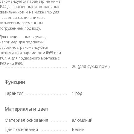
рекомендуется параметр не ниже
IP44 для настенных и потолочных
светильников. И не ниже IP65 для
наземных светильников с
возможным временным
погружением под воду.
Для специальных случаев,
например для подсветки
бассейнов, рекомендуются
светильники параметром IP65 или
IP67. А для подводного монтажа с
IP68 или IP69.
20 (для сухих пом.)
Функции
Гарантия
1 год
Материалы и цвет
Материал основания
алюминий
Цвет основания
Белый