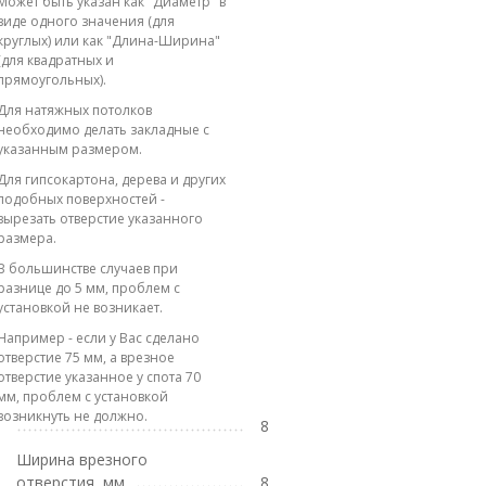
Может быть указан как "Диаметр" в
виде одного значения (для
круглых) или как "Длина-Ширина"
(для квадратных и
прямоугольных).
Для натяжных потолков
необходимо делать закладные с
указанным размером.
Для гипсокартона, дерева и других
подобных поверхностей -
вырезать отверстие указанного
размера.
В большинстве случаев при
разнице до 5 мм, проблем с
установкой не возникает.
Например - если у Вас сделано
отверстие 75 мм, а врезное
отверстие указанное у спота 70
мм, проблем с установкой
возникнуть не должно.
8
Ширина врезного
отверстия, мм
8