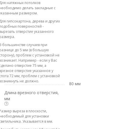
Для натяжных потолков
необходимо делать закладные с
указанным размером.
Для гипсокартона, дерева и других
подобных поверхностей -
вырезать отверстие указанного
размера.
В большинстве случаев при
разнице до 5 мм (в большую
сторону), проблем с установкой не
возникает. Например - если у Вас
сделано отверстие 75 мм, а
врезное отверстие указанное у
спота 72 мм, проблем с установкой
возникнуть не должно.
80 мм
Длина врезного отверстия,
мм
Размер выреза в плоскости,
необходимый для установки
светильника. Указывается в мм.