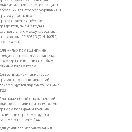
классификации степеней защиты
оболочки электрооборудования и
других устройств от
проникновения твёрдых
предметов, пыли и воды в
соответствии с международным
стандартом IEC 60529 (DIN 40050,
ГОСТ 14254)
Для жилых помещений не
требуется специальная защита.
Подойдет светильник с любым
данным параметром.
Для ванных комнат и любых
других влажных помещений -
рекомендуется параметр не ниже
IP23
Для помещений с повышенной
влажностью или при возможном
прямом попадании воды на
светильник - рекомендуется
параметр не ниже IP44
Для уличного использования -