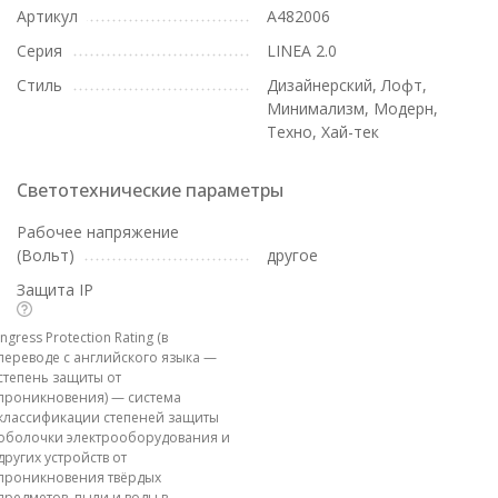
Артикул
A482006
Серия
LINEA 2.0
Стиль
Дизайнерский, Лофт,
Минимализм, Модерн,
Техно, Хай-тек
Светотехнические параметры
Рабочее напряжение
(Вольт)
другое
Защита IP
Ingress Protection Rating (в
переводе с английского языка —
степень защиты от
проникновения) — система
классификации степеней защиты
оболочки электрооборудования и
других устройств от
проникновения твёрдых
предметов, пыли и воды в