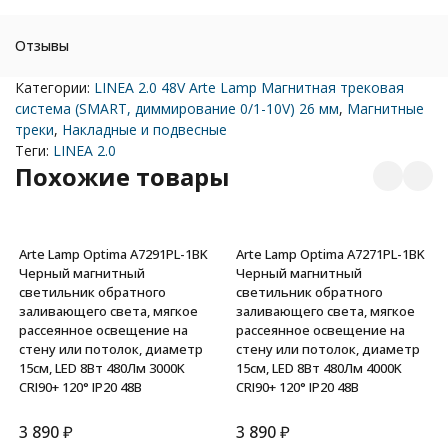
Отзывы
Категории:
LINEA 2.0 48V Arte Lamp Магнитная трековая
система (SMART, диммирование 0/1-10V) 26 мм
,
Магнитные
треки
,
Накладные и подвесные
Теги:
LINEA 2.0
Похожие товары
Arte Lamp Optima A7291PL-1BK
Arte Lamp Optima A7271PL-1BK
Черный магнитный
Черный магнитный
светильник обратного
светильник обратного
заливающего света, мягкое
заливающего света, мягкое
рассеянное освещение на
рассеянное освещение на
стену или потолок, диаметр
стену или потолок, диаметр
15см, LED 8Вт 480Лм 3000K
15см, LED 8Вт 480Лм 4000K
CRI90+ 120° IP20 48В
CRI90+ 120° IP20 48В
3 890
₽
3 890
₽