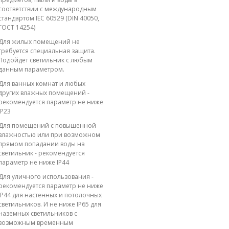
соответствии с международным
стандартом IEC 60529 (DIN 40050,
ГОСТ 14254)
Для жилых помещений не
требуется специальная защита.
Подойдет светильник с любым
данным параметром.
Для ванных комнат и любых
других влажных помещений -
рекомендуется параметр не ниже
IP23
Для помещений с повышенной
влажностью или при возможном
прямом попадании воды на
светильник - рекомендуется
параметр не ниже IP44
Для уличного использования -
рекомендуется параметр не ниже
IP44 для настенных и потолочных
светильников. И не ниже IP65 для
наземных светильников с
возможным временным