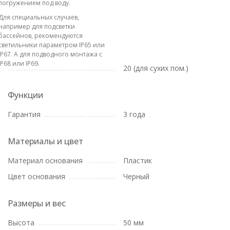
погружением под воду.
Для специальных случаев,
например для подсветки
бассейнов, рекомендуются
светильники параметром IP65 или
IP67. А для подводного монтажа с
IP68 или IP69.
20 (для сухих пом.)
Функции
Гарантия
3 года
Материалы и цвет
Материал основания
Пластик
Цвет основания
Черный
Размеры и вес
Высота
50 мм