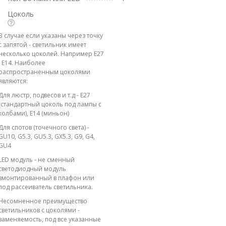
Цоколь
В случае если указаны через точку
с запятой - светильник имеет
несколько цоколей. Например E27
; E14. Наиболее
распространенным цоколями
являются:
Для люстр, подвесов и т.д - E27
(стандартный цоколь под лампы с
колбами), E14 (миньон)
Для спотов (точечного света) -
GU10, G5.3, GU5.3, GX5.3, G9, G4,
GU4
LED модуль - не сменный
светодиодный модуль
вмонтированный в плафон или
под рассеиватель светильника.
Несомненное преимущество
светильников с цоколями -
заменяемость, под все указанные