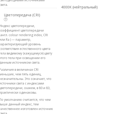
светодиодными источниками
света.
4000K (нейтральный)
Цветопередача (CRI)
Индекс цветопередачи,
коэффициент цветопередачи
(англ. colour rendering index, CRI
или Ra ) — параметр,
характеризующий уровень
соответствия естественного цвета
тела видимому (кажущемуся) цвету
этого тела при освещении его
данным источником света.
Различия в величинах CRI
меньшие, чем пять единиц,
незначительны. Это означает, что
источники света с индексами
цветопередачи, скажем, в 80 и 83,
практически одинаковы.
По умолчанию считается, что чем
выше данный индекс, тем
качественнее изготовлен источник
света.