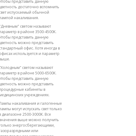
Чтобы представить данную
цветность достаточно вспомнить
свет испускаемый обычной
лампой накаливания.
"Дневным" светом называют
параметр в районе 3500-4500К.
Чтобы представить данную
цветность можно представить
стандартный офис. Хотя иногда в
офисах используется и параметр
выше.
"Холодным" светом называют
параметр в районе 5000-6500К.
Чтобы представить данную
цветность можно представить
процедурные кабинеты в
медицинских учреждениях.
Лампы накаливания и галогенные
лампы могут испускать свет только
в диапазоне 2500-3000К. Все
значения выше можно получить
только энергосберегающими,
газоразрядными или