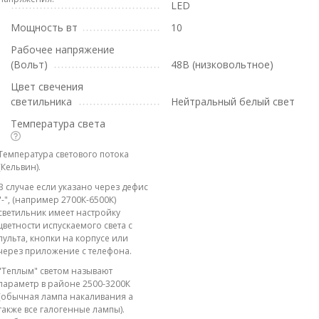
LED
Мощность вт
10
Рабочее напряжение
(Вольт)
48В (низковольтное)
Цвет свечения
светильника
Нейтральный белый свет
Температура света
Температура светового потока
(Кельвин).
В случае если указано через дефис
"-", (например 2700К-6500К)
светильник имеет настройку
цветности испускаемого света с
пульта, кнопки на корпусе или
через приложение с телефона.
"Теплым" светом называют
параметр в районе 2500-3200К
(обычная лампа накаливания а
также все галогенные лампы).