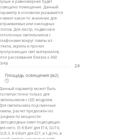
лучше и равномернее будет
освещено помещение. Данный
параметр в основном указывается
и имеет какое-то значение для
встраиваемых или накладных
спотов. Для люстр, подвесов и
потолочных светильников с
плафонами вокруг лампы из
стекла, акрила и прочих
пропускающих свет материалов,
угол рассеивания близок к 360
град.
24
Площадь освещения (м2)
Данный параметр может быть
посчитан точно только для
светильников с LED модулем.
Для светильника под сменные
лампы, расчет предложен из
средних по мощности
светодиодных ламп подходящих
для него. (5-6 Ватт для E14, GU10,
GU5.3, 8-9 Ватт для E27, и т.д) Но, в
такой светильник можно взять