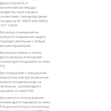
других устройств от
проникновения твёрдых
предметов, пыли и воды в
соответствии с международным
стандартом IEC 60529 (DIN 40050,
ГОСТ 14254)
Для жилых помещений не
требуется специальная защита.
Подойдет светильник с любым
данным параметром.
Для ванных комнат и любых
других влажных помещений -
рекомендуется параметр не ниже
IP23
Для помещений с повышенной
влажностью или при возможном
прямом попадании воды на
светильник - рекомендуется
параметр не ниже IP44
Для уличного использования -
рекомендуется параметр не ниже
IP44 для настенных и потолочных