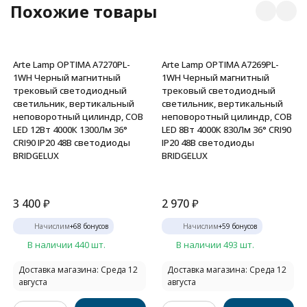
Похожие товары
Arte Lamp OPTIMA A7270PL-
Arte Lamp OPTIMA A7269PL-
1WH Черный магнитный
1WH Черный магнитный
трековый светодиодный
трековый светодиодный
светильник, вертикальный
светильник, вертикальный
неповоротный цилиндр, COB
неповоротный цилиндр, COB
LED 12Вт 4000К 1300Лм 36°
LED 8Вт 4000К 830Лм 36° CRI90
CRI90 IP20 48В светодиоды
IP20 48В светодиоды
BRIDGELUX
BRIDGELUX
3 400
₽
2 970
₽
Начислим
+
68
бонусов
Начислим
+
59
бонусов
В наличии 440 шт.
В наличии 493 шт.
Доставка магазина: Среда 12
Доставка магазина: Среда 12
августа
августа