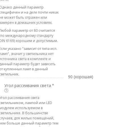
Однако данный параметр
специфичен и на деле почти никак
не может быть отражен или
замерен в домашних условиях.
Любой параметр от 80 считается
(по международному стандарту
DIN 6169) хорошим и допустимым.
Если указано "зависит от типа исп.
ламп", значит у светильника нет
источника света в комплекте и
данный параметр будет зависеть
от купленных ламп в данный
светильник.
90 (хорошая)
Угол рассеивания света °
Угол рассеивания света
светильником, лампой или LED
модулем используемом в
светильнике. В большинстве
случаев, для жилых помещений,
чем больше данный параметр тем