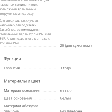
светильников. И не ниже IP65 для
наземных светильников с
возможным временным
погружением под воду.
Для специальных случаев,
например для подсветки
бассейнов, рекомендуются
светильники параметром IP65 или
IP67. А для подводного монтажа с
IP68 или IP69.
20 (для сухих пом.)
Функции
Гарантия
3 года
Материалы и цвет
Материал основания
металл
Цвет основания
белый
Материал абажура/
плафона
Без плафона