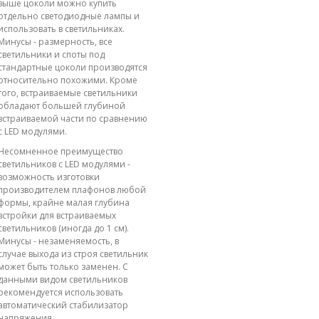
выше цоколи можно купить
отдельно светодиодные лампы и
использовать в светильниках.
Минусы - размерность, все
светильники и споты под
стандартные цоколи производятся
относительно похожими. Кроме
того, встраиваемые светильники
обладают большей глубиной
встраиваемой части по сравнению
с LED модулями.
Несомненное преимущество
светильников с LED модулями -
возможность изготовки
производителем плафонов любой
формы, крайне малая глубина
встройки для встраиваемых
светильников (иногда до 1 см).
Минусы - незаменяемость, в
случае выхода из строя светильник
может быть только заменен. С
данными видом светильников
рекомендуется использовать
автоматический стабилизатор
напряжения.