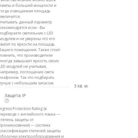
лампы и большей мощности и
тогда освещаемая площадь
увеличится.
Учитывать данный параметр
рекомендуется если - Вы
подбираете светильник с LED
модулем и не уверены что его
хватит по яркости на площадь
Вашего помещения. Также стоит
помнить, что производители
иногда завышают яркость своих
LED модулей не учитывая,
например, поглощение света
плафоном. Так что подбирать
лучше с небольшим запасом.
3 кв. м.
Защита IP
Ingress Protection Rating (в
переводе с английского языка —
степень защиты от
проникновения) — система
классификации степеней защиты
оболочки электрооборудования и