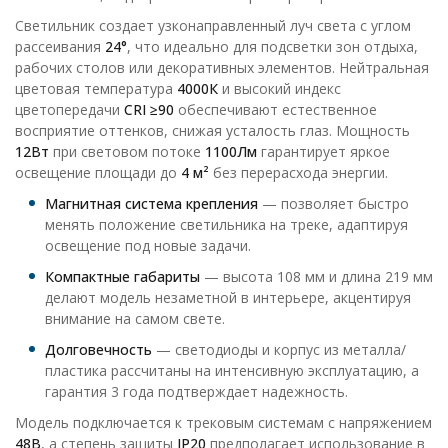
Светильник создает узконаправленный луч света с углом
рассеивания
24°
, что идеально для подсветки зон отдыха,
рабочих столов или декоративных элементов. Нейтральная
цветовая температура
4000К
и высокий индекс
цветопередачи
CRI ≥90
обеспечивают естественное
восприятие оттенков, снижая усталость глаз. Мощность
12Вт
при световом потоке
1100Лм
гарантирует яркое
освещение площади до
4 м²
без перерасхода энергии.
Магнитная система крепления
— позволяет быстро
менять положение светильника на треке, адаптируя
освещение под новые задачи.
Компактные габариты
— высота 108 мм и длина 219 мм
делают модель незаметной в интерьере, акцентируя
внимание на самом свете.
Долговечность
— светодиоды и корпус из металла/
пластика рассчитаны на интенсивную эксплуатацию, а
гарантия 3 года подтверждает надежность.
Модель подключается к трековым системам с напряжением
48В
, а степень защиты
IP20
предполагает использование в