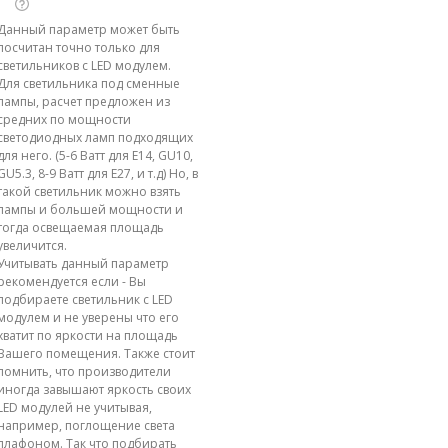
Данный параметр может быть
посчитан точно только для
светильников с LED модулем.
Для светильника под сменные
лампы, расчет предложен из
средних по мощности
светодиодных ламп подходящих
для него. (5-6 Ватт для E14, GU10,
GU5.3, 8-9 Ватт для E27, и т.д) Но, в
такой светильник можно взять
лампы и большей мощности и
тогда освещаемая площадь
увеличится.
Учитывать данный параметр
рекомендуется если - Вы
подбираете светильник с LED
модулем и не уверены что его
хватит по яркости на площадь
Вашего помещения. Также стоит
помнить, что производители
иногда завышают яркость своих
LED модулей не учитывая,
например, поглощение света
плафоном. Так что подбирать