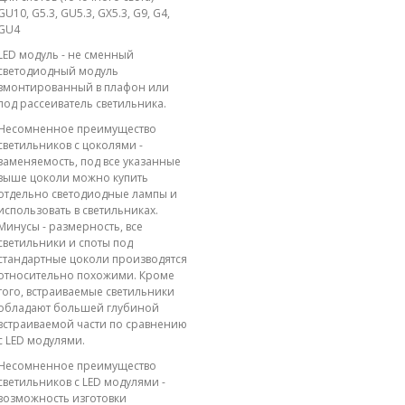
GU10, G5.3, GU5.3, GX5.3, G9, G4,
GU4
LED модуль - не сменный
светодиодный модуль
вмонтированный в плафон или
под рассеиватель светильника.
Несомненное преимущество
светильников с цоколями -
заменяемость, под все указанные
выше цоколи можно купить
отдельно светодиодные лампы и
использовать в светильниках.
Минусы - размерность, все
светильники и споты под
стандартные цоколи производятся
относительно похожими. Кроме
того, встраиваемые светильники
обладают большей глубиной
встраиваемой части по сравнению
с LED модулями.
Несомненное преимущество
светильников с LED модулями -
возможность изготовки