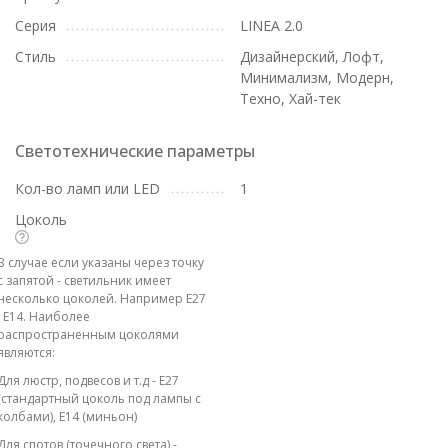
Серия
LINEA 2.0
Стиль
Дизайнерский, Лофт,
Минимализм, Модерн,
Техно, Хай-тек
Светотехнические параметры
Кол-во ламп или LED
1
Цоколь
В случае если указаны через точку
с запятой - светильник имеет
несколько цоколей. Например E27
; E14. Наиболее
распространенным цоколями
являются:
Для люстр, подвесов и т.д - E27
(стандартный цоколь под лампы с
колбами), E14 (миньон)
Для спотов (точечного света) -