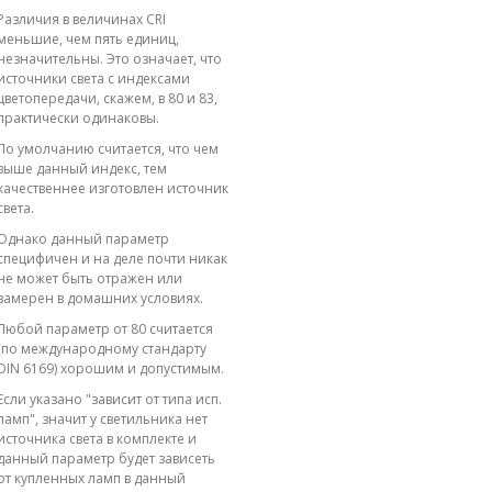
Различия в величинах CRI
меньшие, чем пять единиц,
незначительны. Это означает, что
источники света с индексами
цветопередачи, скажем, в 80 и 83,
практически одинаковы.
По умолчанию считается, что чем
выше данный индекс, тем
качественнее изготовлен источник
света.
Однако данный параметр
специфичен и на деле почти никак
не может быть отражен или
замерен в домашних условиях.
Любой параметр от 80 считается
(по международному стандарту
DIN 6169) хорошим и допустимым.
Если указано "зависит от типа исп.
ламп", значит у светильника нет
источника света в комплекте и
данный параметр будет зависеть
от купленных ламп в данный