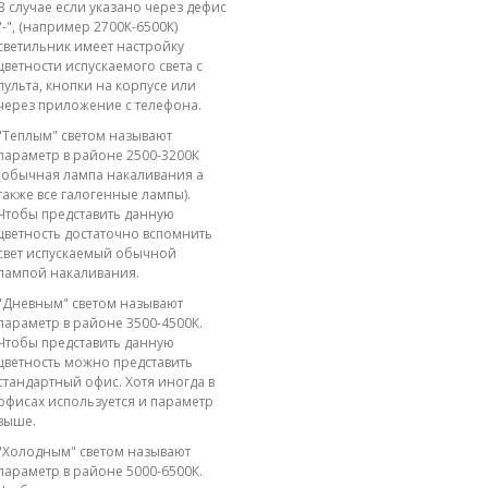
В случае если указано через дефис
"-", (например 2700К-6500К)
светильник имеет настройку
цветности испускаемого света с
пульта, кнопки на корпусе или
через приложение с телефона.
"Теплым" светом называют
параметр в районе 2500-3200К
(обычная лампа накаливания а
также все галогенные лампы).
Чтобы представить данную
цветность достаточно вспомнить
свет испускаемый обычной
лампой накаливания.
"Дневным" светом называют
параметр в районе 3500-4500К.
Чтобы представить данную
цветность можно представить
стандартный офис. Хотя иногда в
офисах используется и параметр
выше.
"Холодным" светом называют
параметр в районе 5000-6500К.