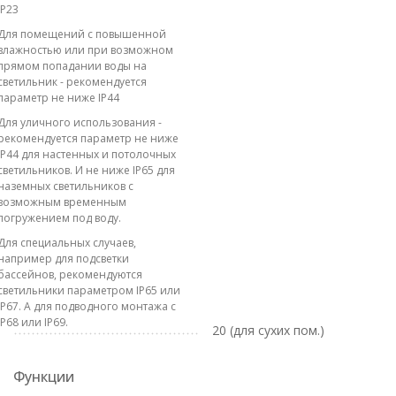
IP23
Для помещений с повышенной
влажностью или при возможном
прямом попадании воды на
светильник - рекомендуется
параметр не ниже IP44
Для уличного использования -
рекомендуется параметр не ниже
IP44 для настенных и потолочных
светильников. И не ниже IP65 для
наземных светильников с
возможным временным
погружением под воду.
Для специальных случаев,
например для подсветки
бассейнов, рекомендуются
светильники параметром IP65 или
IP67. А для подводного монтажа с
IP68 или IP69.
20 (для сухих пом.)
Функции