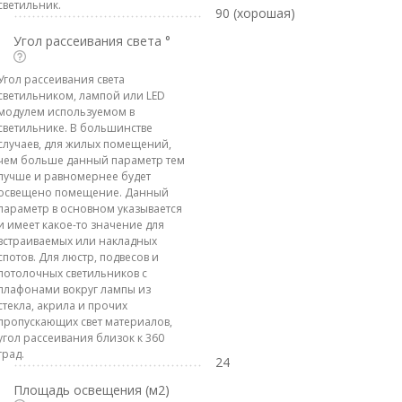
светильник.
90 (хорошая)
Угол рассеивания света °
Угол рассеивания света
светильником, лампой или LED
модулем используемом в
светильнике. В большинстве
случаев, для жилых помещений,
чем больше данный параметр тем
лучше и равномернее будет
освещено помещение. Данный
параметр в основном указывается
и имеет какое-то значение для
встраиваемых или накладных
спотов. Для люстр, подвесов и
потолочных светильников с
плафонами вокруг лампы из
стекла, акрила и прочих
пропускающих свет материалов,
угол рассеивания близок к 360
град.
24
Площадь освещения (м2)