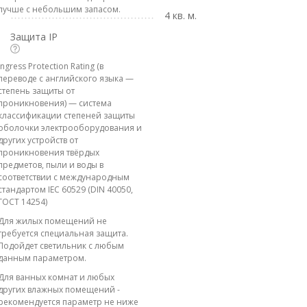
лучше с небольшим запасом.
4 кв. м.
Защита IP
Ingress Protection Rating (в
переводе с английского языка —
степень защиты от
проникновения) — система
классификации степеней защиты
оболочки электрооборудования и
других устройств от
проникновения твёрдых
предметов, пыли и воды в
соответствии с международным
стандартом IEC 60529 (DIN 40050,
ГОСТ 14254)
Для жилых помещений не
требуется специальная защита.
Подойдет светильник с любым
данным параметром.
Для ванных комнат и любых
других влажных помещений -
рекомендуется параметр не ниже