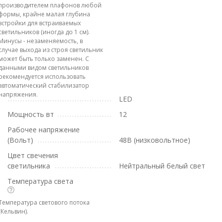
производителем плафонов любой
формы, крайне малая глубина
встройки для встраиваемых
светильников (иногда до 1 см).
Минусы - незаменяемость, в
случае выхода из строя светильник
может быть только заменен. С
данными видом светильников
рекомендуется использовать
автоматический стабилизатор
напряжения.
LED
Мощность вт
12
Рабочее напряжение
(Вольт)
48В (низковольтное)
Цвет свечения
светильника
Нейтральный белый свет
Температура света
Температура светового потока
(Кельвин).