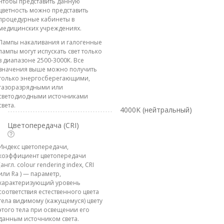
Чтобы представить данную
цветность можно представить
процедурные кабинеты в
медицинских учреждениях.
Лампы накаливания и галогенные
лампы могут испускать свет только
в диапазоне 2500-3000К. Все
значения выше можно получить
только энергосберегающими,
газоразрядными или
светодиодными источниками
света.
4000K (нейтральный)
Цветопередача (CRI)
Индекс цветопередачи,
коэффициент цветопередачи
(англ. colour rendering index, CRI
или Ra ) — параметр,
характеризующий уровень
соответствия естественного цвета
тела видимому (кажущемуся) цвету
этого тела при освещении его
данным источником света.