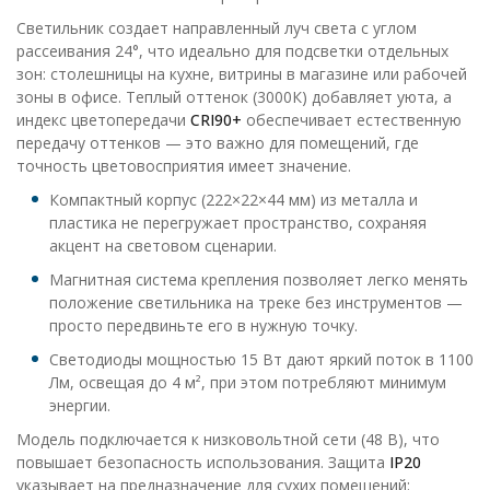
Светильник создает направленный луч света с углом
рассеивания 24°, что идеально для подсветки отдельных
зон: столешницы на кухне, витрины в магазине или рабочей
зоны в офисе. Теплый оттенок (3000К) добавляет уюта, а
индекс цветопередачи
CRI90+
обеспечивает естественную
передачу оттенков — это важно для помещений, где
точность цветовосприятия имеет значение.
Компактный корпус (222×22×44 мм) из металла и
пластика не перегружает пространство, сохраняя
акцент на световом сценарии.
Магнитная система крепления позволяет легко менять
положение светильника на треке без инструментов —
просто передвиньте его в нужную точку.
Светодиоды мощностью 15 Вт дают яркий поток в 1100
Лм, освещая до 4 м², при этом потребляют минимум
энергии.
Модель подключается к низковольтной сети (48 В), что
повышает безопасность использования. Защита
IP20
указывает на предназначение для сухих помещений: