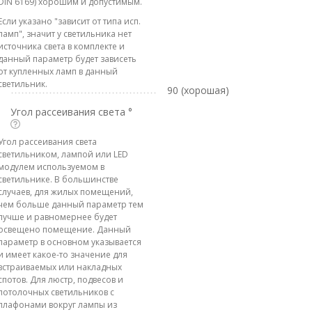
DIN 6169) хорошим и допустимым.
Если указано "зависит от типа исп.
ламп", значит у светильника нет
источника света в комплекте и
данный параметр будет зависеть
от купленных ламп в данный
светильник.
90 (хорошая)
Угол рассеивания света °
Угол рассеивания света
светильником, лампой или LED
модулем используемом в
светильнике. В большинстве
случаев, для жилых помещений,
чем больше данный параметр тем
лучше и равномернее будет
освещено помещение. Данный
параметр в основном указывается
и имеет какое-то значение для
встраиваемых или накладных
спотов. Для люстр, подвесов и
потолочных светильников с
плафонами вокруг лампы из