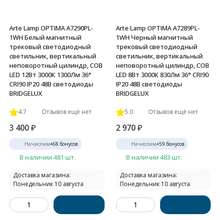
Arte Lamp OPTIMA A7290PL-
Arte Lamp OPTIMA A7289PL-
1WH Белый магнитный
1WH Черный магнитный
трековый светодиодный
трековый светодиодный
светильник, вертикальный
светильник, вертикальный
неповоротный цилиндр, COB
неповоротный цилиндр, COB
LED 12Вт 3000К 1300Лм 36°
LED 8Вт 3000К 830Лм 36° CRI90
CRI90 IP20 48В светодиоды
IP20 48В светодиоды
BRIDGELUX
BRIDGELUX
4.7
Отзывов ещё нет
5.0
Отзывов ещё нет
3 400
₽
2 970
₽
Начислим
+
68
бонусов
Начислим
+
59
бонусов
В наличии 481 шт.
В наличии 483 шт.
Доставка магазина:
Доставка магазина:
Понедельник 10 августа
Понедельник 10 августа