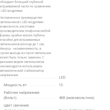
обладают большей глубиной
встраиваемой части по сравнению
с LED модулями.
Несомненное преимущество
светильников с LED модулями -
возможность изготовки
производителем плафонов любой
формы, крайне малая глубина
встройки для встраиваемых
светильников (иногда до 1 см).
Минусы - незаменяемость, в
случае выхода из строя светильник
может быть только заменен. С
данными видом светильников
рекомендуется использовать
автоматический стабилизатор
напряжения.
LED
Мощность вт
15
Рабочее напряжение
(Вольт)
48В (низковольтное)
Цвет свечения