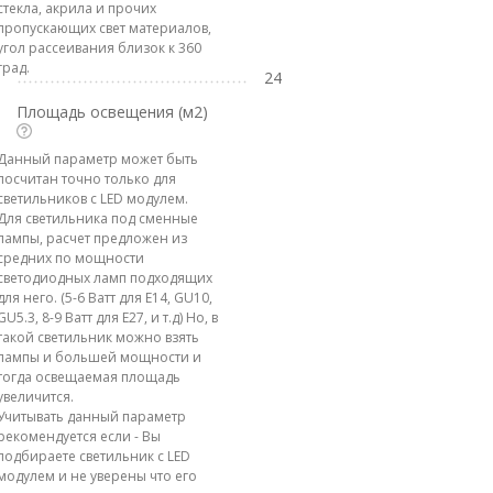
стекла, акрила и прочих
пропускающих свет материалов,
угол рассеивания близок к 360
град.
24
Площадь освещения (м2)
Данный параметр может быть
посчитан точно только для
светильников с LED модулем.
Для светильника под сменные
лампы, расчет предложен из
средних по мощности
светодиодных ламп подходящих
для него. (5-6 Ватт для E14, GU10,
GU5.3, 8-9 Ватт для E27, и т.д) Но, в
такой светильник можно взять
лампы и большей мощности и
тогда освещаемая площадь
увеличится.
Учитывать данный параметр
рекомендуется если - Вы
подбираете светильник с LED
модулем и не уверены что его