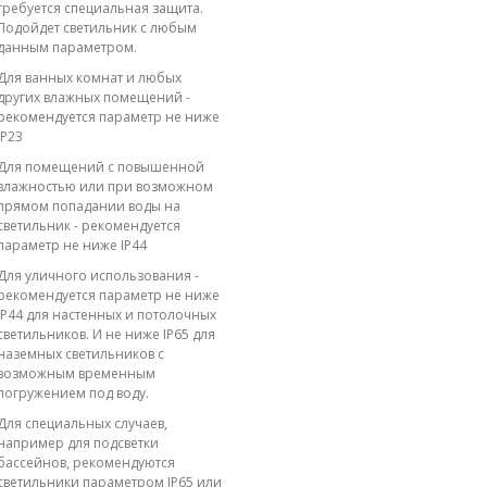
требуется специальная защита.
Подойдет светильник с любым
данным параметром.
Для ванных комнат и любых
других влажных помещений -
рекомендуется параметр не ниже
IP23
Для помещений с повышенной
влажностью или при возможном
прямом попадании воды на
светильник - рекомендуется
параметр не ниже IP44
Для уличного использования -
рекомендуется параметр не ниже
IP44 для настенных и потолочных
светильников. И не ниже IP65 для
наземных светильников с
возможным временным
погружением под воду.
Для специальных случаев,
например для подсветки
бассейнов, рекомендуются
светильники параметром IP65 или