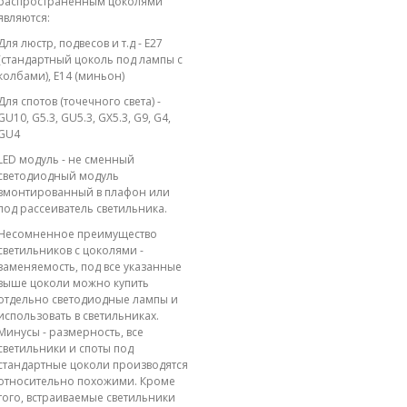
распространенным цоколями
являются:
Для люстр, подвесов и т.д - E27
(стандартный цоколь под лампы с
колбами), E14 (миньон)
Для спотов (точечного света) -
GU10, G5.3, GU5.3, GX5.3, G9, G4,
GU4
LED модуль - не сменный
светодиодный модуль
вмонтированный в плафон или
под рассеиватель светильника.
Несомненное преимущество
светильников с цоколями -
заменяемость, под все указанные
выше цоколи можно купить
отдельно светодиодные лампы и
использовать в светильниках.
Минусы - размерность, все
светильники и споты под
стандартные цоколи производятся
относительно похожими. Кроме
того, встраиваемые светильники