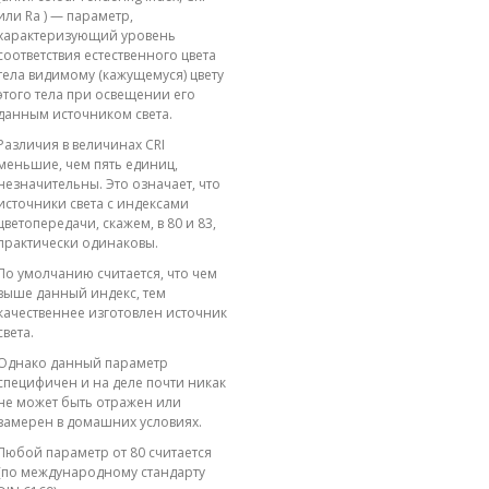
или Ra ) — параметр,
характеризующий уровень
соответствия естественного цвета
тела видимому (кажущемуся) цвету
этого тела при освещении его
данным источником света.
Различия в величинах CRI
меньшие, чем пять единиц,
незначительны. Это означает, что
источники света с индексами
цветопередачи, скажем, в 80 и 83,
практически одинаковы.
По умолчанию считается, что чем
выше данный индекс, тем
качественнее изготовлен источник
света.
Однако данный параметр
специфичен и на деле почти никак
не может быть отражен или
замерен в домашних условиях.
Любой параметр от 80 считается
(по международному стандарту