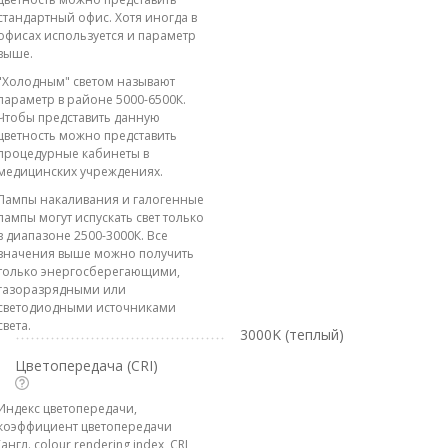
стандартный офис. Хотя иногда в
офисах используется и параметр
выше.
"Холодным" светом называют
параметр в районе 5000-6500К.
Чтобы представить данную
цветность можно представить
процедурные кабинеты в
медицинских учреждениях.
Лампы накаливания и галогенные
лампы могут испускать свет только
в диапазоне 2500-3000К. Все
значения выше можно получить
только энергосберегающими,
газоразрядными или
светодиодными источниками
света.
3000K (теплый)
Цветопередача (CRI)
Индекс цветопередачи,
коэффициент цветопередачи
(англ. colour rendering index, CRI