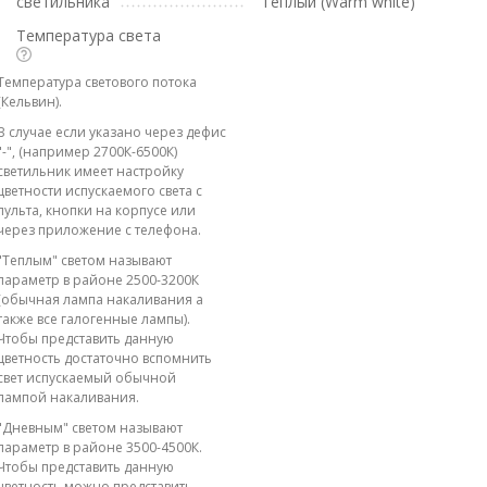
светильника
Теплый (Warm white)
Температура света
Температура светового потока
(Кельвин).
В случае если указано через дефис
"-", (например 2700К-6500К)
светильник имеет настройку
цветности испускаемого света с
пульта, кнопки на корпусе или
через приложение с телефона.
"Теплым" светом называют
параметр в районе 2500-3200К
(обычная лампа накаливания а
также все галогенные лампы).
Чтобы представить данную
цветность достаточно вспомнить
свет испускаемый обычной
лампой накаливания.
"Дневным" светом называют
параметр в районе 3500-4500К.
Чтобы представить данную
цветность можно представить