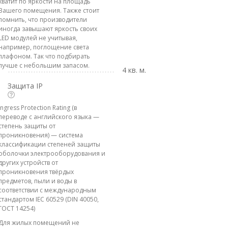
хватит по яркости на площадь
Вашего помещения. Также стоит
помнить, что производители
иногда завышают яркость своих
LED модулей не учитывая,
например, поглощение света
плафоном. Так что подбирать
лучше с небольшим запасом.
4 кв. м.
Защита IP
Ingress Protection Rating (в
переводе с английского языка —
степень защиты от
проникновения) — система
классификации степеней защиты
оболочки электрооборудования и
других устройств от
проникновения твёрдых
предметов, пыли и воды в
соответствии с международным
стандартом IEC 60529 (DIN 40050,
ГОСТ 14254)
Для жилых помещений не