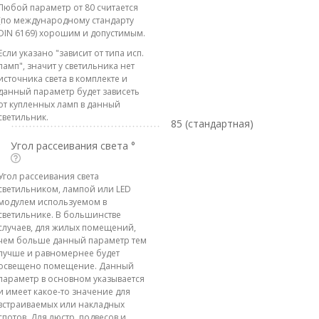
Любой параметр от 80 считается
(по международному стандарту
DIN 6169) хорошим и допустимым.
Если указано "зависит от типа исп.
ламп", значит у светильника нет
источника света в комплекте и
данный параметр будет зависеть
от купленных ламп в данный
светильник.
85 (стандартная)
Угол рассеивания света °
Угол рассеивания света
светильником, лампой или LED
модулем используемом в
светильнике. В большинстве
случаев, для жилых помещений,
чем больше данный параметр тем
лучше и равномернее будет
освещено помещение. Данный
параметр в основном указывается
и имеет какое-то значение для
встраиваемых или накладных
спотов. Для люстр, подвесов и