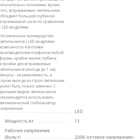
относительно похожими. Кроме
того, встраиваемые светильники
обладают большей глубиной
встраиваемой части по сравнению
с LED модулями.
Несомненное преимущество
светильников с LED модулями -
возможность изготовки
производителем плафонов любой
формы, крайне малая глубина
встройки для встраиваемых
светильников (иногда до 1 см).
Минусы - незаменяемость, в
случае выхода из строя светильник
может быть только заменен. С
данными видом светильников
рекомендуется использовать
автоматический стабилизатор
напряжения.
LED
Мощность вт
13
Рабочее напряжение
(Вольт)
220В (сетевое напряжение)