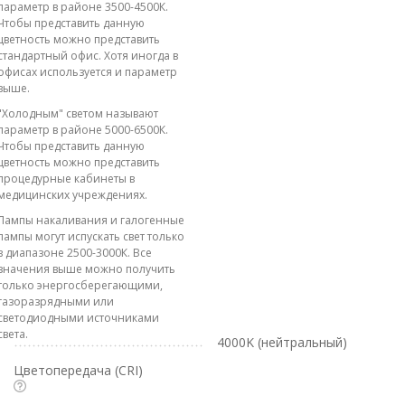
параметр в районе 3500-4500К.
Чтобы представить данную
цветность можно представить
стандартный офис. Хотя иногда в
офисах используется и параметр
выше.
"Холодным" светом называют
параметр в районе 5000-6500К.
Чтобы представить данную
цветность можно представить
процедурные кабинеты в
медицинских учреждениях.
Лампы накаливания и галогенные
лампы могут испускать свет только
в диапазоне 2500-3000К. Все
значения выше можно получить
только энергосберегающими,
газоразрядными или
светодиодными источниками
света.
4000K (нейтральный)
Цветопередача (CRI)