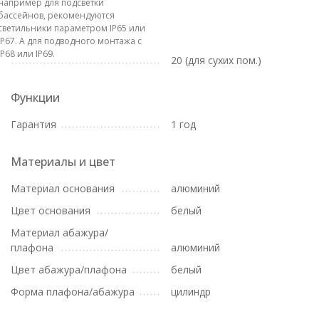
например для подсветки
бассейнов, рекомендуются
светильники параметром IP65 или
IP67. А для подводного монтажа с
IP68 или IP69.
20 (для сухих пом.)
Функции
Гарантия
1 год
Материалы и цвет
Материал основания
алюминий
Цвет основания
белый
Материал абажура/
плафона
алюминий
Цвет абажура/плафона
белый
Форма плафона/абажура
цилиндр