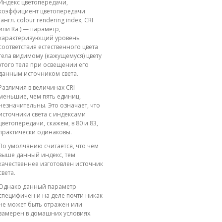
Индекс цветопередачи,
коэффициент цветопередачи
(англ. colour rendering index, CRI
или Ra ) — параметр,
характеризующий уровень
соответствия естественного цвета
тела видимому (кажущемуся) цвету
этого тела при освещении его
данным источником света.
Различия в величинах CRI
меньшие, чем пять единиц,
незначительны. Это означает, что
источники света с индексами
цветопередачи, скажем, в 80 и 83,
практически одинаковы.
По умолчанию считается, что чем
выше данный индекс, тем
качественнее изготовлен источник
света.
Однако данный параметр
специфичен и на деле почти никак
не может быть отражен или
замерен в домашних условиях.