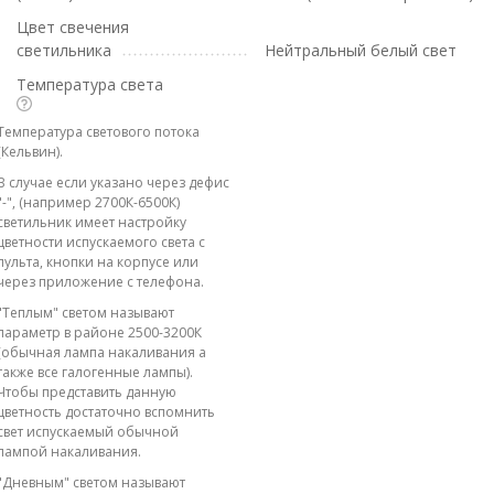
Цвет свечения
светильника
Нейтральный белый свет
Температура света
Температура светового потока
(Кельвин).
В случае если указано через дефис
"-", (например 2700К-6500К)
светильник имеет настройку
цветности испускаемого света с
пульта, кнопки на корпусе или
через приложение с телефона.
"Теплым" светом называют
параметр в районе 2500-3200К
(обычная лампа накаливания а
также все галогенные лампы).
Чтобы представить данную
цветность достаточно вспомнить
свет испускаемый обычной
лампой накаливания.
"Дневным" светом называют