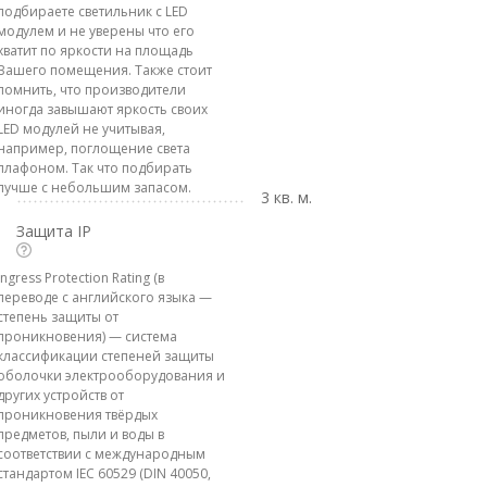
подбираете светильник с LED
модулем и не уверены что его
хватит по яркости на площадь
Вашего помещения. Также стоит
помнить, что производители
иногда завышают яркость своих
LED модулей не учитывая,
например, поглощение света
плафоном. Так что подбирать
лучше с небольшим запасом.
3 кв. м.
Защита IP
Ingress Protection Rating (в
переводе с английского языка —
степень защиты от
проникновения) — система
классификации степеней защиты
оболочки электрооборудования и
других устройств от
проникновения твёрдых
предметов, пыли и воды в
соответствии с международным
стандартом IEC 60529 (DIN 40050,