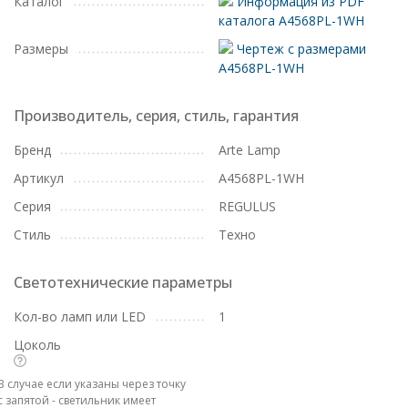
Каталог
Информация из PDF
каталога A4568PL-1WH
Размеры
Чертеж с размерами
A4568PL-1WH
Производитель, серия, стиль, гарантия
Бренд
Arte Lamp
Артикул
A4568PL-1WH
Серия
REGULUS
Стиль
Техно
Светотехнические параметры
Кол-во ламп или LED
1
Цоколь
В случае если указаны через точку
с запятой - светильник имеет