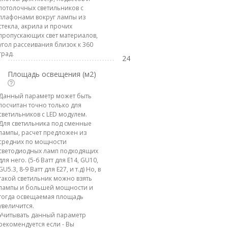
потолочных светильников с
плафонами вокруг лампы из
стекла, акрила и прочих
пропускающих свет материалов,
угол рассеивания близок к 360
град.
24
Площадь освещения (м2)
Данный параметр может быть
посчитан точно только для
светильников с LED модулем.
Для светильника под сменные
лампы, расчет предложен из
средних по мощности
светодиодных ламп подходящих
для него. (5-6 Ватт для E14, GU10,
GU5.3, 8-9 Ватт для E27, и т.д) Но, в
такой светильник можно взять
лампы и большей мощности и
тогда освещаемая площадь
увеличится.
Учитывать данный параметр
рекомендуется если - Вы