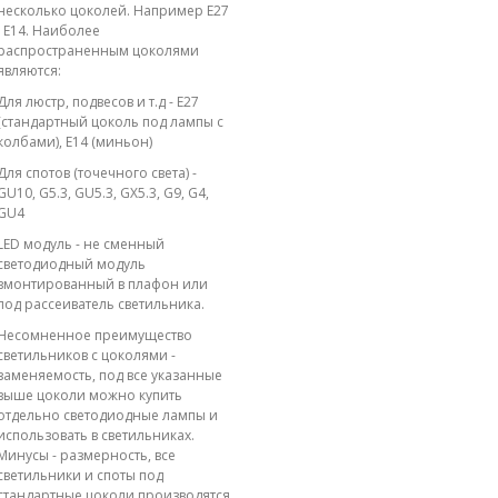
несколько цоколей. Например E27
; E14. Наиболее
распространенным цоколями
являются:
Для люстр, подвесов и т.д - E27
(стандартный цоколь под лампы с
колбами), E14 (миньон)
Для спотов (точечного света) -
GU10, G5.3, GU5.3, GX5.3, G9, G4,
GU4
LED модуль - не сменный
светодиодный модуль
вмонтированный в плафон или
под рассеиватель светильника.
Несомненное преимущество
светильников с цоколями -
заменяемость, под все указанные
выше цоколи можно купить
отдельно светодиодные лампы и
использовать в светильниках.
Минусы - размерность, все
светильники и споты под
стандартные цоколи производятся