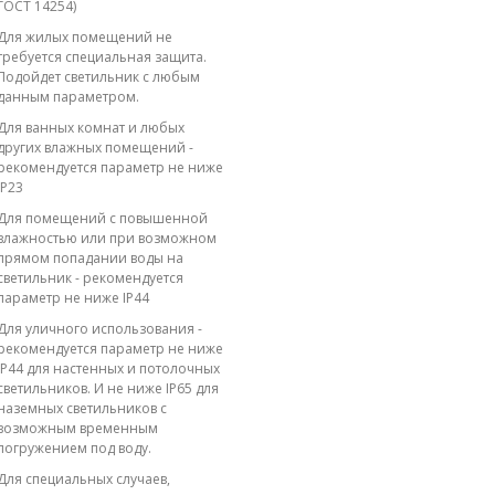
ГОСТ 14254)
Для жилых помещений не
требуется специальная защита.
Подойдет светильник с любым
данным параметром.
Для ванных комнат и любых
других влажных помещений -
рекомендуется параметр не ниже
IP23
Для помещений с повышенной
влажностью или при возможном
прямом попадании воды на
светильник - рекомендуется
параметр не ниже IP44
Для уличного использования -
рекомендуется параметр не ниже
IP44 для настенных и потолочных
светильников. И не ниже IP65 для
наземных светильников с
возможным временным
погружением под воду.
Для специальных случаев,