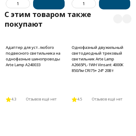
C этим товаром также
покупают
Адаптер для уст. любого
Однофазный двужильный
подвесного светильника на
светодиодный трековый
однофазные шинопроводы
светильник Arte Lamp
Arte Lamp A240033
A2665PL-1WH Vinsant 4000К
850Лм CRI75+ 24° 20Вт
4.3
Отзывов ещё нет
4.5
Отзывов ещё нет