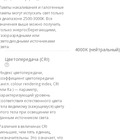
Лампы накаливания и галогенные
лампы могут испускать свет только
в диапазоне 2500-3000К. Все
значения выше можно получить
только энергосберегающими,
газоразрядными или
светодиодными источниками
света.
4000K (нейтральный)
Цветопередача (CRI)
Индекс цветопередачи,
коэффициент цветопередачи
(англ. colour rendering index, CRI
или Ra ) — параметр,
характеризующий уровень
соответствия естественного цвета
тела видимому (кажущемуся) цвету
этого тела при освещении его
данным источником света.
Различия в величинах CRI
меньшие, чем пять единиц,
незначительны. Это означает, что