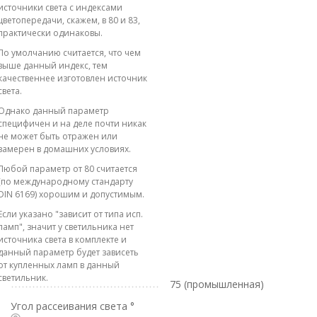
источники света с индексами
цветопередачи, скажем, в 80 и 83,
практически одинаковы.
По умолчанию считается, что чем
выше данный индекс, тем
качественнее изготовлен источник
света.
Однако данный параметр
специфичен и на деле почти никак
не может быть отражен или
замерен в домашних условиях.
Любой параметр от 80 считается
(по международному стандарту
DIN 6169) хорошим и допустимым.
Если указано "зависит от типа исп.
ламп", значит у светильника нет
источника света в комплекте и
данный параметр будет зависеть
от купленных ламп в данный
светильник.
75 (промышленная)
Угол рассеивания света °