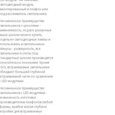
светодиодный модуль
вмонтированный в плафон или
под рассеиватель светильника.
Несомненное преимущество
светильников с цоколями -
заменяемость, под все указанные
выше цоколи можно купить
отдельно светодиодные лампы и
использовать в светильниках.
Минусы - размерность, все
светильники и споты под
стандартные цоколи производятся
относительно похожими. Кроме
того, встраиваемые светильники
обладают большей глубиной
встраиваемой части по сравнению
с LED модулями.
Несомненное преимущество
светильников с LED модулями -
возможность изготовки
производителем плафонов любой
формы, крайне малая глубина
встройки для встраиваемых