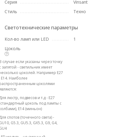
Серия
Vinsant
Стиль
Техно
Светотехнические параметры
Кол-во ламп или LED
1
Цоколь
В случае если указаны через точку
с запятой - светильник имеет
несколько цоколей. Например E27
; E14. Наиболее
распространенным цоколями
являются:
Для люстр, подвесов и т.д - E27
(стандартный цоколь под лампы с
колбами), E14 (миньон)
Для спотов (точечного света) -
GU10, G5.3, GU5.3, GX5.3, G9, G4,
GU4
LED модуль - не сменный