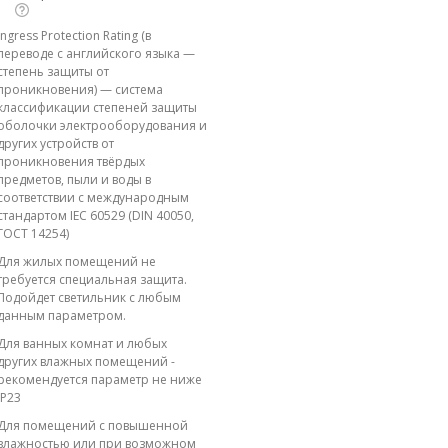
Ingress Protection Rating (в
переводе с английского языка —
степень защиты от
проникновения) — система
классификации степеней защиты
оболочки электрооборудования и
других устройств от
проникновения твёрдых
предметов, пыли и воды в
соответствии с международным
стандартом IEC 60529 (DIN 40050,
ГОСТ 14254)
Для жилых помещений не
требуется специальная защита.
Подойдет светильник с любым
данным параметром.
Для ванных комнат и любых
других влажных помещений -
рекомендуется параметр не ниже
IP23
Для помещений с повышенной
влажностью или при возможном