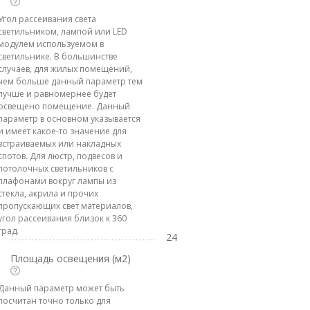
Угол рассеивания света
светильником, лампой или LED
модулем используемом в
светильнике. В большинстве
случаев, для жилых помещений,
чем больше данный параметр тем
лучше и равномернее будет
освещено помещение. Данный
параметр в основном указывается
и имеет какое-то значение для
встраиваемых или накладных
спотов. Для люстр, подвесов и
потолочных светильников с
плафонами вокруг лампы из
стекла, акрила и прочих
пропускающих свет материалов,
угол рассеивания близок к 360
град.
24
Площадь освещения (м2)
Данный параметр может быть
посчитан точно только для