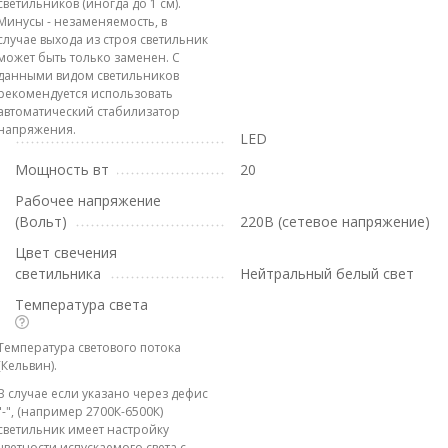
светильников (иногда до 1 см).
Минусы - незаменяемость, в
случае выхода из строя светильник
может быть только заменен. С
данными видом светильников
рекомендуется использовать
автоматический стабилизатор
напряжения.
LED
Мощность вт
20
Рабочее напряжение
(Вольт)
220В (сетевое напряжение)
Цвет свечения
светильника
Нейтральный белый свет
Температура света
Температура светового потока
(Кельвин).
В случае если указано через дефис
"-", (например 2700К-6500К)
светильник имеет настройку
цветности испускаемого света с