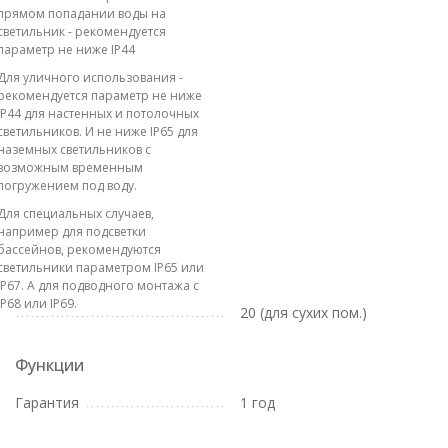
прямом попадании воды на
светильник - рекомендуется
параметр не ниже IP44
Для уличного использования -
рекомендуется параметр не ниже
IP44 для настенных и потолочных
светильников. И не ниже IP65 для
наземных светильников с
возможным временным
погружением под воду.
Для специальных случаев,
например для подсветки
бассейнов, рекомендуются
светильники параметром IP65 или
IP67. А для подводного монтажа с
IP68 или IP69.
20 (для сухих пом.)
Функции
Гарантия
1 год