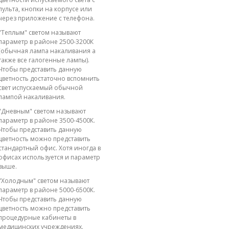
пульта, кнопки на корпусе или
через приложение с телефона.
"Теплым" светом называют
параметр в районе 2500-3200К
(обычная лампа накаливания а
также все галогенные лампы).
Чтобы представить данную
цветность достаточно вспомнить
свет испускаемый обычной
лампой накаливания.
"Дневным" светом называют
параметр в районе 3500-4500К.
Чтобы представить данную
цветность можно представить
стандартный офис. Хотя иногда в
офисах используется и параметр
выше.
"Холодным" светом называют
параметр в районе 5000-6500К.
Чтобы представить данную
цветность можно представить
процедурные кабинеты в
медицинских учреждениях.