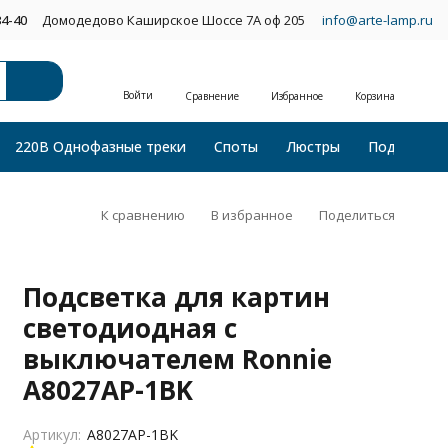
34-40
Домодедово Каширское Шоссе 7А оф 205
info@arte-lamp.ru
Войти
Сравнение
Избранное
Корзина
220В Однофазные треки
Споты
Люстры
Подвесные
К сравнению
В избранное
Поделиться
Подсветка для картин
светодиодная с
выключателем Ronnie
A8027AP-1BK
Артикул:
A8027AP-1BK