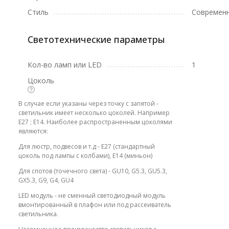
Стиль
Современ
Светотехнические параметры
Кол-во ламп или LED
1
Цоколь
В случае если указаны через точку с запятой -
светильник имеет несколько цоколей. Например
E27 ; E14. Наиболее распространенным цоколями
являются:
Для люстр, подвесов и т.д - E27 (стандартный
цоколь под лампы с колбами), E14 (миньон)
Для спотов (точечного света) - GU10, G5.3, GU5.3,
GX5.3, G9, G4, GU4
LED модуль - не сменный светодиодный модуль
вмонтированный в плафон или под рассеиватель
светильника.