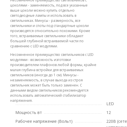
Несомненное преимущество светильников с
цоколями - заменяемость, под все указанные
выше цоколи можно купить отдельно
светодиодные лампы и использовать в
светильниках. Минусы - размерность, все
светильники и споты под стандартные цоколи
производятся относительно похожими. Кроме
того, встраиваемые светильники обладают
большей глубиной встраиваемой части по
сравнению с LED модулями.
Несомненное преимущество светильников с LED
модулями - возможность изготовки
производителем плафонов любой формы, крайне
малая глубина встройки для встраиваемых
светильников (иногда до 1 см). Минусы -
незаменяемость, в случае выхода из строя
светильник может быть только заменен. С
данными видом светильников рекомендуется
использовать автоматический стабилизатор
напряжения.
LED
Мощность вт
12
Рабочее напряжение (Вольт)
220В (сет