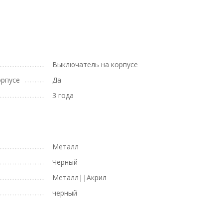
Выключатель на корпусе
орпусе
Да
3 года
Металл
Черный
Металл||Акрил
черный