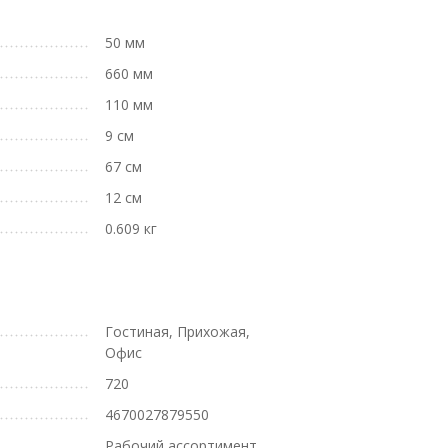
50 мм
660 мм
110 мм
9 см
67 см
12 см
0.609 кг
Гостиная, Прихожая,
Офис
720
4670027879550
Рабочий ассортимент