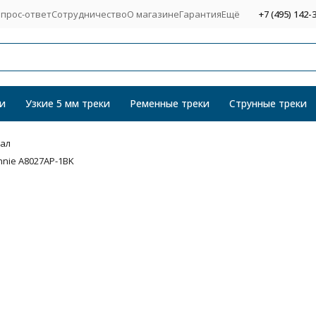
прос-ответ
Сотрудничество
О магазине
Гарантия
Ещё
+7 (495) 142-
и
Узкие 5 мм треки
Ременные треки
Струнные треки
кал
nie A8027AP-1BK