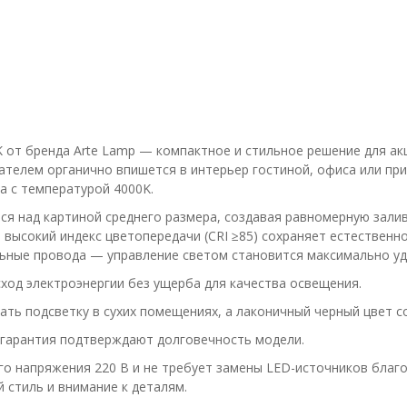
 от бренда Arte Lamp — компактное и стильное решение для ак
телем органично впишется в интерьер гостиной, офиса или пр
та с температурой 4000K.
ся над картиной среднего размера, создавая равномерную залив
а высокий индекс цветопередачи (CRI ≥85) сохраняет естествен
ьные провода — управление светом становится максимально у
ход электроэнергии без ущерба для качества освещения.
ать подсветку в сухих помещениях, а лаконичный черный цвет с
 гарантия подтверждают долговечность модели.
го напряжения 220 В и не требует замены LED-источников благо
 стиль и внимание к деталям.