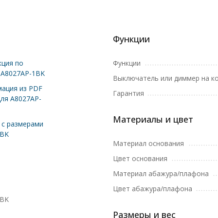
Функции
ция по
Функции
 A8027AP-1BK
Выключатель или диммер на к
ация из PDF
Гарантия
для A8027AP-
Материалы и цвет
с размерами
1BK
Материал основания
Цвет основания
Материал абажура/плафона
Цвет абажура/плафона
1BK
Размеры и вес