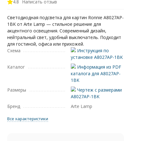
4.8
Написать отзыв
Светодиодная подсветка для картин Ronnie A8027AP-
1BK от Arte Lamp — стильное решение для
акцентного освещения. Современный дизайн,
нейтральный свет, удобный выключатель. Подходит
для гостиной, офиса или прихожей.
Схема
Инструкция по
установке A8027AP-1BK
Каталог
Информация из PDF
каталога для A8027AP-
1BK
Размеры
Чертеж с размерами
A8027AP-1BK
Бренд
Arte Lamp
Все характеристики