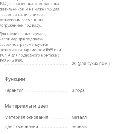
IP44 для настенных и потолочных
светильников. И не ниже IP65 для
наземных светильников с
возможным временным
погружением под воду.
Для специальных случаев,
например для подсветки
бассейнов, рекомендуются
светильники параметром IP65 или
IP67. А для подводного монтажа с
IP68 или IP69.
20 (для сухих пом.)
Функции
Гарантия
3 года
Материалы и цвет
Материал основания
металл
Цвет основания
черный