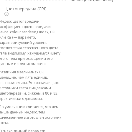
Цветопередача (CRI)
Индекс цветопередачи,
коэффициент цветопередачи
(англ. colour rendering index, CRI
или Ra ) — параметр,
характеризующий уровень
соответствия естественного цвета
тела видимому (кажущемуся) цвету
этого тела при освещении его
данным источником света.
Различия в величинах CRI
меньшие, чем пять единиц,
незначительны. Это означает, что
источники света с индексами
цветопередачи, скажем, в 80 и 83,
практически одинаковы.
По умолчанию считается, что чем
выше данный индекс, тем
качественнее изготовлен источник
света.
Однако данный параметр