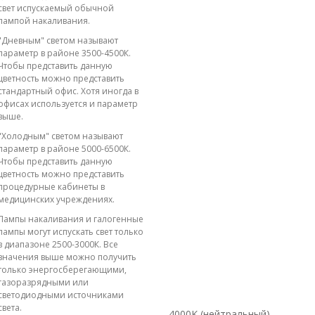
свет испускаемый обычной
лампой накаливания.
"Дневным" светом называют
параметр в районе 3500-4500К.
Чтобы представить данную
цветность можно представить
стандартный офис. Хотя иногда в
офисах используется и параметр
выше.
"Холодным" светом называют
параметр в районе 5000-6500К.
Чтобы представить данную
цветность можно представить
процедурные кабинеты в
медицинских учреждениях.
Лампы накаливания и галогенные
лампы могут испускать свет только
в диапазоне 2500-3000К. Все
значения выше можно получить
только энергосберегающими,
газоразрядными или
светодиодными источниками
света.
4000K (нейтральный)