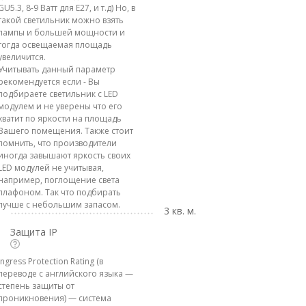
GU5.3, 8-9 Ватт для E27, и т.д) Но, в
такой светильник можно взять
лампы и большей мощности и
тогда освещаемая площадь
увеличится.
Учитывать данный параметр
рекомендуется если - Вы
подбираете светильник с LED
модулем и не уверены что его
хватит по яркости на площадь
Вашего помещения. Также стоит
помнить, что производители
иногда завышают яркость своих
LED модулей не учитывая,
например, поглощение света
плафоном. Так что подбирать
лучше с небольшим запасом.
3 кв. м.
Защита IP
Ingress Protection Rating (в
переводе с английского языка —
степень защиты от
проникновения) — система