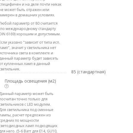
специфичен и на деле почти никак
не может быть отражен или
замерен в домашних условиях.
Любой параметр от 80 считается
(по международному стандарту
DIN 6169) хорошим и допустимым.
Если указано "зависит от типа исп.
ламп", значит у светильника нет
источника света в комплекте и
данный параметр будет зависеть
от купленных ламп в данный
светильник.
85 (стандартная)
Площадь освещения (м2)
Данный параметр может быть
посчитан точно только для
светильников с LED модулем.
Для светильника под сменные
лампы, расчет предложен из
средних по мощности
светодиодных ламп подходящих
для него. (5-6 Ватт для E14, GU10,