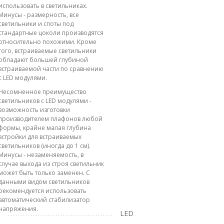
использовать в светильниках.
Минусы - размерность, все
светильники и споты под
стандартные цоколи производятся
относительно похожими. Кроме
того, встраиваемые светильники
обладают большей глубиной
встраиваемой части по сравнению
с LED модулями.
Несомненное преимущество
светильников с LED модулями -
возможность изготовки
производителем плафонов любой
формы, крайне малая глубина
встройки для встраиваемых
светильников (иногда до 1 см).
Минусы - незаменяемость, в
случае выхода из строя светильник
может быть только заменен. С
данными видом светильников
рекомендуется использовать
автоматический стабилизатор
напряжения.
LED