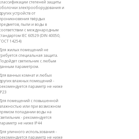
классификации степеней защиты
оболочки электрооборудования и
других устройств от
проникновения твёрдых
предметов, пыли и воды в
соответствии с международным
стандартом IEC 60529 (DIN 40050,
ГОСТ 14254)
Для жилых помещений не
требуется специальная защита.
Подойдет светильник с любым
данным параметром.
Для ванных комнат и любых
других влажных помещений -
рекомендуется параметр не ниже
IP23
Для помещений с повышенной
влажностью или при возможном
прямом попадании воды на
светильник - рекомендуется
параметр не ниже IP44
Для уличного использования -
рекомендуется параметр не ниже