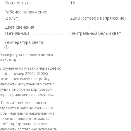
Мощность вт
16
Рабочее напряжение
(Вольт)
220В (сетевое напряжение)
Цвет свечения
светильника
Нейтральный белый свет
Температура света
Температура светового потока
(Кельвин).
В случае если указано через дефис
"-", (например 2700К-6500К)
светильник имеет настройку
цветности испускаемого света с
пульта, кнопки на корпусе или
через приложение с телефона.
"Теплым" светом называют
параметр в районе 2500-3200К
(обычная лампа накаливания а
также все галогенные лампы).
Чтобы представить данную
цветность достаточно вспомнить