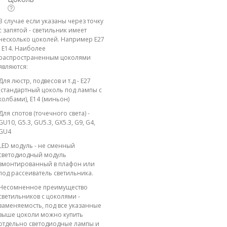
В случае если указаны через точку
с запятой - светильник имеет
несколько цоколей. Например E27
; E14. Наиболее
распространенным цоколями
являются:
Для люстр, подвесов и т.д - E27
(стандартный цоколь под лампы с
колбами), E14 (миньон)
Для спотов (точечного света) -
GU10, G5.3, GU5.3, GX5.3, G9, G4,
GU4
LED модуль - не сменный
светодиодный модуль
вмонтированный в плафон или
под рассеиватель светильника.
Несомненное преимущество
светильников с цоколями -
заменяемость, под все указанные
выше цоколи можно купить
отдельно светодиодные лампы и