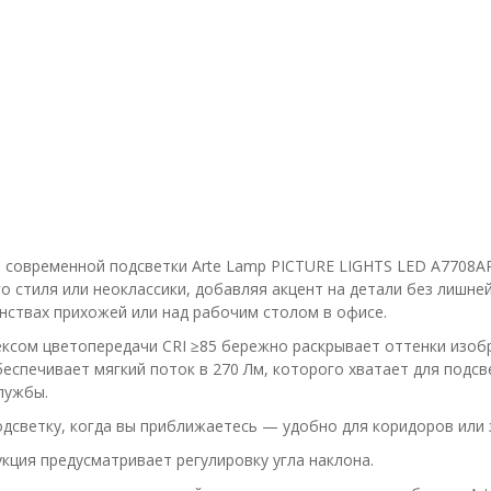
овременной подсветки Arte Lamp PICTURE LIGHTS LED A7708AP-
о стиля или неоклассики, добавляя акцент на детали без лишне
нствах прихожей или над рабочим столом в офисе.
ексом цветопередачи CRI ≥85 бережно раскрывает оттенки изоб
спечивает мягкий поток в 270 Лм, которого хватает для подсв
лужбы.
дсветку, когда вы приближаетесь — удобно для коридоров или 
кция предусматривает регулировку угла наклона.