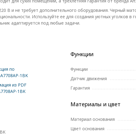
ходит для сухих помещений, а трехлетняя гарантия от бренда Ar
220 В и не требует дополнительного оборудования. Черный мат
кциональности. Используйте ее для создания уютных уголков в 
ьник адаптируется под любые задачи.
Функции
ция по
Функции
 A7708AP-1BK
Датчик движения
ация из PDF
Гарантия
A7708AP-1BK
Материалы и цвет
Материал основания
Цвет основания
1BK