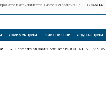
прос-ответ
Сотрудничество
О магазине
Гарантия
Ещё
+7 (495) 142-
и
Узкие 5 мм треки
Ременные треки
Струнные треки
кал
Подсветка для картин Arte Lamp PICTURE LIGHTS LED A7708A