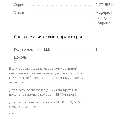
Серия
PICTURE L
Стиль
Модерн, Н
Скандинав
Современ
Светотехнические параметры
Кол-во ламп или LED
1
Цоколь
В случае если указаны через точку с запятой -
светильник имеет несколько цоколей. Например
E27 ; E14. Наиболее распространенным цоколями
являются:
Для люстр, подвесов и т.д - E27 (стандартный
цоколь под лампы с колбами), E14 (миньон)
Для спотов (точечного света) - GU10, G5.3, GU5.3,
GX5.3, G9, G4, GU4