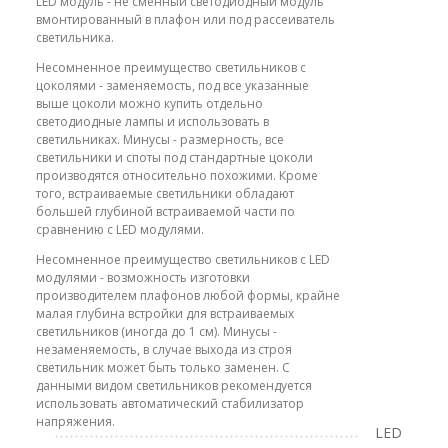
LED модуль - не сменный светодиодный модуль
вмонтированный в плафон или под рассеиватель
светильника.
Несомненное преимущество светильников с
цоколями - заменяемость, под все указанные
выше цоколи можно купить отдельно
светодиодные лампы и использовать в
светильниках. Минусы - размерность, все
светильники и споты под стандартные цоколи
производятся относительно похожими. Кроме
того, встраиваемые светильники обладают
большей глубиной встраиваемой части по
сравнению с LED модулями.
Несомненное преимущество светильников с LED
модулями - возможность изготовки
производителем плафонов любой формы, крайне
малая глубина встройки для встраиваемых
светильников (иногда до 1 см). Минусы -
незаменяемость, в случае выхода из строя
светильник может быть только заменен. С
данными видом светильников рекомендуется
использовать автоматический стабилизатор
напряжения.
LED