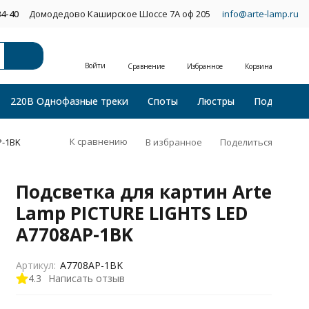
34-40
Домодедово Каширское Шоссе 7А оф 205
info@arte-lamp.ru
Войти
Сравнение
Избранное
Корзина
220В Однофазные треки
Споты
Люстры
Подвесные
К сравнению
В избранное
Поделиться
P-1BK
Подсветка для картин Arte
Lamp PICTURE LIGHTS LED
A7708AP-1BK
Артикул:
A7708AP-1BK
4.3
Написать отзыв