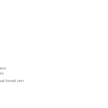
евое
е)
ый белый свет