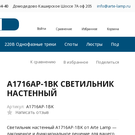
34-40
Домодедово Каширское Шоссе 7А оф 205
info@arte-lamp.ru
Войти
Сравнение
Избранное
Корзина
220В Однофазные треки
Споты
Люстры
Подвесные
К сравнению
В избранное
Поделиться
A1716AP-1BK СВЕТИЛЬНИК
НАСТЕННЫЙ
Артикул:
A1716AP-1BK
Написать отзыв
Светильник настенный A1716AP-1BK от Arte Lamp —
лаконичное и функциональное решение для вашего