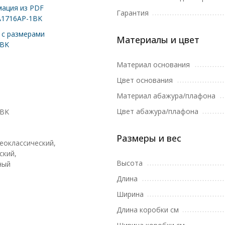
ация из PDF
Гарантия
A1716AP-1BK
с размерами
Материалы и цвет
1BK
Материал основания
Цвет основания
Материал абажура/плафона
Цвет абажура/плафона
1BK
Размеры и вес
еоклассический,
ский,
Высота
ный
Длина
Ширина
Длина коробки см