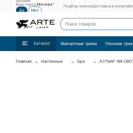
Ваш город
Москва
?
Подбор треков
Доставка и оплата
Во
Каталог
Магнитные треки
Плоские трек
Главная
Настенные
Бра
A1716AP-1BK СВ