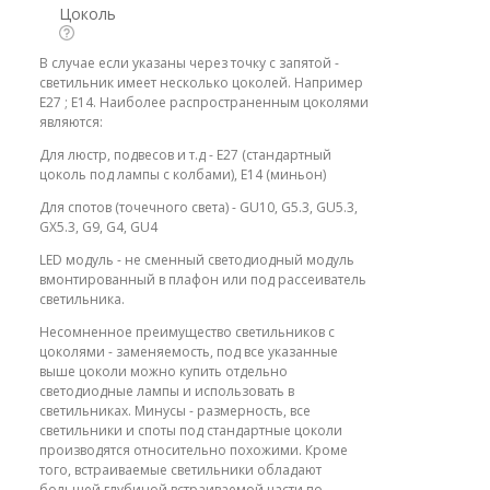
Цоколь
В случае если указаны через точку с запятой -
светильник имеет несколько цоколей. Например
E27 ; E14. Наиболее распространенным цоколями
являются:
Для люстр, подвесов и т.д - E27 (стандартный
цоколь под лампы с колбами), E14 (миньон)
Для спотов (точечного света) - GU10, G5.3, GU5.3,
GX5.3, G9, G4, GU4
LED модуль - не сменный светодиодный модуль
вмонтированный в плафон или под рассеиватель
светильника.
Несомненное преимущество светильников с
цоколями - заменяемость, под все указанные
выше цоколи можно купить отдельно
светодиодные лампы и использовать в
светильниках. Минусы - размерность, все
светильники и споты под стандартные цоколи
производятся относительно похожими. Кроме
того, встраиваемые светильники обладают
большей глубиной встраиваемой части по