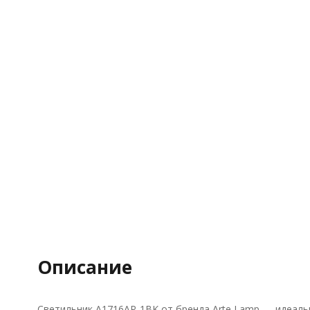
Описание
Светильник A1716AP-1BK от бренда Arte Lamp — идеальн