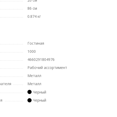
20 см
86 см
0.874 кг
Гостиная
1000
4660291804976
Рабочий ассортимент
Металл
вателя
Металл
Черный
ля
Черный