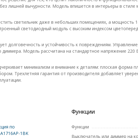
без лишней вычурности. Модель впишется в интерьеры в стиле м
стить светильник даже в небольших помещениях, а мощность 1
строенный светодиодный модуль с высоким индексом цветоперед
ует долговечность и устойчивость к повреждениям. Управление
диммера. Модель рассчитана на стандартное напряжение 220 В 
дчеркивает минимализм и внимание к деталям: плоская форма п
ором. Трехлетняя гарантия от производителя добавляет уверен
плуатации.
Функции
ция по
Функции
 A1716AP-1BK
Выключатель или диммер на к