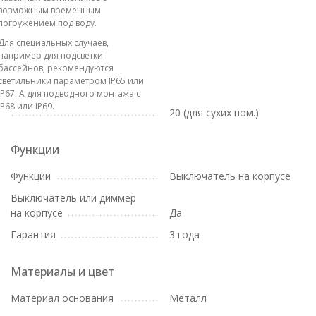
возможным временным
погружением под воду.
Для специальных случаев,
например для подсветки
бассейнов, рекомендуются
светильники параметром IP65 или
IP67. А для подводного монтажа с
IP68 или IP69.
20 (для сухих пом.)
Функции
Функции
Выключатель на корпусе
Выключатель или диммер
на корпусе
Да
Гарантия
3 года
Материалы и цвет
Материал основания
Металл