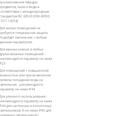
проникновения твёрдых
предметов, пыли и воды в
соответствии с международным
стандартом IEC 60529 (DIN 40050,
ГОСТ 14254)
Для жилых помещений не
требуется специальная защита.
Подойдет светильник с любым
данным параметром.
Для ванных комнат и любых
других влажных помещений -
рекомендуется параметр не ниже
IP23
Для помещений с повышенной
влажностью или при возможном
прямом попадании воды на
светильник - рекомендуется
параметр не ниже IP44
Для уличного использования -
рекомендуется параметр не ниже
IP44 для настенных и потолочных
светильников. И не ниже IP65 для
наземных светильников с