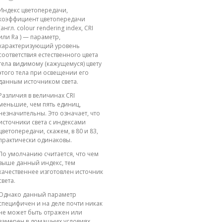
Индекс цветопередачи,
коэффициент цветопередачи
(англ. colour rendering index, CRI
или Ra ) — параметр,
характеризующий уровень
соответствия естественного цвета
тела видимому (кажущемуся) цвету
этого тела при освещении его
данным источником света.
Различия в величинах CRI
меньшие, чем пять единиц,
незначительны. Это означает, что
источники света с индексами
цветопередачи, скажем, в 80 и 83,
практически одинаковы.
По умолчанию считается, что чем
выше данный индекс, тем
качественнее изготовлен источник
света.
Однако данный параметр
специфичен и на деле почти никак
не может быть отражен или
замерен в домашних условиях.