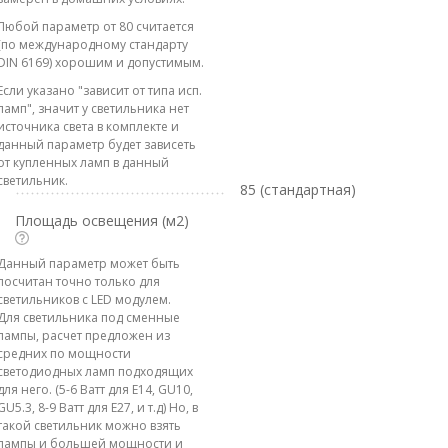
Любой параметр от 80 считается
(по международному стандарту
DIN 6169) хорошим и допустимым.
Если указано "зависит от типа исп.
ламп", значит у светильника нет
источника света в комплекте и
данный параметр будет зависеть
от купленных ламп в данный
светильник.
85 (стандартная)
Площадь освещения (м2)
Данный параметр может быть
посчитан точно только для
светильников с LED модулем.
Для светильника под сменные
лампы, расчет предложен из
средних по мощности
светодиодных ламп подходящих
для него. (5-6 Ватт для E14, GU10,
GU5.3, 8-9 Ватт для E27, и т.д) Но, в
такой светильник можно взять
лампы и большей мощности и