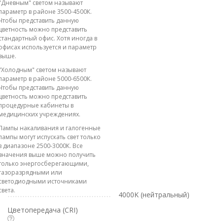
"Дневным" светом называют
параметр в районе 3500-4500К.
Чтобы представить данную
цветность можно представить
стандартный офис. Хотя иногда в
офисах используется и параметр
выше.
"Холодным" светом называют
параметр в районе 5000-6500К.
Чтобы представить данную
цветность можно представить
процедурные кабинеты в
медицинских учреждениях.
Лампы накаливания и галогенные
лампы могут испускать свет только
в диапазоне 2500-3000К. Все
значения выше можно получить
только энергосберегающими,
газоразрядными или
светодиодными источниками
света.
4000K (нейтральный)
Цветопередача (CRI)