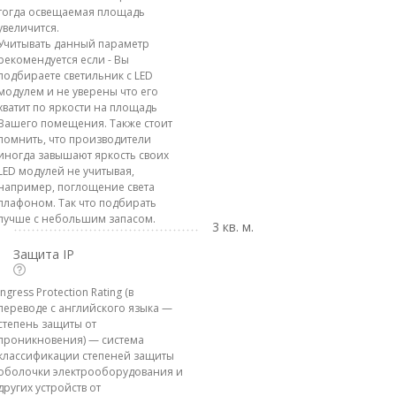
тогда освещаемая площадь
увеличится.
Учитывать данный параметр
рекомендуется если - Вы
подбираете светильник с LED
модулем и не уверены что его
хватит по яркости на площадь
Вашего помещения. Также стоит
помнить, что производители
иногда завышают яркость своих
LED модулей не учитывая,
например, поглощение света
плафоном. Так что подбирать
лучше с небольшим запасом.
3 кв. м.
Защита IP
Ingress Protection Rating (в
переводе с английского языка —
степень защиты от
проникновения) — система
классификации степеней защиты
оболочки электрооборудования и
других устройств от