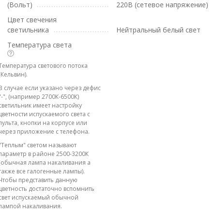
(Вольт)
220В (сетевое напряжение)
Цвет свечения
светильника
Нейтральный белый свет
Температура света
Температура светового потока
(Кельвин).
В случае если указано через дефис
"-", (например 2700К-6500К)
светильник имеет настройку
цветности испускаемого света с
пульта, кнопки на корпусе или
через приложение с телефона.
"Теплым" светом называют
параметр в районе 2500-3200К
(обычная лампа накаливания а
также все галогенные лампы).
Чтобы представить данную
цветность достаточно вспомнить
свет испускаемый обычной
лампой накаливания.