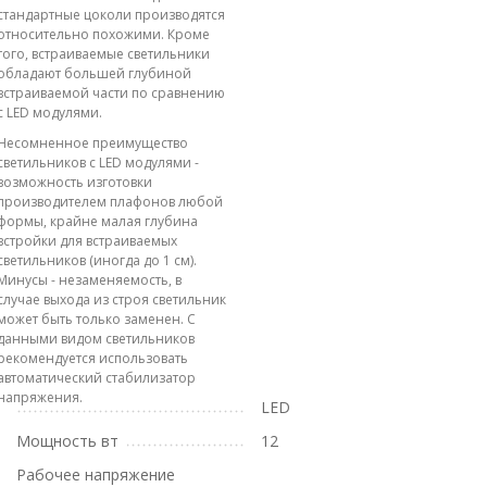
стандартные цоколи производятся
относительно похожими. Кроме
того, встраиваемые светильники
обладают большей глубиной
встраиваемой части по сравнению
с LED модулями.
Несомненное преимущество
светильников с LED модулями -
возможность изготовки
производителем плафонов любой
формы, крайне малая глубина
встройки для встраиваемых
светильников (иногда до 1 см).
Минусы - незаменяемость, в
случае выхода из строя светильник
может быть только заменен. С
данными видом светильников
рекомендуется использовать
автоматический стабилизатор
напряжения.
LED
Мощность вт
12
Рабочее напряжение