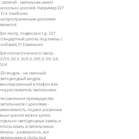
с запятой - светильник имеет
несколько цоколей. Например E27
; E14. Наиболее
распространенным цоколями
являются:
Для люстр, подвесов и т.д - E27
(стандартный цоколь под лампы с
колбами), E14 (миньон)
Для спотов (точечного света) -
GU10, G5.3, GU5.3, GX5.3, G9, G4,
GU4
LED модуль - не сменный
светодиодный модуль
вмонтированный в плафон или
под рассеиватель светильника.
Несомненное преимущество
светильников с цоколями -
заменяемость, под все указанные
выше цоколи можно купить
отдельно светодиодные лампы и
использовать в светильниках.
Минусы - размерность, все
светильники и споты под