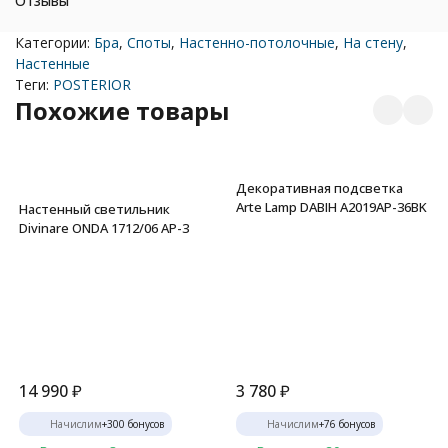
Отзывы
Категории:
Бра
,
Споты
,
Настенно-потолочные
,
На стену
,
Настенные
Теги:
POSTERIOR
Похожие товары
Декоративная подсветка
Arte Lamp DABIH A2019AP-36BK
Настенный светильник
Divinare ONDA 1712/06 AP-3
14 990
₽
3 780
₽
Начислим
+
300
бонусов
Начислим
+
76
бонусов