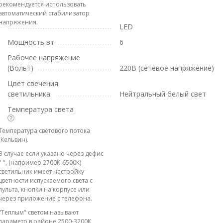
рекомендуется использовать
автоматический стабилизатор
напряжения.
LED
Мощность вт
6
Рабочее напряжение
(Вольт)
220В (сетевое напряжение)
Цвет свечения
светильника
Нейтральный белый свет
Температура света
Температура светового потока
(Кельвин).
В случае если указано через дефис
"-", (например 2700К-6500К)
светильник имеет настройку
цветности испускаемого света с
пульта, кнопки на корпусе или
через приложение с телефона.
"Теплым" светом называют
параметр в районе 2500-3200К