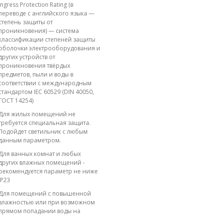
Ingress Protection Rating (в
переводе с английского языка —
степень защиты от
проникновения) — система
классификации степеней защиты
оболочки электрооборудования и
других устройств от
проникновения твёрдых
предметов, пыли и воды в
соответствии с международным
стандартом IEC 60529 (DIN 40050,
ГОСТ 14254)
Для жилых помещений не
требуется специальная защита.
Подойдет светильник с любым
данным параметром.
Для ванных комнат и любых
других влажных помещений -
рекомендуется параметр не ниже
IP23
Для помещений с повышенной
влажностью или при возможном
прямом попадании воды на