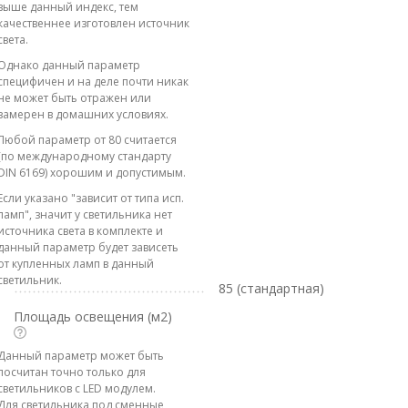
выше данный индекс, тем
качественнее изготовлен источник
света.
Однако данный параметр
специфичен и на деле почти никак
не может быть отражен или
замерен в домашних условиях.
Любой параметр от 80 считается
(по международному стандарту
DIN 6169) хорошим и допустимым.
Если указано "зависит от типа исп.
ламп", значит у светильника нет
источника света в комплекте и
данный параметр будет зависеть
от купленных ламп в данный
светильник.
85 (стандартная)
Площадь освещения (м2)
Данный параметр может быть
посчитан точно только для
светильников с LED модулем.
Для светильника под сменные