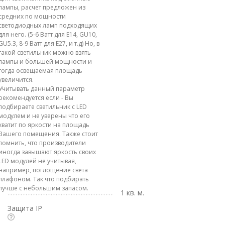
лампы, расчет предложен из
средних по мощности
светодиодных ламп подходящих
для него. (5-6 Ватт для E14, GU10,
GU5.3, 8-9 Ватт для E27, и т.д) Но, в
такой светильник можно взять
лампы и большей мощности и
тогда освещаемая площадь
увеличится.
Учитывать данный параметр
рекомендуется если - Вы
подбираете светильник с LED
модулем и не уверены что его
хватит по яркости на площадь
Вашего помещения. Также стоит
помнить, что производители
иногда завышают яркость своих
LED модулей не учитывая,
например, поглощение света
плафоном. Так что подбирать
лучше с небольшим запасом.
1 кв. м.
Защита IP