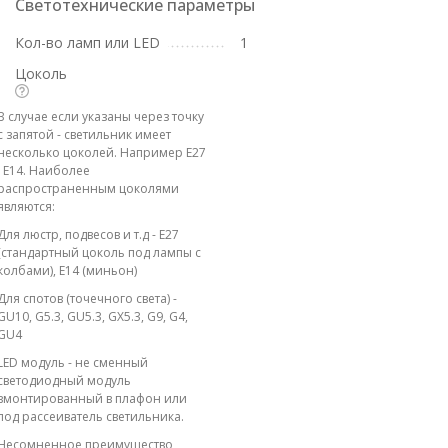
Светотехнические параметры
Кол-во ламп или LED
1
Цоколь
В случае если указаны через точку
с запятой - светильник имеет
несколько цоколей. Например E27
; E14. Наиболее
распространенным цоколями
являются:
Для люстр, подвесов и т.д - E27
(стандартный цоколь под лампы с
колбами), E14 (миньон)
Для спотов (точечного света) -
GU10, G5.3, GU5.3, GX5.3, G9, G4,
GU4
LED модуль - не сменный
светодиодный модуль
вмонтированный в плафон или
под рассеиватель светильника.
Несомненное преимущество