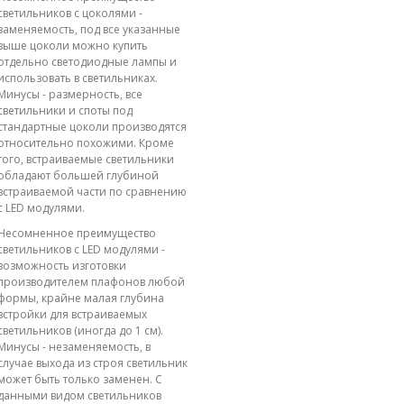
светильников с цоколями -
заменяемость, под все указанные
выше цоколи можно купить
отдельно светодиодные лампы и
использовать в светильниках.
Минусы - размерность, все
светильники и споты под
стандартные цоколи производятся
относительно похожими. Кроме
того, встраиваемые светильники
обладают большей глубиной
встраиваемой части по сравнению
с LED модулями.
Несомненное преимущество
светильников с LED модулями -
возможность изготовки
производителем плафонов любой
формы, крайне малая глубина
встройки для встраиваемых
светильников (иногда до 1 см).
Минусы - незаменяемость, в
случае выхода из строя светильник
может быть только заменен. С
данными видом светильников