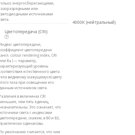
только энергосберегающими,
газоразрядными или
светодиодными источниками
света.
4000K (нейтральный)
Цветопередача (CRI)
Индекс цветопередачи,
коэффициент цветопередачи
(англ. colour rendering index, CRI
или Ra ) — параметр,
характеризующий уровень
соответствия естественного цвета
тела видимому (кажущемуся) цвету
этого тела при освещении его
данным источником света.
Различия в величинах CRI
меньшие, чем пять единиц,
незначительны. Это означает, что
источники света с индексами
цветопередачи, скажем, в 80 и 83,
практически одинаковы.
По умолчанию считается, что чем