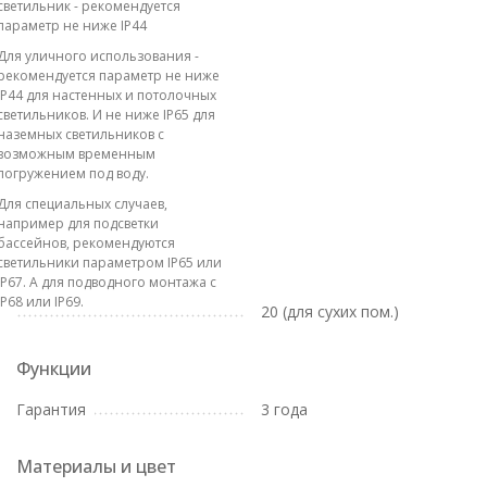
светильник - рекомендуется
параметр не ниже IP44
Для уличного использования -
рекомендуется параметр не ниже
IP44 для настенных и потолочных
светильников. И не ниже IP65 для
наземных светильников с
возможным временным
погружением под воду.
Для специальных случаев,
например для подсветки
бассейнов, рекомендуются
светильники параметром IP65 или
IP67. А для подводного монтажа с
IP68 или IP69.
20 (для сухих пом.)
Функции
Гарантия
3 года
Материалы и цвет