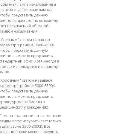
(обычная лампа накаливания а
также все галогенные лампы).
Чтобы представить данную
цветность достаточно вспомнить
свет испускаемый обычной
лампой накаливания.
"Дневным" светом называют
параметр в районе 3500-4500К.
Чтобы представить данную
цветность можно представить
стандартный офис. Хотя иногда в
офисах используется и параметр
выше.
"Холодным" светом называют
параметр в районе 5000-6500К.
Чтобы представить данную
цветность можно представить
процедурные кабинеты в
медицинских учреждениях.
Лампы накаливания и галогенные
лампы могут испускать свет только
в диапазоне 2500-3000К. Все
значения выше можно получить