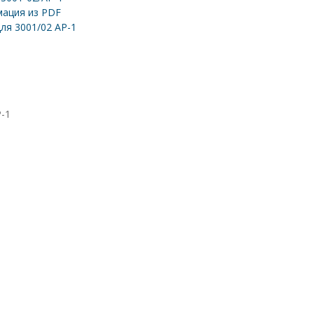
ация из PDF
ля 3001/02 AP-1
P-1