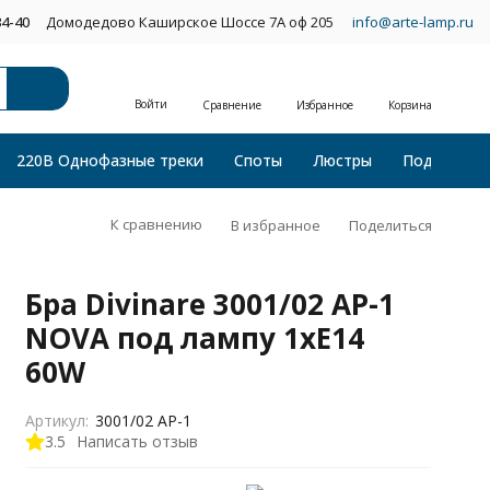
34-40
Домодедово Каширское Шоссе 7А оф 205
info@arte-lamp.ru
Войти
Сравнение
Избранное
Корзина
220В Однофазные треки
Споты
Люстры
Подвесные
К сравнению
В избранное
Поделиться
Бра Divinare 3001/02 AP-1
NOVA под лампу 1xE14
60W
Артикул:
3001/02 AP-1
3.5
Написать отзыв