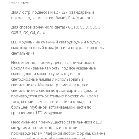
являются:
Для люстр, подвесов и т.д - E27 (стандартный
цоколь под лампы с колбами), E14 (миньон)
Для спотов (точечного света) - GU10, G5.3, GU5.3,
GX5.3, G9, G4, GU4
LED модуль - не сменный светодиодный модуль
вмонтированный в плафон или под рассеиватель
светильника.
Несомненное преимущество светильников с
цоколями - заменяемость, под все указанные
выше цоколи можно купить отдельно
светодиодные лампы и использовать в
светильниках. Минусы - размерность, все
светильники и споты под стандартные цоколи
производятся относительно похожими. Кроме
того, встраиваемые светильники обладают
большей глубиной встраиваемой части по
сравнению с LED модулями.
Несомненное преимущество светильников с LED
модулями - возможность изготовки
производителем плафонов любой формы, крайне
малая глубина встройки для встраиваемых