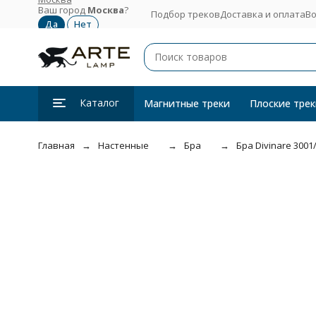
Ваш город
Москва
?
Подбор треков
Доставка и оплата
Во
Каталог
Магнитные треки
Плоские трек
Главная
Настенные
Бра
Бра Divinare 3001