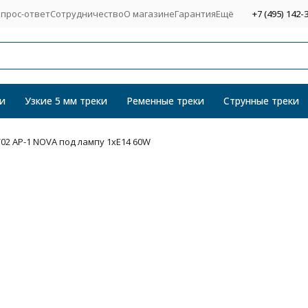
прос-ответ
Сотрудничество
О магазине
Гарантия
Ещё
+7 (495) 142-
и
Узкие 5 мм треки
Ременные треки
Струнные треки
/02 AP-1 NOVA под лампу 1xE14 60W