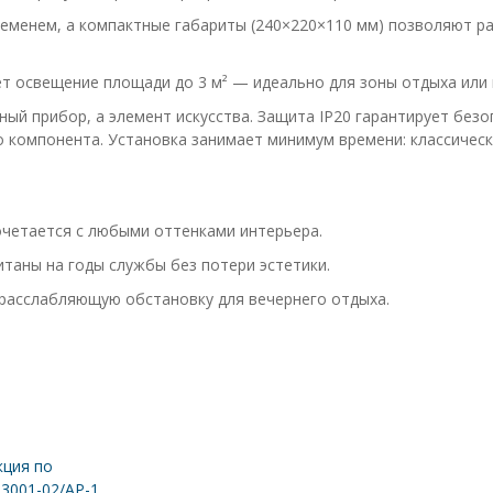
еменем, а компактные габариты (240×220×110 мм) позволяют р
т освещение площади до 3 м² — идеально для зоны отдыха или 
ный прибор, а элемент искусства. Защита IP20 гарантирует без
 компонента. Установка занимает минимум времени: классичес
четается с любыми оттенками интерьера.
таны на годы службы без потери эстетики.
расслабляющую обстановку для вечернего отдыха.
ция по
 3001-02/AP-1