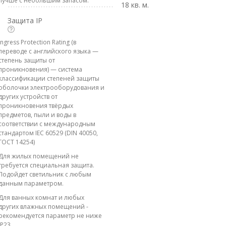
лучше с небольшим запасом.
18 кв. м.
Защита IP
Ingress Protection Rating (в
переводе с английского языка —
степень защиты от
проникновения) — система
классификации степеней защиты
оболочки электрооборудования и
других устройств от
проникновения твёрдых
предметов, пыли и воды в
соответствии с международным
стандартом IEC 60529 (DIN 40050,
ГОСТ 14254)
Для жилых помещений не
требуется специальная защита.
Подойдет светильник с любым
данным параметром.
Для ванных комнат и любых
других влажных помещений -
рекомендуется параметр не ниже
IP23