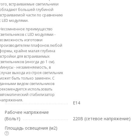
того, встраиваемые светильники
обладают большей глубиной
встраиваемой части по сравнению
с LED модулями.
Несомненное преимущество
светильников с LED модулями -
возможность изготовки
производителем плафонов любой
формы, крайне малая глубина
встройки для встраиваемых
светильников (иногда до 1 см).
Минусы - незаменяемость, в
случае выхода из строя светильник
может быть только заменен. С
данными видом светильников
рекомендуется использовать
автоматический стабилизатор
напряжения.
E14
Рабочее напряжение
(Вольт)
220В (сетевое напряжение)
Площадь освещения (м2)