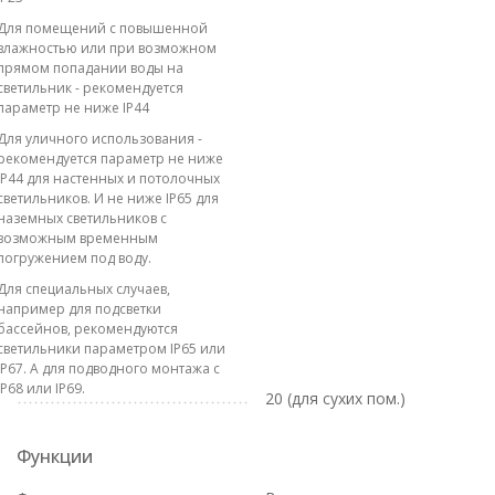
Для помещений с повышенной
влажностью или при возможном
прямом попадании воды на
светильник - рекомендуется
параметр не ниже IP44
Для уличного использования -
рекомендуется параметр не ниже
IP44 для настенных и потолочных
светильников. И не ниже IP65 для
наземных светильников с
возможным временным
погружением под воду.
Для специальных случаев,
например для подсветки
бассейнов, рекомендуются
светильники параметром IP65 или
IP67. А для подводного монтажа с
IP68 или IP69.
20 (для сухих пом.)
Функции