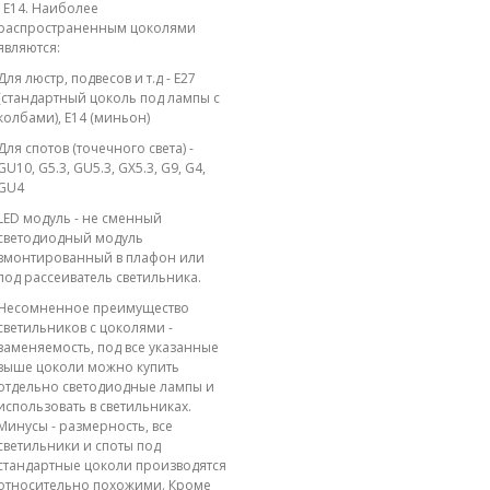
; E14. Наиболее
распространенным цоколями
являются:
Для люстр, подвесов и т.д - E27
(стандартный цоколь под лампы с
колбами), E14 (миньон)
Для спотов (точечного света) -
GU10, G5.3, GU5.3, GX5.3, G9, G4,
GU4
LED модуль - не сменный
светодиодный модуль
вмонтированный в плафон или
под рассеиватель светильника.
Несомненное преимущество
светильников с цоколями -
заменяемость, под все указанные
выше цоколи можно купить
отдельно светодиодные лампы и
использовать в светильниках.
Минусы - размерность, все
светильники и споты под
стандартные цоколи производятся
относительно похожими. Кроме