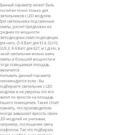
Данный параметр может быть
посчитан точно только для
светильников с LED модулем.
Для светильника под сменные
лампы, расчет предложен из
средних по мощности
светодиодных ламп подходящих
для него. (5-6 Ватт для E14, GU10,
GU5.3, 8-9 Ватт для E27, и т.д) Но, в
такой светильник можно взять
лампы и большей мощности и
тогда освещаемая площадь
увеличится.
Учитывать данный параметр
рекомендуется если - Вы
подбираете светильник с LED
модулем и не уверены что его
хватит по яркости на площадь
Вашего помещения. Также стоит
помнить, что производители
иногда завышают яркость своих
LED модулей не учитывая,
например, поглощение света
плафоном. Так что подбирать