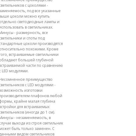
светильников с цоколями -
заменяемость, под все указанные
выше цоколи можно купить
отдельно светодиодные лампы и
использовать в светильниках.
Минусы - размерность, все
светильники и споты под
стандартные цоколи производятся
относительно похожими. Кроме
того, встраиваемые светильники
обладают большей глубиной
встраиваемой части по сравнению
с LED модулями.
Несомненное преимущество
светильников с LED модулями -
возможность изготовки
производителем плафонов любой
формы, крайне малая глубина
встройки для встраиваемых
светильников (иногда до 1 см).
Минусы - незаменяемость, в
случае выхода из строя светильник
может быть только заменен. С
данными видом светильников