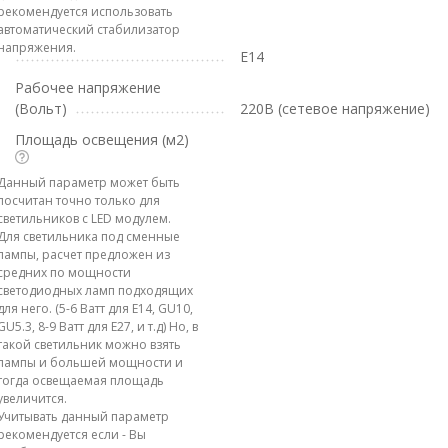
рекомендуется использовать
автоматический стабилизатор
напряжения.
E14
Рабочее напряжение
(Вольт)
220В (сетевое напряжение)
Площадь освещения (м2)
Данный параметр может быть
посчитан точно только для
светильников с LED модулем.
Для светильника под сменные
лампы, расчет предложен из
средних по мощности
светодиодных ламп подходящих
для него. (5-6 Ватт для E14, GU10,
GU5.3, 8-9 Ватт для E27, и т.д) Но, в
такой светильник можно взять
лампы и большей мощности и
тогда освещаемая площадь
увеличится.
Учитывать данный параметр
рекомендуется если - Вы