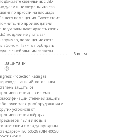
подбираете светильник с LED
модулем и не уверены что его
хватит по яркости на площадь
Вашего помещения. Также стоит
помнить, что производители
иногда завышают яркость своих
LED модулей не учитывая,
например, поглощение света
плафоном. Так что подбирать
лучше с небольшим запасом.
3 кв. м.
Защита IP
Ingress Protection Rating (в
переводе с английского языка —
степень защиты от
проникновения) — система
классификации степеней защиты
оболочки электрооборудования и
других устройств от
проникновения твёрдых
предметов, пыли и воды в
соответствии с международным
стандартом IEC 60529 (DIN 40050,
ГОСТ 14254)