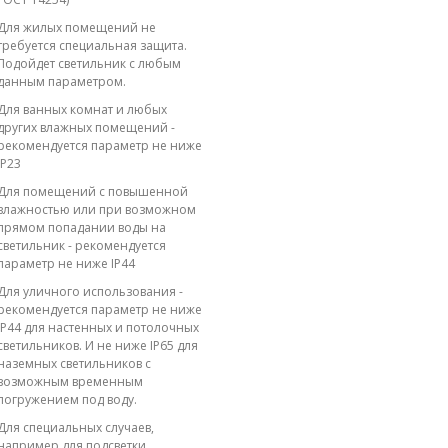
Для жилых помещений не
требуется специальная защита.
Подойдет светильник с любым
данным параметром.
Для ванных комнат и любых
других влажных помещений -
рекомендуется параметр не ниже
IP23
Для помещений с повышенной
влажностью или при возможном
прямом попадании воды на
светильник - рекомендуется
параметр не ниже IP44
Для уличного использования -
рекомендуется параметр не ниже
IP44 для настенных и потолочных
светильников. И не ниже IP65 для
наземных светильников с
возможным временным
погружением под воду.
Для специальных случаев,
например для подсветки