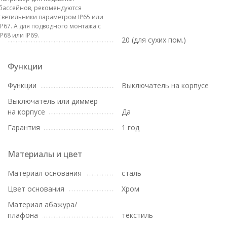
бассейнов, рекомендуются
светильники параметром IP65 или
IP67. А для подводного монтажа с
IP68 или IP69.
20 (для сухих пом.)
Функции
Функции
Выключатель на корпусе
Выключатель или диммер
на корпусе
Да
Гарантия
1 год
Материалы и цвет
Материал основания
сталь
Цвет основания
Хром
Материал абажура/
плафона
текстиль