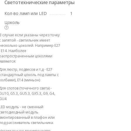
Светотехнические параметры
Кол-во ламп или LED
1
Цоколь
В случае если указаны через точку
с запятой - светильник имеет
несколько цоколей. Например E27
; E14. Наиболее
распространенным цоколями
являются:
Для люстр, подвесов и т.д - E27
(стандартный цоколь под лампы с
колбами), E14 (миньон)
Для спотов (точечного света) -
GU10, G5.3, GU5.3, GX5.3, G9, G4,
GU4
LED модуль - не сменный
светодиодный модуль
вмонтированный в плафон или
под рассеиватель светильника.
Несомненное преимущество