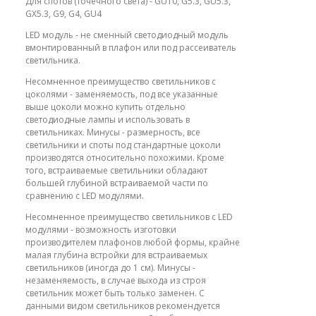
Для спотов (точечного света) - GU10, G5.3, GU5.3,
GX5.3, G9, G4, GU4
LED модуль - не сменный светодиодный модуль
вмонтированный в плафон или под рассеиватель
светильника.
Несомненное преимущество светильников с
цоколями - заменяемость, под все указанные
выше цоколи можно купить отдельно
светодиодные лампы и использовать в
светильниках. Минусы - размерность, все
светильники и споты под стандартные цоколи
производятся относительно похожими. Кроме
того, встраиваемые светильники обладают
большей глубиной встраиваемой части по
сравнению с LED модулями.
Несомненное преимущество светильников с LED
модулями - возможность изготовки
производителем плафонов любой формы, крайне
малая глубина встройки для встраиваемых
светильников (иногда до 1 см). Минусы -
незаменяемость, в случае выхода из строя
светильник может быть только заменен. С
данными видом светильников рекомендуется