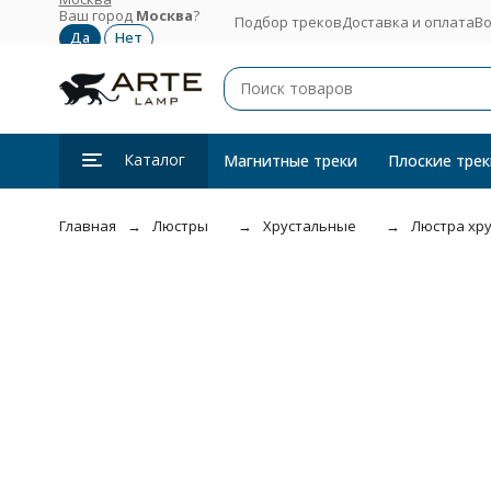
Ваш город
Москва
?
Подбор треков
Доставка и оплата
Во
Каталог
Магнитные треки
Плоские трек
Главная
Люстры
Хрустальные
Люстра хру