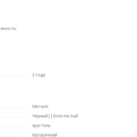
ежность.
3 года
Металл
Чёрный||Золотистый
хрусталь
прозрачный