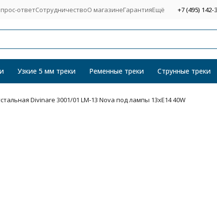
прос-ответ
Сотрудничество
О магазине
Гарантия
Ещё
+7 (495) 142-
и
Узкие 5 мм треки
Ременные треки
Струнные треки
стальная Divinare 3001/01 LM-13 Nova под лампы 13xE14 40W