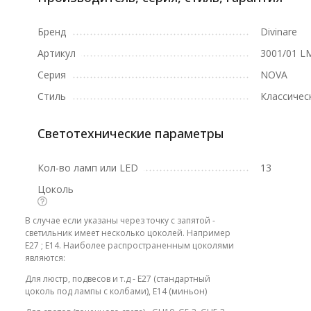
Бренд
Divinare
Артикул
3001/01 L
Серия
NOVA
Стиль
Классичес
Светотехнические параметры
Кол-во ламп или LED
13
Цоколь
В случае если указаны через точку с запятой -
светильник имеет несколько цоколей. Например
E27 ; E14. Наиболее распространенным цоколями
являются:
Для люстр, подвесов и т.д - E27 (стандартный
цоколь под лампы с колбами), E14 (миньон)