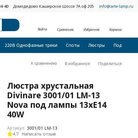
34-40
Домодедово Каширское Шоссе 7А оф 205
info@arte-lamp.ru
Войти
Сравнение
Избранное
Корзина
220В Однофазные треки
Споты
Люстры
Подвесные
К сравнению
В избранное
Поделиться
Люстра хрустальная
Divinare 3001/01 LM-13
Nova под лампы 13xE14
40W
Артикул:
3001/01 LM-13
4.7
Написать отзыв