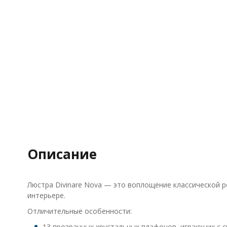
Описание
Люстра Divinare Nova — это воплощение классической р
интерьере.
Отличительные особенности:
13 прозрачных хрустальных плафонов, играющих с с