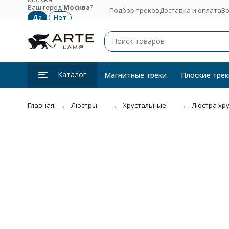
Ваш город
Москва
?
Подбор треков
Доставка и оплата
Во
Каталог
Магнитные треки
Плоские трек
Главная
Люстры
Хрустальные
Люстра хру