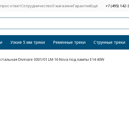
прос-ответ
Сотрудничество
О магазине
Гарантия
Ещё
+7 (495) 142-
и
Узкие 5 мм треки
Ременные треки
Струнные треки
стальная Divinare 3001/01 LM-16 Nova под лампы E14 40W