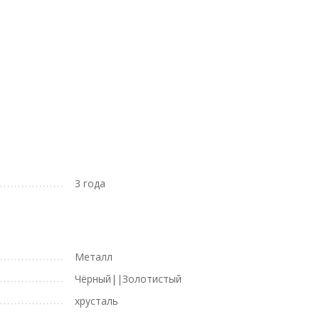
3 года
Металл
Чёрный||Золотистый
хрусталь