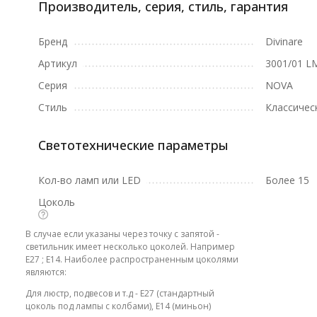
Производитель, серия, стиль, гарантия
Бренд
Divinare
Артикул
3001/01 L
Серия
NOVA
Стиль
Классичес
Светотехнические параметры
Кол-во ламп или LED
Более 15
Цоколь
В случае если указаны через точку с запятой -
светильник имеет несколько цоколей. Например
E27 ; E14. Наиболее распространенным цоколями
являются:
Для люстр, подвесов и т.д - E27 (стандартный
цоколь под лампы с колбами), E14 (миньон)