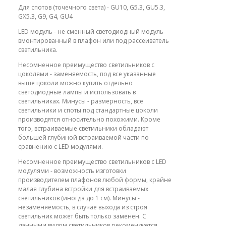
Для спотов (точечного света) - GU10, G5.3, GU5.3,
GX5.3, G9, G4, GU4
LED модуль - не сменный светодиодный модуль
вмонтированный в плафон или под рассеиватель
светильника.
Несомненное преимущество светильников с
цоколями - заменяемость, под все указанные
выше цоколи можно купить отдельно
светодиодные лампы и использовать в
светильниках. Минусы - размерность, все
светильники и споты под стандартные цоколи
производятся относительно похожими. Кроме
того, встраиваемые светильники обладают
большей глубиной встраиваемой части по
сравнению с LED модулями.
Несомненное преимущество светильников с LED
модулями - возможность изготовки
производителем плафонов любой формы, крайне
малая глубина встройки для встраиваемых
светильников (иногда до 1 см). Минусы -
незаменяемость, в случае выхода из строя
светильник может быть только заменен. С
данными видом светильников рекомендуется