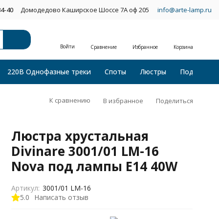
34-40
Домодедово Каширское Шоссе 7А оф 205
info@arte-lamp.ru
Войти
Сравнение
Избранное
Корзина
220В Однофазные треки
Споты
Люстры
Подвесные
К сравнению
В избранное
Поделиться
Люстра хрустальная
Divinare 3001/01 LM-16
Nova под лампы E14 40W
Артикул:
3001/01 LM-16
5.0
Написать отзыв