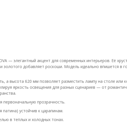
NOVA — элегантный акцент для современных интерьеров. Её хрус
 и золотого добавляет роскоши. Модель идеально впишется в г
ь, а высота 620 мм позволяет разместить лампу на столе или 
улируя яркость освещения для разных сценариев — от романтич
ранства.
яя первоначальную прозрачность.
 патина) устойчив к царапинам.
елью в теплых и холодных тонах.