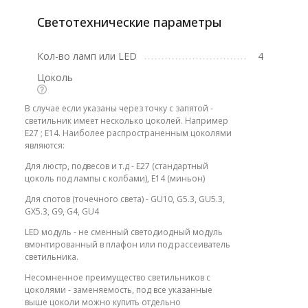
Светотехнические параметры
Кол-во ламп или LED
4
Цоколь
В случае если указаны через точку с запятой -
светильник имеет несколько цоколей. Например
E27 ; E14. Наиболее распространенным цоколями
являются:
Для люстр, подвесов и т.д - E27 (стандартный
цоколь под лампы с колбами), E14 (миньон)
Для спотов (точечного света) - GU10, G5.3, GU5.3,
GX5.3, G9, G4, GU4
LED модуль - не сменный светодиодный модуль
вмонтированный в плафон или под рассеиватель
светильника.
Несомненное преимущество светильников с
цоколями - заменяемость, под все указанные
выше цоколи можно купить отдельно