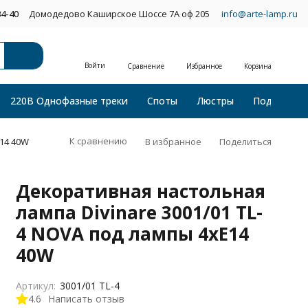
34-40
Домодедово Каширское Шоссе 7А оф 205
info@arte-lamp.ru
Войти
Сравнение
Избранное
Корзина
220В Однофазные треки
Споты
Люстры
Подвесные
К сравнению
В избранное
Поделиться
E14 40W
Декоративная настольная
лампа Divinare 3001/01 TL-
4 NOVA под лампы 4xE14
40W
Артикул:
3001/01 TL-4
4.6
Написать отзыв