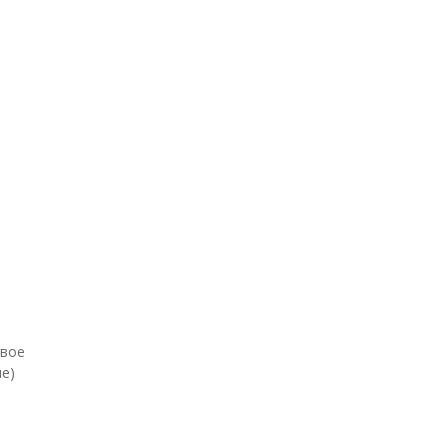
евое
е)