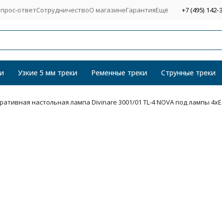
прос-ответ
Сотрудничество
О магазине
Гарантия
Ещё
+7 (495) 142-
и
Узкие 5 мм треки
Ременные треки
Струнные треки
ративная настольная лампа Divinare 3001/01 TL-4 NOVA под лампы 4x