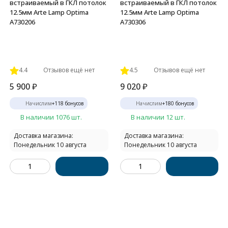
встраиваемый в ГКЛ потолок
встраиваемый в ГКЛ потолок
12.5мм Arte Lamp Optima
12.5мм Arte Lamp Optima
A730206
A730306
4.4
Отзывов ещё нет
4.5
Отзывов ещё нет
5 900
₽
9 020
₽
Начислим
+
118
бонусов
Начислим
+
180
бонусов
В наличии 1076 шт.
В наличии 12 шт.
Доставка магазина:
Доставка магазина:
Понедельник 10 августа
Понедельник 10 августа