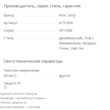
Производитель, серия, стиль, гарантия
Бренд
Arte Lamp
Артикул
A731606
Серия
OPTIMA
Стиль
Дизайнерский, Лофт,
Минимализм, Модерн,
Техно, Хай-тек
Светотехнические параметры
Рабочее напряжение
(Вольт)
другое
Защита IP
Ingress Protection Rating (в
переводе с английского языка —
степень защиты от
проникновения) — система