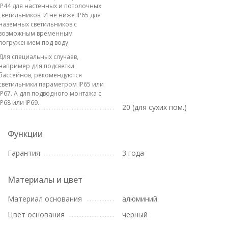
IP44 для настенных и потолочных
светильников. И не ниже IP65 для
наземных светильников с
возможным временным
погружением под воду.
Для специальных случаев,
например для подсветки
бассейнов, рекомендуются
светильники параметром IP65 или
IP67. А для подводного монтажа с
IP68 или IP69.
20 (для сухих пом.)
Функции
Гарантия
3 года
Материалы и цвет
Материал основания
алюминий
Цвет основания
черный