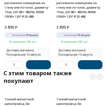
рассеянное освещение на
рассеянное освещение на
стену или потолок, диаметр
стену или потолок, диаметр
15см, LED 8Вт 480Лм 3000K
15см, LED 8Вт 480Лм 4000K
CRI90+ 120° IP20 48В
CRI90+ 120° IP20 48В
3 890
₽
3 890
₽
Начислим
+
78
бонусов
Начислим
+
78
бонусов
В наличии 165 шт.
В наличии 262 шт.
Доставка магазина:
Доставка магазина:
Понедельник 10 августа
Понедельник 10 августа
C этим товаром также
покупают
Тонкий магнитный
Тонкий магнитный
шинопровод 2м
шинопровод 3м