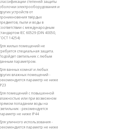
классификации степеней защиты
оболочки электрооборудования и
других устройств от
проникновения твёрдых
предметов, пыли и воды в
соответствии с международным
стандартом IEC 60529 (DIN 40050,
ГОСТ 14254)
Для жилых помещений не
требуется специальная защита.
Подойдет светильник с любым
данным параметром.
Для ванных комнат и любых
других влажных помещений -
рекомендуется параметр не ниже
IP23
Для помещений с повышенной
влажностью или при возможном
прямом попадании воды на
светильник - рекомендуется
параметр не ниже IP44
Для уличного использования -
рекомендуется параметр не ниже