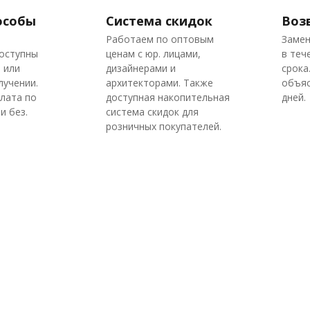
особы
Система скидок
Воз
Работаем по оптовым
Замен
доступны
ценам с юр. лицами,
в теч
 или
дизайнерами и
срока
лучении.
архитекторами. Также
объяс
плата по
доступная накопительная
дней.
и без.
система скидок для
розничных покупателей.