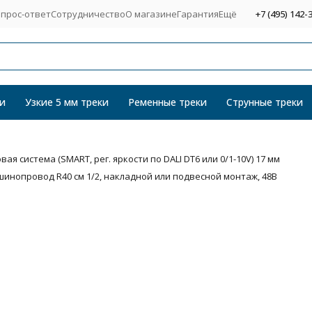
прос-ответ
Сотрудничество
О магазине
Гарантия
Ещё
+7 (495) 142-
и
Узкие 5 мм треки
Ременные треки
Струнные треки
я система (SMART, рег. яркости по DALI DT6 или 0/1-10V) 17 мм
инопровод R40 см 1/2, накладной или подвесной монтаж, 48В