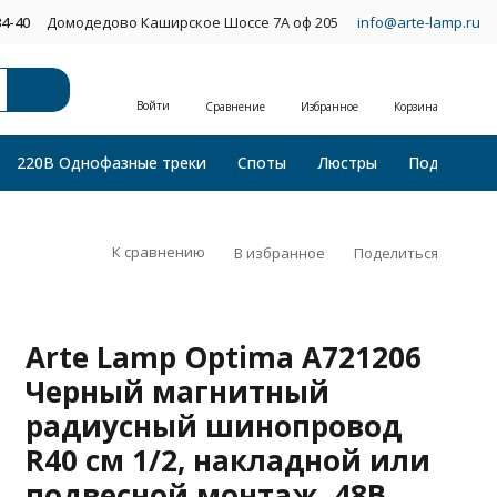
34-40
Домодедово Каширское Шоссе 7А оф 205
info@arte-lamp.ru
Войти
Сравнение
Избранное
Корзина
220В Однофазные треки
Споты
Люстры
Подвесные
К сравнению
В избранное
Поделиться
Arte Lamp Optima A721206
Черный магнитный
радиусный шинопровод
R40 см 1/2, накладной или
подвесной монтаж, 48В