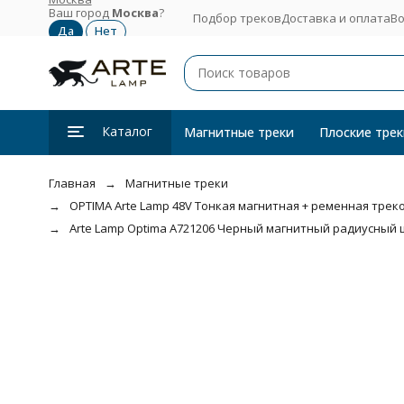
Ваш город
Москва
?
Подбор треков
Доставка и оплата
Во
Каталог
Магнитные треки
Плоские трек
Главная
Магнитные треки
OPTIMA Arte Lamp 48V Тонкая магнитная + ременная трекова
Arte Lamp Optima A721206 Черный магнитный радиусный ш