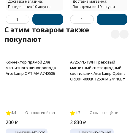
Доставка магазина:
Доставка магазина:
Понедельник 10 августа
Понедельник 10 августа
C этим товаром также
покупают
Коннектор прямой для
A7267PL-1WH Трековый
магнитного шинопровода
магнитный светодиодный
Arte Lamp OPTIMA A740506
светильник Arte Lamp Optima
CRI90+ 4000К 1250Лм 24° 18Вт
4.4
Отзывов ещё нет
4.7
Отзывов ещё нет
200
₽
2 830
₽
Начислим
+
4
бонусов
Начислим
+
57
бонусов