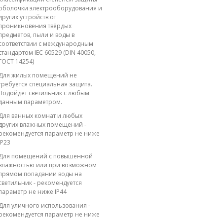
оболочки электрооборудования и
других устройств от
проникновения твёрдых
предметов, пыли и воды в
соответствии с международным
стандартом IEC 60529 (DIN 40050,
ГОСТ 14254)
Для жилых помещений не
требуется специальная защита.
Подойдет светильник с любым
данным параметром.
Для ванных комнат и любых
других влажных помещений -
рекомендуется параметр не ниже
IP23
Для помещений с повышенной
влажностью или при возможном
прямом попадании воды на
светильник - рекомендуется
параметр не ниже IP44
Для уличного использования -
рекомендуется параметр не ниже