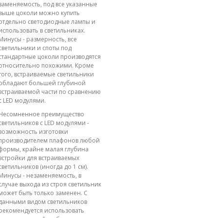
заменяемость, под все указанные
выше цоколи можно купить
отдельно светодиодные лампы и
использовать в светильниках.
Минусы - размерность, все
светильники и споты под
стандартные цоколи производятся
относительно похожими. Кроме
того, встраиваемые светильники
обладают большей глубиной
встраиваемой части по сравнению
с LED модулями.
Несомненное преимущество
светильников с LED модулями -
возможность изготовки
производителем плафонов любой
формы, крайне малая глубина
встройки для встраиваемых
светильников (иногда до 1 см).
Минусы - незаменяемость, в
случае выхода из строя светильник
может быть только заменен. С
данными видом светильников
рекомендуется использовать