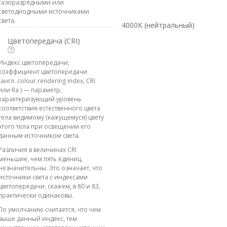
газоразрядными или
светодиодными источниками
света.
4000K (нейтральный)
Цветопередача (CRI)
Индекс цветопередачи,
коэффициент цветопередачи
(англ. colour rendering index, CRI
или Ra ) — параметр,
характеризующий уровень
соответствия естественного цвета
тела видимому (кажущемуся) цвету
этого тела при освещении его
данным источником света.
Различия в величинах CRI
меньшие, чем пять единиц,
незначительны. Это означает, что
источники света с индексами
цветопередачи, скажем, в 80 и 83,
практически одинаковы.
По умолчанию считается, что чем
выше данный индекс, тем