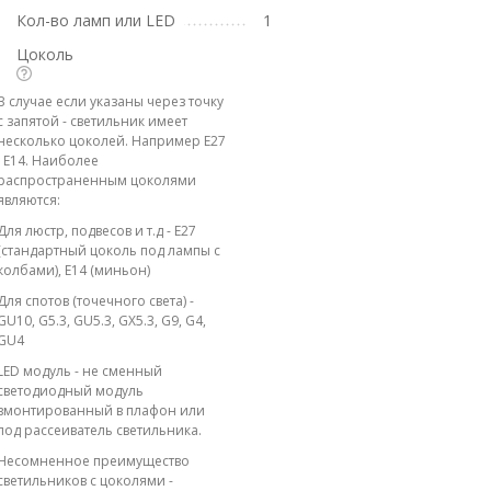
Кол-во ламп или LED
1
Цоколь
В случае если указаны через точку
с запятой - светильник имеет
несколько цоколей. Например E27
; E14. Наиболее
распространенным цоколями
являются:
Для люстр, подвесов и т.д - E27
(стандартный цоколь под лампы с
колбами), E14 (миньон)
Для спотов (точечного света) -
GU10, G5.3, GU5.3, GX5.3, G9, G4,
GU4
LED модуль - не сменный
светодиодный модуль
вмонтированный в плафон или
под рассеиватель светильника.
Несомненное преимущество
светильников с цоколями -