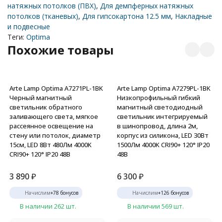
натяжных потолков (ПВХ)
,
Для демпферных натяжных
потолков (тканевых)
,
Для гипсокартона 12.5 мм
,
Накладные
и подвесные
Теги:
Optima
Похожие товары
Arte Lamp Optima A7271PL-1BK
Arte Lamp Optima A7279PL-1BK
Черный магнитный
Низкопрофильный гибкий
светильник обратного
магнитный светодиодный
заливающего света, мягкое
светильник интегрируемый
рассеянное освещение на
в шинопровод, длина 2м,
стену или потолок, диаметр
корпус из силикона, LED 30Вт
15см, LED 8Вт 480Лм 4000K
1500Лм 4000K CRI90+ 120° IP20
CRI90+ 120° IP20 48В
48В
3 890
₽
6 300
₽
Начислим
+
78
бонусов
Начислим
+
126
бонусов
В наличии 262 шт.
В наличии 569 шт.