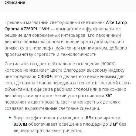
Описание
Трековый магнитный светодиодный светильник
Arte Lamp
Optima A7260PL-1WH
— компактное и функциональное
решение для современных интерьеров. Его лаконичный
дизайн с белым плафоном и черной арматурой идеально
впишется в стили лофт, хай-тек или минимализм, добавив
пространству строгости и технологичности.
Светильник создает нейтральное освещение (4000К),
которое не искажает цвета благодаря высокому индексу
цветопередачи
CRI90+
. Это делает его незаменимым для
зон, где важна точная передача оттенков: в гостиной с арт-
объектами, в офисе за рабочим столом или в прихожей с
дизайнерским декором. Узкий угол рассеивания
36°
позволяет акцентировать свет на конкретных деталях,
создавая выразительные световые сценарии.
Энергоэффективность: мощность
8Вт
при яркости
830Лм
обеспечивает освещение площади до
3 м²
без
лишних затрат на электричество.