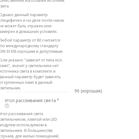
качественнее изготовлен источник
света.
Однако данный параметр
специфичен и на деле почти никак
не может быть отражен или
замерен в домашних условиях.
Любой параметр от 80 считается
(по международному стандарту
DIN 6169) хорошим и допустимым.
Если указано "зависит от типа исп.
ламп", значит у светильника нет
источника света в комплекте и
данный параметр будет зависеть
от купленных ламп в данный
светильник.
90 (хорошая)
Угол рассеивания света °
Угол рассеивания света
светильником, лампой или LED
модулем используемом в
светильнике. В большинстве
случаев, для жилых помещений,