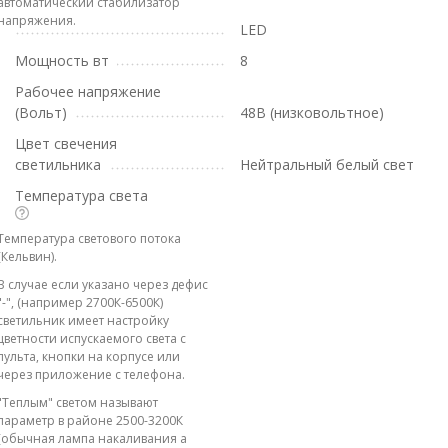
автоматический стабилизатор
напряжения.
LED
Мощность вт
8
Рабочее напряжение
(Вольт)
48В (низковольтное)
Цвет свечения
светильника
Нейтральный белый свет
Температура света
Температура светового потока
(Кельвин).
В случае если указано через дефис
"-", (например 2700К-6500К)
светильник имеет настройку
цветности испускаемого света с
пульта, кнопки на корпусе или
через приложение с телефона.
"Теплым" светом называют
параметр в районе 2500-3200К
(обычная лампа накаливания а