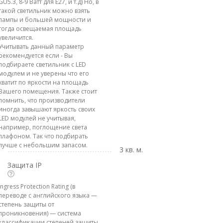
GU5.3, 8-9 Ватт для E27, и т.д) Но, в
такой светильник можно взять
лампы и большей мощности и
тогда освещаемая площадь
увеличится.
Учитывать данный параметр
рекомендуется если - Вы
подбираете светильник с LED
модулем и не уверены что его
хватит по яркости на площадь
Вашего помещения. Также стоит
помнить, что производители
иногда завышают яркость своих
LED модулей не учитывая,
например, поглощение света
плафоном. Так что подбирать
лучше с небольшим запасом.
3 кв. м.
Защита IP
Ingress Protection Rating (в
переводе с английского языка —
степень защиты от
проникновения) — система
классификации степеней защиты