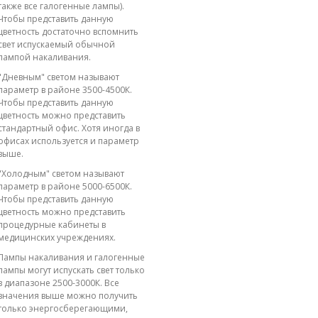
также все галогенные лампы).
Чтобы представить данную
цветность достаточно вспомнить
свет испускаемый обычной
лампой накаливания.
"Дневным" светом называют
параметр в районе 3500-4500К.
Чтобы представить данную
цветность можно представить
стандартный офис. Хотя иногда в
офисах используется и параметр
выше.
"Холодным" светом называют
параметр в районе 5000-6500К.
Чтобы представить данную
цветность можно представить
процедурные кабинеты в
медицинских учреждениях.
Лампы накаливания и галогенные
лампы могут испускать свет только
в диапазоне 2500-3000К. Все
значения выше можно получить
только энергосберегающими,