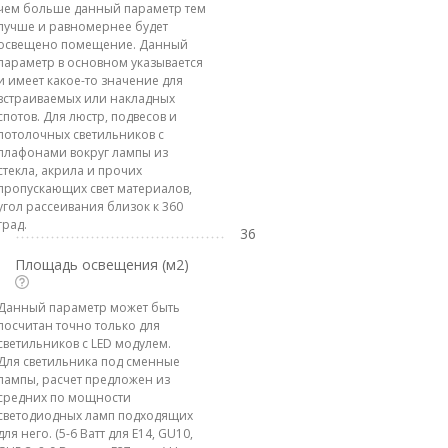
чем больше данный параметр тем
лучше и равномернее будет
освещено помещение. Данный
параметр в основном указывается
и имеет какое-то значение для
встраиваемых или накладных
спотов. Для люстр, подвесов и
потолочных светильников с
плафонами вокруг лампы из
стекла, акрила и прочих
пропускающих свет материалов,
угол рассеивания близок к 360
град.
36
Площадь освещения (м2)
Данный параметр может быть
посчитан точно только для
светильников с LED модулем.
Для светильника под сменные
лампы, расчет предложен из
средних по мощности
светодиодных ламп подходящих
для него. (5-6 Ватт для E14, GU10,