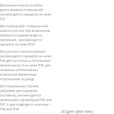
Для ванных комнат и любых
других влажных помещений -
рекомендуется параметр не ниже
IP23
Для помещений с повышенной
влажностью или при возможном
прямом попадании воды на
светильник - рекомендуется
параметр не ниже IP44
Для уличного использования -
рекомендуется параметр не ниже
IP44 для настенных и потолочных
светильников. И не ниже IP65 для
наземных светильников с
возможным временным
погружением под воду.
Для специальных случаев,
например для подсветки
бассейнов, рекомендуются
светильники параметром IP65 или
IP67. А для подводного монтажа с
IP68 или IP69.
20 (для сухих пом.)