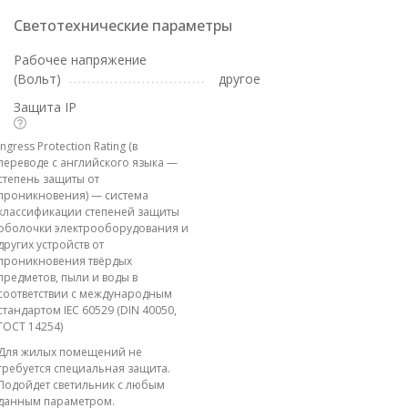
Светотехнические параметры
Рабочее напряжение
(Вольт)
другое
Защита IP
Ingress Protection Rating (в
переводе с английского языка —
степень защиты от
проникновения) — система
классификации степеней защиты
оболочки электрооборудования и
других устройств от
проникновения твёрдых
предметов, пыли и воды в
соответствии с международным
стандартом IEC 60529 (DIN 40050,
ГОСТ 14254)
Для жилых помещений не
требуется специальная защита.
Подойдет светильник с любым
данным параметром.