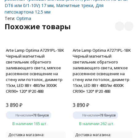
DT6 или 0/1-10V) 17 мм
,
Магнитные треки
,
Для
гипсокартона 12.5 мм
Теги:
Optima
Похожие товары
Arte Lamp Optima A7291PL-1BK
Arte Lamp Optima A7271PL-1BK
Черный магнитный
Черный магнитный
светильник обратного
светильник обратного
заливающего света, мягкое
заливающего света, мягкое
рассеянное освещение на
рассеянное освещение на
стену или потолок, диаметр
стену или потолок, диаметр
15см, LED 8Вт 480Лм 3000K
15см, LED 8Вт 480Лм 4000K
CRI90+ 120° IP20 48В
CRI90+ 120° IP20 48В
3 890
₽
3 890
₽
Начислим
+
78
бонусов
Начислим
+
78
бонусов
В наличии 165 шт.
В наличии 262 шт.
Доставка магазина:
Доставка магазина: