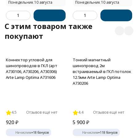
Понедельник 10 августа
Понедельник 10 августа
C этим товаром также
покупают
Коннектор угловой для
Тонкий магнитный
шинопроводов в ГКЛ (арт
шинопровод 2м
A730106, A730206, A730306)
встраиваемый в ГКЛ потолок
Arte Lamp Optima A731606
12.5мм Arte Lamp Optima
A730206
4.5
Отзывов ещё нет
4.4
Отзывов ещё нет
920
₽
5 900
₽
Начислим
+
18
бонусов
Начислим
+
118
бонусов