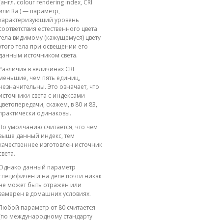
(англ. colour rendering index, CRI
или Ra ) — параметр,
характеризующий уровень
соответствия естественного цвета
тела видимому (кажущемуся) цвету
этого тела при освещении его
данным источником света.
Различия в величинах CRI
меньшие, чем пять единиц,
незначительны. Это означает, что
источники света с индексами
цветопередачи, скажем, в 80 и 83,
практически одинаковы.
По умолчанию считается, что чем
выше данный индекс, тем
качественнее изготовлен источник
света.
Однако данный параметр
специфичен и на деле почти никак
не может быть отражен или
замерен в домашних условиях.
Любой параметр от 80 считается
(по международному стандарту