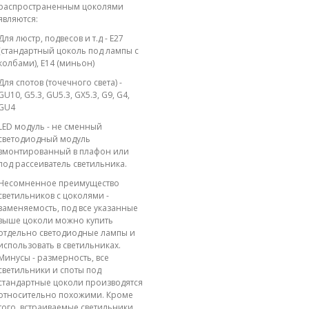
распространенным цоколями
являются:
Для люстр, подвесов и т.д - E27
(стандартный цоколь под лампы с
колбами), E14 (миньон)
Для спотов (точечного света) -
GU10, G5.3, GU5.3, GX5.3, G9, G4,
GU4
LED модуль - не сменный
светодиодный модуль
вмонтированный в плафон или
под рассеиватель светильника.
Несомненное преимущество
светильников с цоколями -
заменяемость, под все указанные
выше цоколи можно купить
отдельно светодиодные лампы и
использовать в светильниках.
Минусы - размерность, все
светильники и споты под
стандартные цоколи производятся
относительно похожими. Кроме
того, встраиваемые светильники