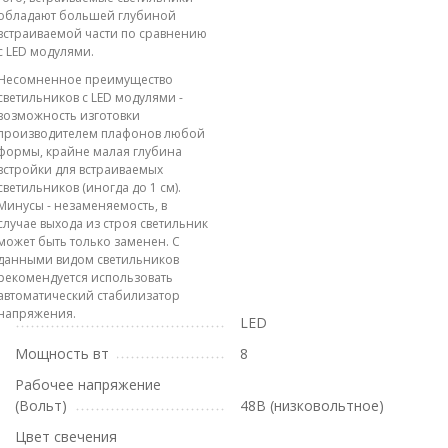
обладают большей глубиной
встраиваемой части по сравнению
с LED модулями.
Несомненное преимущество
светильников с LED модулями -
возможность изготовки
производителем плафонов любой
формы, крайне малая глубина
встройки для встраиваемых
светильников (иногда до 1 см).
Минусы - незаменяемость, в
случае выхода из строя светильник
может быть только заменен. С
данными видом светильников
рекомендуется использовать
автоматический стабилизатор
напряжения.
LED
Мощность вт
8
Рабочее напряжение
(Вольт)
48В (низковольтное)
Цвет свечения