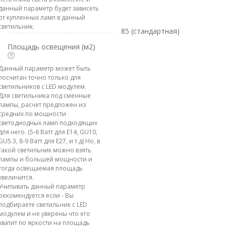
данный параметр будет зависеть
от купленных ламп в данный
светильник.
85 (стандартная)
Площадь освещения (м2)
Данный параметр может быть
посчитан точно только для
светильников с LED модулем.
Для светильника под сменные
лампы, расчет предложен из
средних по мощности
светодиодных ламп подходящих
для него. (5-6 Ватт для E14, GU10,
GU5.3, 8-9 Ватт для E27, и т.д) Но, в
такой светильник можно взять
лампы и большей мощности и
тогда освещаемая площадь
увеличится.
Учитывать данный параметр
рекомендуется если - Вы
подбираете светильник с LED
модулем и не уверены что его
хватит по яркости на площадь