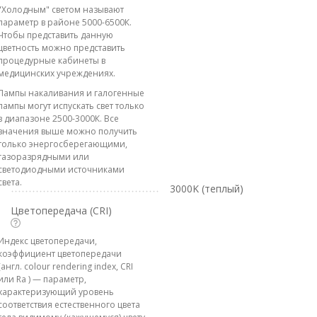
"Холодным" светом называют
параметр в районе 5000-6500К.
Чтобы представить данную
цветность можно представить
процедурные кабинеты в
медицинских учреждениях.
Лампы накаливания и галогенные
лампы могут испускать свет только
в диапазоне 2500-3000К. Все
значения выше можно получить
только энергосберегающими,
газоразрядными или
светодиодными источниками
света.
3000K (теплый)
Цветопередача (CRI)
Индекс цветопередачи,
коэффициент цветопередачи
(англ. colour rendering index, CRI
или Ra ) — параметр,
характеризующий уровень
соответствия естественного цвета