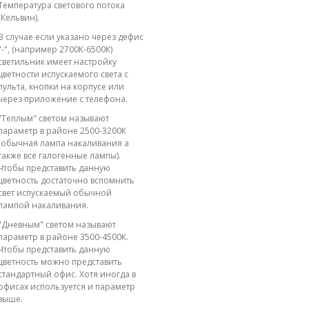
Температура светового потока
(Кельвин).
В случае если указано через дефис
"-", (например 2700К-6500К)
светильник имеет настройку
цветности испускаемого света с
пульта, кнопки на корпусе или
через приложение с телефона.
"Теплым" светом называют
параметр в районе 2500-3200К
(обычная лампа накаливания а
также все галогенные лампы).
Чтобы представить данную
цветность достаточно вспомнить
свет испускаемый обычной
лампой накаливания.
"Дневным" светом называют
параметр в районе 3500-4500К.
Чтобы представить данную
цветность можно представить
стандартный офис. Хотя иногда в
офисах используется и параметр
выше.