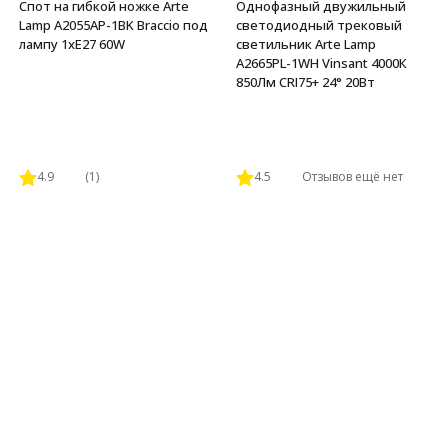
Спот на гибкой ножке Arte
Однофазный двужильный
Lamp A2055AP-1BK Braccio под
светодиодный трековый
лампу 1xE27 60W
светильник Arte Lamp
A2665PL-1WH Vinsant 4000К
850Лм CRI75+ 24° 20Вт
4.9
(1)
4.5
Отзывов ещё нет