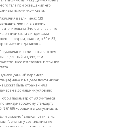
тела видимому (кажущемуся) цвету
этого тела при освещении его
данным источником света.
Различия в величинах CRI
меньшие, чем пять единиц,
незначительны. Это означает, что
источники света с индексами
цветопередачи, скажем, в 80 и 83,
практически одинаковы.
По умолчанию считается, что чем
выше данный индекс, тем
качественнее изготовлен источник
света.
Однако данный параметр
специфичен и на деле почти никак
не может быть отражен или
замерен в домашних условиях.
Любой параметр от 80 считается
(по международному стандарту
DIN 6169) хорошим и допустимым.
Если указано "зависит от типа исп.
ламп", значит у светильника нет
источника света в комплекте и