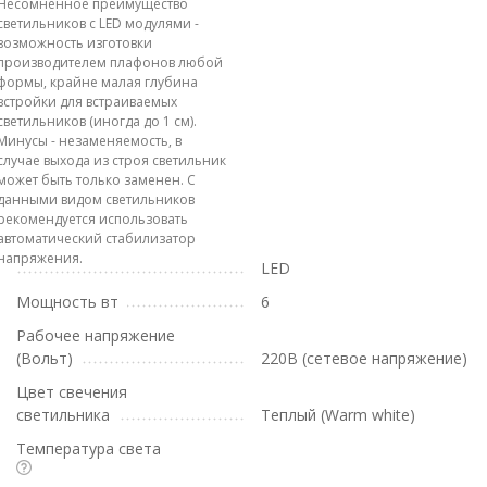
Несомненное преимущество
светильников с LED модулями -
возможность изготовки
производителем плафонов любой
формы, крайне малая глубина
встройки для встраиваемых
светильников (иногда до 1 см).
Минусы - незаменяемость, в
случае выхода из строя светильник
может быть только заменен. С
данными видом светильников
рекомендуется использовать
автоматический стабилизатор
напряжения.
LED
Мощность вт
6
Рабочее напряжение
(Вольт)
220В (сетевое напряжение)
Цвет свечения
светильника
Теплый (Warm white)
Температура света