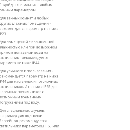
Подойдет светильник с любым
данным параметром.
Для ванных комнат и любых
других влажных помещений -
рекомендуется параметр не ниже
IP23
Для помещений с повышенной
влажностью или при возможном
прямом попадании воды на
светильник - рекомендуется
параметр не ниже IP44
Для уличного использования -
рекомендуется параметр не ниже
IP44 для настенных и потолочных
светильников. И не ниже IP65 для
наземных светильников с
возможным временным
погружением под воду.
Для специальных случаев,
например для подсветки
бассейнов, рекомендуются
светильники параметром IP65 или