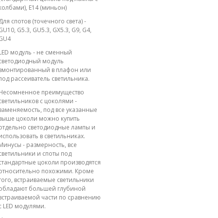
колбами), E14 (миньон)
Для спотов (точечного света) -
GU10, G5.3, GU5.3, GX5.3, G9, G4,
GU4
LED модуль - не сменный
светодиодный модуль
вмонтированный в плафон или
под рассеиватель светильника.
Несомненное преимущество
светильников с цоколями -
заменяемость, под все указанные
выше цоколи можно купить
отдельно светодиодные лампы и
использовать в светильниках.
Минусы - размерность, все
светильники и споты под
стандартные цоколи производятся
относительно похожими. Кроме
того, встраиваемые светильники
обладают большей глубиной
встраиваемой части по сравнению
с LED модулями.