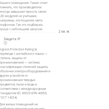
Вашего помещения. Также стоит
помнить, что производители
иногда завышают яркость своих
LED модулей не учитывая,
например, поглощение света
плафоном. Так что подбирать
лучше с небольшим запасом.
2 кв. м.
Защита IP
Ingress Protection Rating (в
переводе с английского языка —
степень защиты от
проникновения) — система
классификации степеней защиты
оболочки электрооборудования и
других устройств от
проникновения твёрдых
предметов, пыли и воды в
соответствии с международным
стандартом IEC 60529 (DIN 40050,
ГОСТ 14254)
Для жилых помещений не
требуется специальная защита.