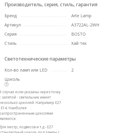
Производитель, серия, стиль, гарантия
Бренд
Arte Lamp
Артикул
A3722AL-2WH
Серия
BOSTO
Стиль
Хай-тек
Светотехнические параметры
Кол-во ламп или LED
2
Цоколь
В случае если указаны через точку
с запятой - светильник имеет
несколько цоколей. Например E27
; E14. Наиболее
распространенным цоколями
являются:
Для люстр, подвесов и т.д - E27
(стандартный цоколь под лампы с