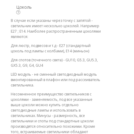
Цоколь
В случае если указаны через точку с запятой -
светильник имеет несколько цоколей. Например
E27 ; E14. Наиболее распространенным цоколями
являются:
Для люстр, подвесов и т.д - E27 (стандартный
цоколь под лампы с колбами), E14 (миньон)
Для спотов (точечного света) - GU10, G5.3, GU5.3,
GX5.3, G9, G4, GU4
LED модуль - не сменный светодиодный модуль
вмонтированный в плафон или под рассеиватель
светильника.
Несомненное преимущество светильников с
цоколями - заменяемость, под все указанные
выше цоколи можно купить отдельно
светодиодные лампы и использовать в
светильниках. Минусы - размерность, все
светильники и споты под стандартные цоколи
производятся относительно похожими. Кроме
того, встраиваемые светильники обладают