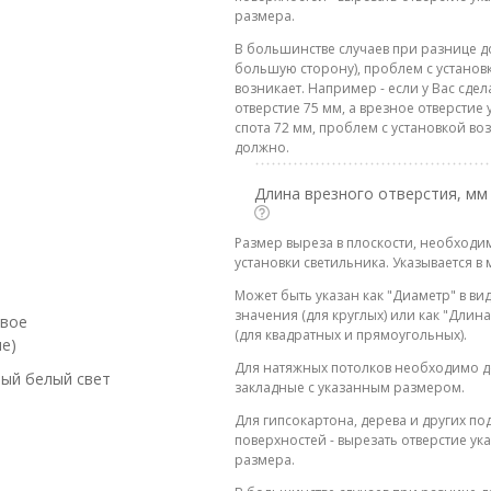
размера.
В большинстве случаев при разнице до
большую сторону), проблем с установ
возникает. Например - если у Вас сде
отверстие 75 мм, а врезное отверстие 
спота 72 мм, проблем с установкой во
должно.
Длина врезного отверстия, мм
Размер выреза в плоскости, необходи
установки светильника. Указывается в 
Может быть указан как "Диаметр" в ви
значения (для круглых) или как "Дли
евое
(для квадратных и прямоугольных).
е)
Для натяжных потолков необходимо д
ый белый свет
закладные с указанным размером.
Для гипсокартона, дерева и других п
поверхностей - вырезать отверстие ук
размера.