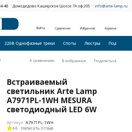
34-40
Домодедово Каширское Шоссе 7А оф 205
info@arte-lamp.ru
Войти
Сравнение
Избранное
Корзина
220В Однофазные треки
Споты
Люстры
Подвесные
К сравнению
В избранное
Поделиться
W
Встраиваемый
светильник Arte Lamp
A7971PL-1WH MESURA
светодиодный LED 6W
Артикул:
A7971PL-1WH
4.6
Написать отзыв