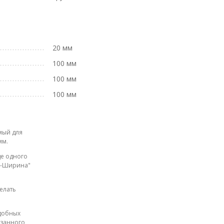
20 мм
100 мм
100 мм
100 мм
мый для
мм.
де одного
на-Ширина"
елать
одобных
азанного