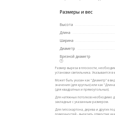
Размеры и вес
Высота
Длина
Ширина
Диаметр
Врезной диаметр
Размер выреза в плоскости, необходи
установки светильника. Указывается в 
Может быть указан как "Диаметр" в ви
значения (для круглых) или как "Дли
(для квадратных и прямоугольных).
Для натяжных потолков необходимо д
закладные с указанным размером.
Для гипсокартона, дерева и других п
поверхностей - вырезать отверстие ук