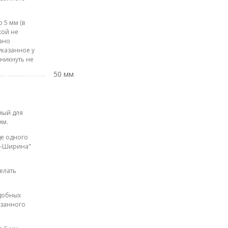
 5 мм (в
кой не
лано
указанное у
зникнуть не
50 мм
мый для
мм.
де одного
на-Ширина"
елать
одобных
азанного