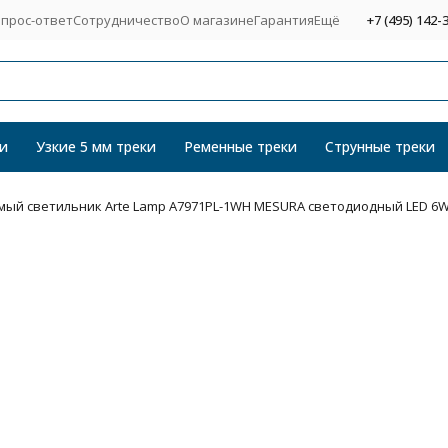
прос-ответ
Сотрудничество
О магазине
Гарантия
Ещё
+7 (495) 142-
и
Узкие 5 мм треки
Ременные треки
Струнные треки
ый светильник Arte Lamp A7971PL-1WH MESURA светодиодный LED 6