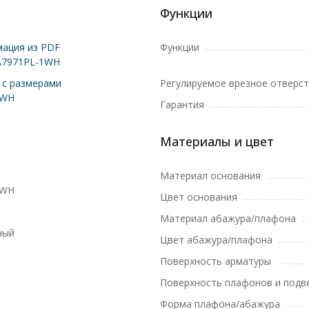
Функции
ация из PDF
Функции
A7971PL-1WH
с размерами
Регулируемое врезное отверс
1WH
Гарантия
Материалы и цвет
Материал основания
1WH
Цвет основания
Материал абажура/плафона
ный
Цвет абажура/плафона
Поверхность арматуры
Поверхность плафонов и подв
Форма плафона/абажура