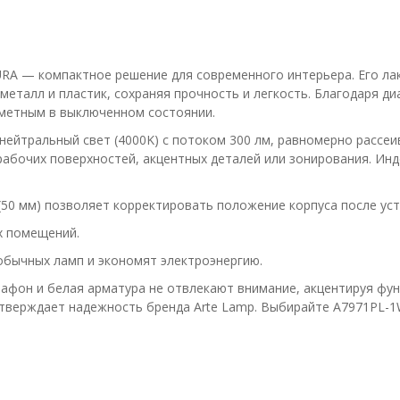
A — компактное решение для современного интерьера. Его лак
металл и пластик, сохраняя прочность и легкость. Благодаря ди
аметным в выключенном состоянии.
йтральный свет (4000K) с потоком 300 лм, равномерно рассеив
рабочих поверхностей, акцентных деталей или зонирования. Инд
50 мм) позволяет корректировать положение корпуса после уст
х помещений.
бычных ламп и экономят электроэнергию.
он и белая арматура не отвлекают внимание, акцентируя функ
дтверждает надежность бренда Arte Lamp. Выбирайте A7971PL-1