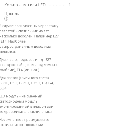
Кол-во ламп или LED
1
Цоколь
В случае если указаны через точку
с запятой - светильник имеет
несколько цоколей. Например E27
; E14. Наиболее
распространенным цоколями
являются:
Для люстр, подвесов и т.д - E27
(стандартный цоколь под лампы с
колбами), E14 (миньон)
Для спотов (точечного света) -
GU10, G5.3, GU5.3, GX5.3, G9, G4,
GU4
LED модуль - не сменный
светодиодный модуль
вмонтированный в плафон или
под рассеиватель светильника.
Несомненное преимущество
светильников с цоколями -