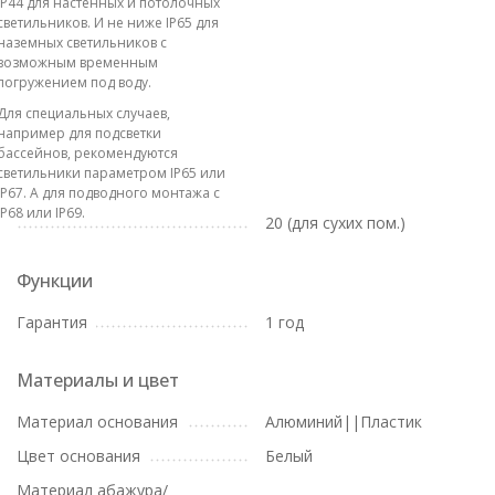
IP44 для настенных и потолочных
светильников. И не ниже IP65 для
наземных светильников с
возможным временным
погружением под воду.
Для специальных случаев,
например для подсветки
бассейнов, рекомендуются
светильники параметром IP65 или
IP67. А для подводного монтажа с
IP68 или IP69.
20 (для сухих пом.)
Функции
Гарантия
1 год
Материалы и цвет
Материал основания
Алюминий||Пластик
Цвет основания
Белый
Материал абажура/