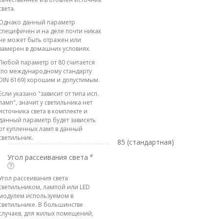
света.
Однако данный параметр
специфичен и на деле почти никак
не может быть отражен или
замерен в домашних условиях.
Любой параметр от 80 считается
(по международному стандарту
DIN 6169) хорошим и допустимым.
Если указано "зависит от типа исп.
ламп", значит у светильника нет
источника света в комплекте и
данный параметр будет зависеть
от купленных ламп в данный
светильник.
85 (стандартная)
Угол рассеивания света °
Угол рассеивания света
светильником, лампой или LED
модулем используемом в
светильнике. В большинстве
случаев, для жилых помещений,