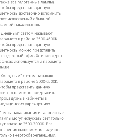
также все галогенные лампы).
Чтобы представить данную
цветность достаточно вспомнить
свет испускаемый обычной
лампой накаливания.
"Дневным" светом называют
параметр в районе 3500-4500К.
Чтобы представить данную
цветность можно представить
стандартный офис. Хотя иногда в
офисах используется и параметр
выше.
"Холодным" светом называют
параметр в районе 5000-6500К.
Чтобы представить данную
цветность можно представить
процедурные кабинеты в
медицинских учреждениях.
Лампы накаливания и галогенные
лампы могут испускать свет только
в диапазоне 2500-3000К. Все
значения выше можно получить
только энергосберегающими,