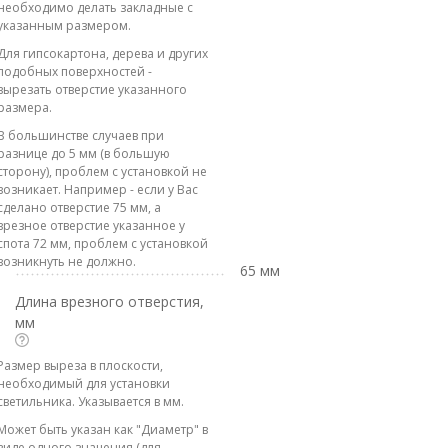
необходимо делать закладные с
указанным размером.
Для гипсокартона, дерева и других
подобных поверхностей -
вырезать отверстие указанного
размера.
В большинстве случаев при
разнице до 5 мм (в большую
сторону), проблем с установкой не
возникает. Например - если у Вас
сделано отверстие 75 мм, а
врезное отверстие указанное у
спота 72 мм, проблем с установкой
возникнуть не должно.
65 мм
Длина врезного отверстия,
мм
Размер выреза в плоскости,
необходимый для установки
светильника. Указывается в мм.
Может быть указан как "Диаметр" в
виде одного значения (для