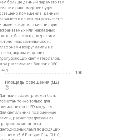
чем больше данный параметр тем
лучше и равномернее будет
освещено помещение. Данный
параметр в основном указывается
и имеет какое-то значение для
встраиваемых или накладных
спотов. Для люстр, подвесов и
потолочных светильников с
плафонами вокруг лампы из
стекла, акрила и прочих
пропускающих свет материалов,
угол рассеивания близок к 360
град.
100
Площадь освещения (м2)
Данный параметр может быть
посчитан точно только для
светильников с LED модулем.
Для светильника под сменные
лампы, расчет предложен из
средних по мощности
светодиодных ламп подходящих
для него. (5-6 Ватт для E14, GU10,