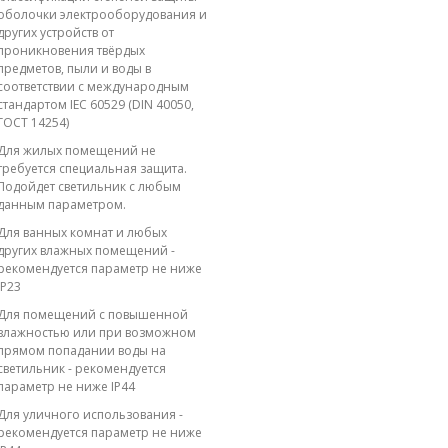
оболочки электрооборудования и
других устройств от
проникновения твёрдых
предметов, пыли и воды в
соответствии с международным
стандартом IEC 60529 (DIN 40050,
ГОСТ 14254)
Для жилых помещений не
требуется специальная защита.
Подойдет светильник с любым
данным параметром.
Для ванных комнат и любых
других влажных помещений -
рекомендуется параметр не ниже
IP23
Для помещений с повышенной
влажностью или при возможном
прямом попадании воды на
светильник - рекомендуется
параметр не ниже IP44
Для уличного использования -
рекомендуется параметр не ниже