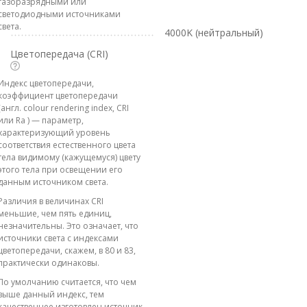
газоразрядными или
светодиодными источниками
света.
4000K (нейтральный)
Цветопередача (CRI)
Индекс цветопередачи,
коэффициент цветопередачи
(англ. colour rendering index, CRI
или Ra ) — параметр,
характеризующий уровень
соответствия естественного цвета
тела видимому (кажущемуся) цвету
этого тела при освещении его
данным источником света.
Различия в величинах CRI
меньшие, чем пять единиц,
незначительны. Это означает, что
источники света с индексами
цветопередачи, скажем, в 80 и 83,
практически одинаковы.
По умолчанию считается, что чем
выше данный индекс, тем
качественнее изготовлен источник