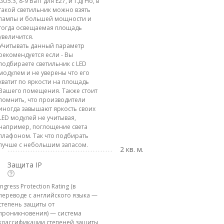
GU5.3, 8-9 Ватт для E27, и т.д) Но, в
такой светильник можно взять
лампы и большей мощности и
тогда освещаемая площадь
увеличится.
Учитывать данный параметр
рекомендуется если - Вы
подбираете светильник с LED
модулем и не уверены что его
хватит по яркости на площадь
Вашего помещения. Также стоит
помнить, что производители
иногда завышают яркость своих
LED модулей не учитывая,
например, поглощение света
плафоном. Так что подбирать
лучше с небольшим запасом.
2 кв. м.
Защита IP
Ingress Protection Rating (в
переводе с английского языка —
степень защиты от
проникновения) — система
классификации степеней защиты