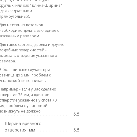
круглых) или как "Длина-Ширина"
(для квадратных и
прямоугольных).
Для натяжных потолков
необходимо делать закладные с
указанным размером.
Для гипсокартона, дерева и других
подобных поверхностей -
вырезать отверстие указанного
размера.
В большинстве случаев при
разнице до 5 мм, проблем с
установкой не возникает.
Например - если у Вас сделано
отверстие 75 мм, а врезное
отверстие указанное у спота 70
мм, проблем с установкой
возникнуть не должно.
6,5
Ширина врезного
отверстия, мм
6,5