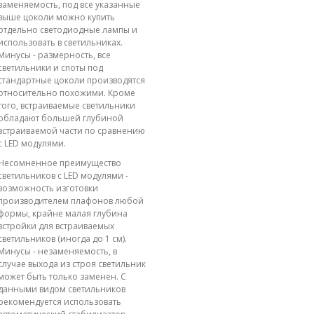
заменяемость, под все указанные
выше цоколи можно купить
отдельно светодиодные лампы и
использовать в светильниках.
Минусы - размерность, все
светильники и споты под
стандартные цоколи производятся
относительно похожими. Кроме
того, встраиваемые светильники
обладают большей глубиной
встраиваемой части по сравнению
с LED модулями.
Несомненное преимущество
светильников с LED модулями -
возможность изготовки
производителем плафонов любой
формы, крайне малая глубина
встройки для встраиваемых
светильников (иногда до 1 см).
Минусы - незаменяемость, в
случае выхода из строя светильник
может быть только заменен. С
данными видом светильников
рекомендуется использовать