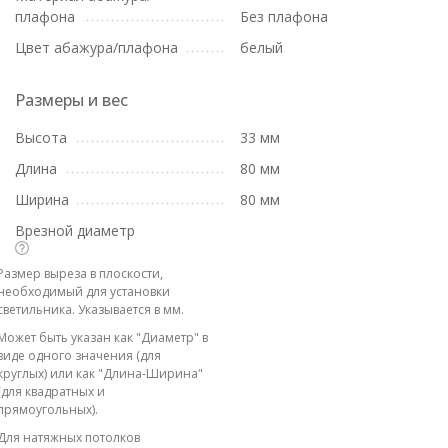
плафона
Без плафона
Цвет абажура/плафона
белый
Размеры и вес
Высота
33 мм
Длина
80 мм
Ширина
80 мм
Врезной диаметр
Размер выреза в плоскости,
необходимый для установки
светильника. Указывается в мм.
Может быть указан как "Диаметр" в
виде одного значения (для
круглых) или как "Длина-Ширина"
(для квадратных и
прямоугольных).
Для натяжных потолков