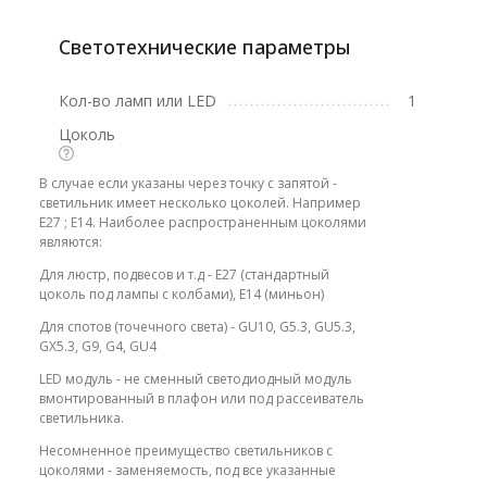
Светотехнические параметры
Кол-во ламп или LED
1
Цоколь
В случае если указаны через точку с запятой -
светильник имеет несколько цоколей. Например
E27 ; E14. Наиболее распространенным цоколями
являются:
Для люстр, подвесов и т.д - E27 (стандартный
цоколь под лампы с колбами), E14 (миньон)
Для спотов (точечного света) - GU10, G5.3, GU5.3,
GX5.3, G9, G4, GU4
LED модуль - не сменный светодиодный модуль
вмонтированный в плафон или под рассеиватель
светильника.
Несомненное преимущество светильников с
цоколями - заменяемость, под все указанные