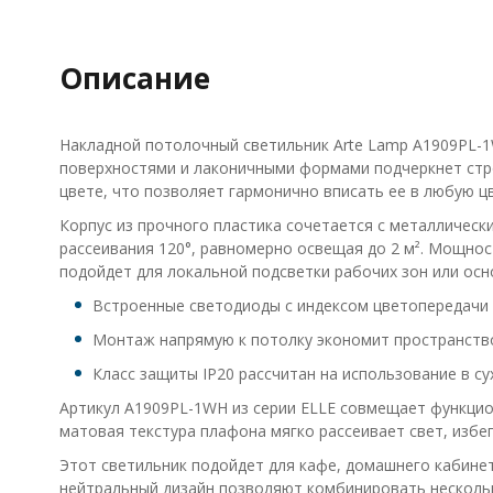
Описание
Накладной потолочный светильник Arte Lamp A1909PL-1
поверхностями и лаконичными формами подчеркнет стро
цвете, что позволяет гармонично вписать ее в любую 
Корпус из прочного пластика сочетается с металлическ
рассеивания 120°, равномерно освещая до 2 м². Мощно
подойдет для локальной подсветки рабочих зон или ос
Встроенные светодиоды с индексом цветопередачи C
Монтаж напрямую к потолку экономит пространство
Класс защиты IP20 рассчитан на использование в су
Артикул A1909PL-1WH из серии ELLE совмещает функцио
матовая текстура плафона мягко рассеивает свет, избег
Этот светильник подойдет для кафе, домашнего кабинет
нейтральный дизайн позволяют комбинировать нескольк