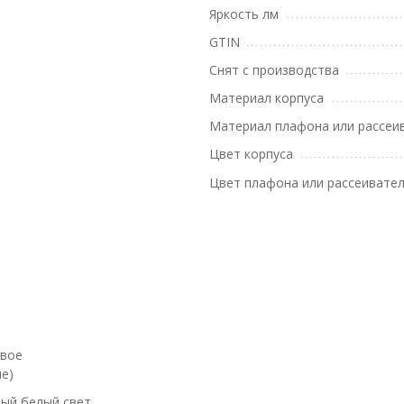
Яркость лм
GTIN
Снят с производства
Материал корпуса
Материал плафона или рассеи
Цвет корпуса
Цвет плафона или рассеивате
евое
е)
ый белый свет