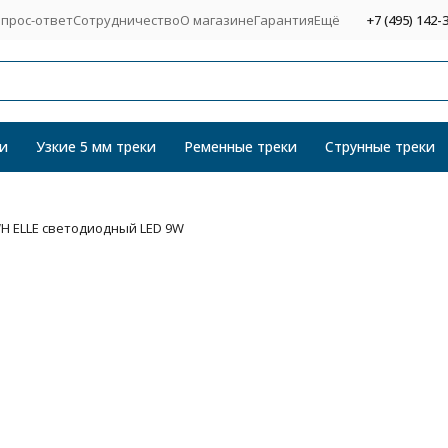
прос-ответ
Сотрудничество
О магазине
Гарантия
Ещё
+7 (495) 142-
и
Узкие 5 мм треки
Ременные треки
Струнные треки
H ELLE светодиодный LED 9W