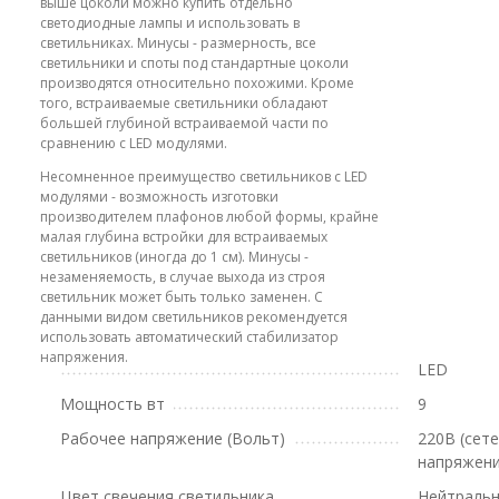
выше цоколи можно купить отдельно
светодиодные лампы и использовать в
светильниках. Минусы - размерность, все
светильники и споты под стандартные цоколи
производятся относительно похожими. Кроме
того, встраиваемые светильники обладают
большей глубиной встраиваемой части по
сравнению с LED модулями.
Несомненное преимущество светильников с LED
модулями - возможность изготовки
производителем плафонов любой формы, крайне
малая глубина встройки для встраиваемых
светильников (иногда до 1 см). Минусы -
незаменяемость, в случае выхода из строя
светильник может быть только заменен. С
данными видом светильников рекомендуется
использовать автоматический стабилизатор
напряжения.
LED
Мощность вт
9
Рабочее напряжение (Вольт)
220В (сет
напряжени
Цвет свечения светильника
Нейтральн