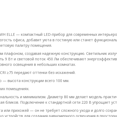
WH ELLE — компактный LED-прибор для современных интерьеров
гость офиса, добавит уюта в гостиную или станет функционал
цветовую палитру помещения.
им плафоном, создавая надежную конструкцию. Светильник излуч
сть 9 Вт и световой поток 450 Лм обеспечивают энергоэффектив
новного освещения в небольших комнатах.
RI ≥75 передают оттенки без искажений.
 — высота конструкции всего 100 мм.
хих помещениях.
нальность и минимализм. Диаметр 80 мм делает модель практи
ая бликов. Подключение к стандартной сети 220 В упрощает уст
а или прихожей — он не требует сложного ухода и долго сохра
о устройств для создания равномерного освещения в простор