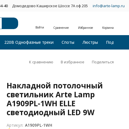
34-40
Домодедово Каширское Шоссе 7А оф 205
info@arte-lamp.ru
Войти
Сравнение
Избранное
Корзина
220В Однофазные треки
Споты
Люстры
Подвесные
К сравнению
В избранное
Поделиться
Накладной потолочный
светильник Arte Lamp
A1909PL-1WH ELLE
светодиодный LED 9W
Артикул:
A1909PL-1WH