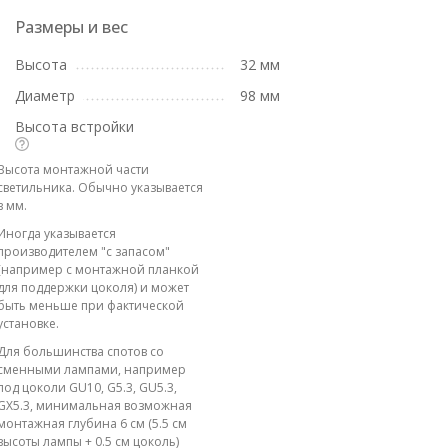
Размеры и вес
Высота
32 мм
Диаметр
98 мм
Высота встройки
Высота монтажной части
светильника. Обычно указывается
в мм.
Иногда указывается
производителем "с запасом"
(например с монтажной планкой
для поддержки цоколя) и может
быть меньше при фактической
установке.
Для большинства спотов со
сменными лампами, например
под цоколи GU10, G5.3, GU5.3,
GX5.3, минимальная возможная
монтажная глубина 6 см (5.5 см
высоты лампы + 0.5 см цоколь)