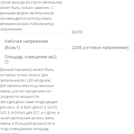
случае выхода из строя светильник
может быть только заменен. С
данными видом светильников
рекомендуется использовать
автоматический стабилизатор
напряжения.
GU10
Рабочее напряжение
(Вольт)
220В (сетевое напряжение)
Площадь освещения (м2)
Данный параметр может быть
посчитан точно только для
светильников с LED модулем.
Для светильника под сменные
лампы, расчет предложен из
средних по мощности
светодиодных ламп подходящих
для него. (5-6 Ватт для E14, GU10,
GU5.3, 8-9 Ватт для E27, и т.д) Но, в
такой светильник можно взять
лампы и большей мощности и
тогда освещаемая площадь