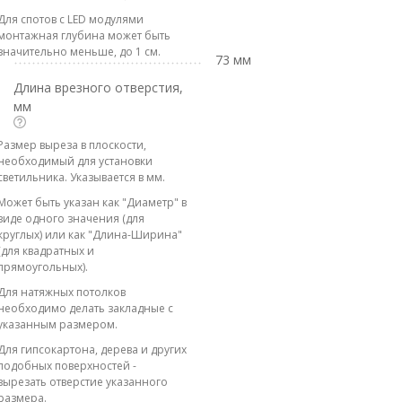
Для спотов с LED модулями
монтажная глубина может быть
значительно меньше, до 1 см.
73 мм
Длина врезного отверстия,
мм
Размер выреза в плоскости,
необходимый для установки
светильника. Указывается в мм.
Может быть указан как "Диаметр" в
виде одного значения (для
круглых) или как "Длина-Ширина"
(для квадратных и
прямоугольных).
Для натяжных потолков
необходимо делать закладные с
указанным размером.
Для гипсокартона, дерева и других
подобных поверхностей -
вырезать отверстие указанного
размера.