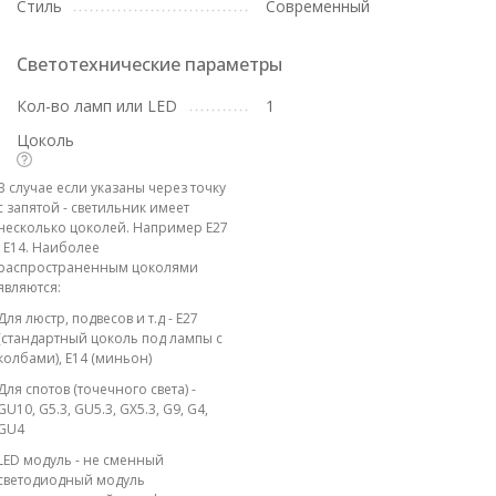
Стиль
Современный
Светотехнические параметры
Кол-во ламп или LED
1
Цоколь
В случае если указаны через точку
с запятой - светильник имеет
несколько цоколей. Например E27
; E14. Наиболее
распространенным цоколями
являются:
Для люстр, подвесов и т.д - E27
(стандартный цоколь под лампы с
колбами), E14 (миньон)
Для спотов (точечного света) -
GU10, G5.3, GU5.3, GX5.3, G9, G4,
GU4
LED модуль - не сменный
светодиодный модуль