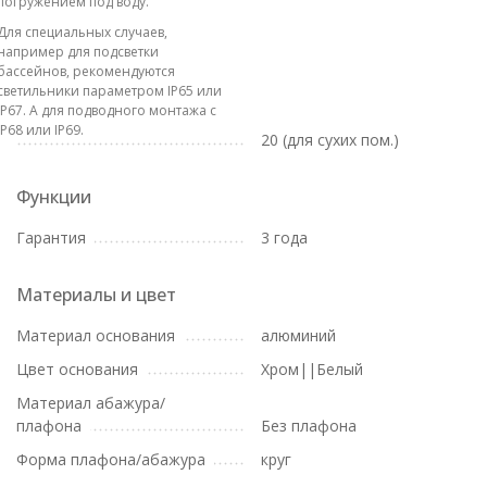
погружением под воду.
Для специальных случаев,
например для подсветки
бассейнов, рекомендуются
светильники параметром IP65 или
IP67. А для подводного монтажа с
IP68 или IP69.
20 (для сухих пом.)
Функции
Гарантия
3 года
Материалы и цвет
Материал основания
алюминий
Цвет основания
Хром||Белый
Материал абажура/
плафона
Без плафона
Форма плафона/абажура
круг