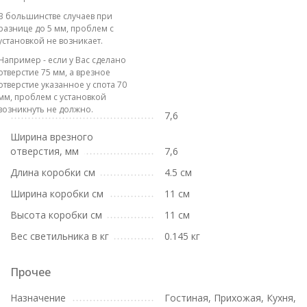
В большинстве случаев при
разнице до 5 мм, проблем с
установкой не возникает.
Например - если у Вас сделано
отверстие 75 мм, а врезное
отверстие указанное у спота 70
мм, проблем с установкой
возникнуть не должно.
7,6
Ширина врезного
отверстия, мм
7,6
Длина коробки см
4.5 см
Ширина коробки см
11 см
Высота коробки см
11 см
Вес светильника в кг
0.145 кг
Прочее
Назначение
Гостиная, Прихожая, Кухня,