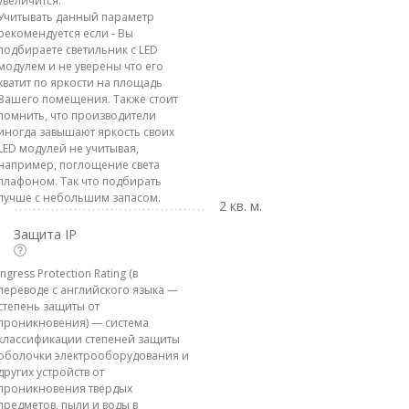
увеличится.
Учитывать данный параметр
рекомендуется если - Вы
подбираете светильник с LED
модулем и не уверены что его
хватит по яркости на площадь
Вашего помещения. Также стоит
помнить, что производители
иногда завышают яркость своих
LED модулей не учитывая,
например, поглощение света
плафоном. Так что подбирать
лучше с небольшим запасом.
2 кв. м.
Защита IP
Ingress Protection Rating (в
переводе с английского языка —
степень защиты от
проникновения) — система
классификации степеней защиты
оболочки электрооборудования и
других устройств от
проникновения твёрдых
предметов, пыли и воды в