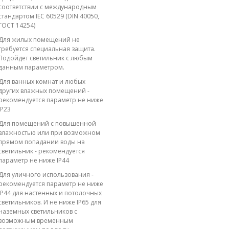
соответствии с международным
стандартом IEC 60529 (DIN 40050,
ГОСТ 14254)
Для жилых помещений не
требуется специальная защита.
Подойдет светильник с любым
данным параметром.
Для ванных комнат и любых
других влажных помещений -
рекомендуется параметр не ниже
IP23
Для помещений с повышенной
влажностью или при возможном
прямом попадании воды на
светильник - рекомендуется
параметр не ниже IP44
Для уличного использования -
рекомендуется параметр не ниже
IP44 для настенных и потолочных
светильников. И не ниже IP65 для
наземных светильников с
возможным временным