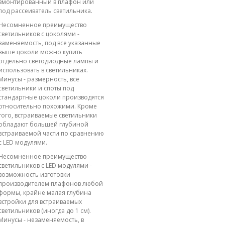
вмонтированный в плафон или
под рассеиватель светильника.
Несомненное преимущество
светильников с цоколями -
заменяемость, под все указанные
выше цоколи можно купить
отдельно светодиодные лампы и
использовать в светильниках.
Минусы - размерность, все
светильники и споты под
стандартные цоколи производятся
относительно похожими. Кроме
того, встраиваемые светильники
обладают большей глубиной
встраиваемой части по сравнению
с LED модулями.
Несомненное преимущество
светильников с LED модулями -
возможность изготовки
производителем плафонов любой
формы, крайне малая глубина
встройки для встраиваемых
светильников (иногда до 1 см).
Минусы - незаменяемость, в