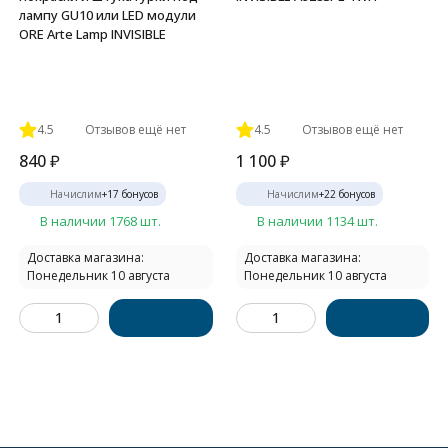
лампу GU10 или LED модули
ORE Arte Lamp INVISIBLE
4.5
Отзывов ещё нет
4.5
Отзывов ещё нет
840
₽
1 100
₽
Начислим
+
17
бонусов
Начислим
+
22
бонусов
В наличии 1768 шт.
В наличии 1134 шт.
Доставка магазина:
Доставка магазина:
Понедельник 10 августа
Понедельник 10 августа