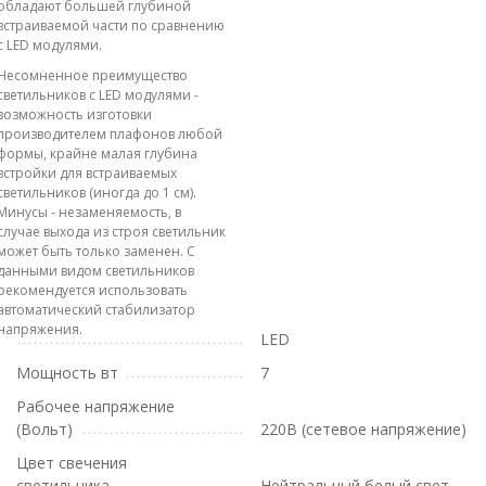
обладают большей глубиной
встраиваемой части по сравнению
с LED модулями.
Несомненное преимущество
светильников с LED модулями -
возможность изготовки
производителем плафонов любой
формы, крайне малая глубина
встройки для встраиваемых
светильников (иногда до 1 см).
Минусы - незаменяемость, в
случае выхода из строя светильник
может быть только заменен. С
данными видом светильников
рекомендуется использовать
автоматический стабилизатор
напряжения.
LED
Мощность вт
7
Рабочее напряжение
(Вольт)
220В (сетевое напряжение)
Цвет свечения
светильника
Нейтральный белый свет