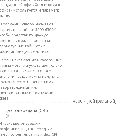
стандартный офис. Хотя иногда в
офисах используется и параметр
выше.
"Холодным" светом называют
параметр в районе 5000-6500К.
Чтобы представить данную
цветность можно представить
процедурные кабинеты в
медицинских учреждениях.
Лампы накаливания и галогенные
лампы могут испускать свет только
в диапазоне 2500-3000К. Все
значения выше можно получить
только энергосберегающими,
газоразрядными или
светодиодными источниками
света.
4000K (нейтральный)
Цветопередача (CRI)
Индекс цветопередачи,
коэффициент цветопередачи
(англ. colour rendering index, CRI