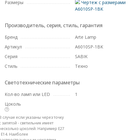
Размеры
Чертеж с размерами
A6010SP-1BK
Производитель, серия, стиль, гарантия
Бренд
Arte Lamp
Артикул
A6010SP-1BK
Серия
SABIK
Стиль
Техно
Светотехнические параметры
Кол-во ламп или LED
1
Цоколь
В случае если указаны через точку
с запятой - светильник имеет
несколько цоколей. Например E27
; E14. Наиболее
распространенным цоколями