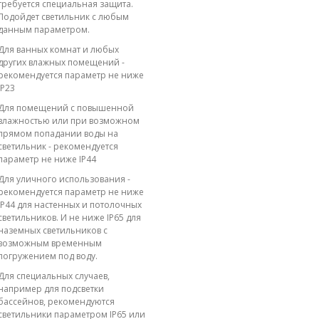
требуется специальная защита.
Подойдет светильник с любым
данным параметром.
Для ванных комнат и любых
других влажных помещений -
рекомендуется параметр не ниже
IP23
Для помещений с повышенной
влажностью или при возможном
прямом попадании воды на
светильник - рекомендуется
параметр не ниже IP44
Для уличного использования -
рекомендуется параметр не ниже
IP44 для настенных и потолочных
светильников. И не ниже IP65 для
наземных светильников с
возможным временным
погружением под воду.
Для специальных случаев,
например для подсветки
бассейнов, рекомендуются
светильники параметром IP65 или