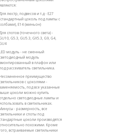
являются:
Для люстр, подвесов и т.д - E27
(стандартный цоколь под лампы с
колбами), E14 (миньон)
Для спотов (точечного света) -
GU10, G5.3, GU5.3, GX5.3, G9, G4,
GU4
LED модуль - не сменный
светодиодный модуль
вмонтированный в плафон или
под рассеиватель светильника.
Несомненное преимущество
светильников с цоколями -
заменяемость, под все указанные
выше цоколи можно купить
отдельно светодиодные лампы и
использовать в светильниках.
Минусы - размерность, все
светильники и споты под
стандартные цоколи производятся
относительно похожими. Кроме
того, встраиваемые светильники