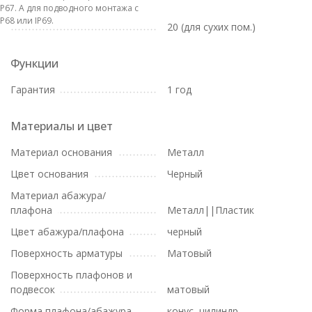
IP67. А для подводного монтажа с
IP68 или IP69.
20 (для сухих пом.)
Функции
Гарантия
1 год
Материалы и цвет
Материал основания
Металл
Цвет основания
Черный
Материал абажура/
плафона
Металл||Пластик
Цвет абажура/плафона
черный
Поверхность арматуры
Матовый
Поверхность плафонов и
подвесок
матовый
Форма плафона/абажура
конус, цилиндр