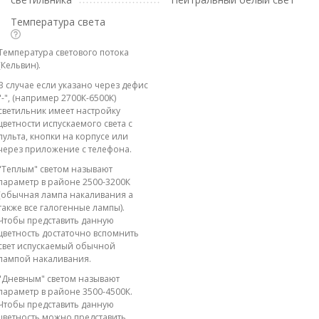
Температура света
Температура светового потока
(Кельвин).
В случае если указано через дефис
"-", (например 2700К-6500К)
светильник имеет настройку
цветности испускаемого света с
пульта, кнопки на корпусе или
через приложение с телефона.
"Теплым" светом называют
параметр в районе 2500-3200К
(обычная лампа накаливания а
также все галогенные лампы).
Чтобы представить данную
цветность достаточно вспомнить
свет испускаемый обычной
лампой накаливания.
"Дневным" светом называют
параметр в районе 3500-4500К.
Чтобы представить данную
цветность можно представить