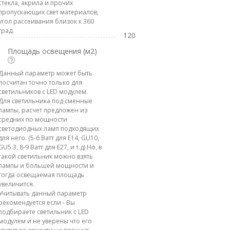
стекла, акрила и прочих
пропускающих свет материалов,
угол рассеивания близок к 360
град.
120
Площадь освещения (м2)
Данный параметр может быть
посчитан точно только для
светильников с LED модулем.
Для светильника под сменные
лампы, расчет предложен из
средних по мощности
светодиодных ламп подходящих
для него. (5-6 Ватт для E14, GU10,
GU5.3, 8-9 Ватт для E27, и т.д) Но, в
такой светильник можно взять
лампы и большей мощности и
тогда освещаемая площадь
увеличится.
Учитывать данный параметр
рекомендуется если - Вы
подбираете светильник с LED
модулем и не уверены что его