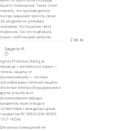
хватит по яркости на площадь
Вашего помещения. Также стоит
помнить, что производители
иногда завышают яркость своих
LED модулей не учитывая,
например, поглощение света
плафоном. Так что подбирать
лучше с небольшим запасом.
2 кв. м.
Защита IP
Ingress Protection Rating (в
переводе с английского языка —
степень защиты от
проникновения) — система
классификации степеней защиты
оболочки электрооборудования и
других устройств от
проникновения твёрдых
предметов, пыли и воды в
соответствии с международным
стандартом IEC 60529 (DIN 40050,
ГОСТ 14254)
Для жилых помещений не