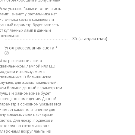
DIN 6169) хорошим и допустимым.
Если указано "зависит от типа исп.
ламп", значит у светильника нет
источника света в комплекте и
данный параметр будет зависеть
от купленных ламп в данный
светильник.
85 (стандартная)
Угол рассеивания света °
Угол рассеивания света
светильником, лампой или LED
модулем используемом в
светильнике. В большинстве
случаев, для жилых помещений,
чем больше данный параметр тем
лучше и равномернее будет
освещено помещение. Данный
параметр в основном указывается
и имеет какое-то значение для
встраиваемых или накладных
спотов. Для люстр, подвесов и
потолочных светильников с
плафонами вокруг лампы из