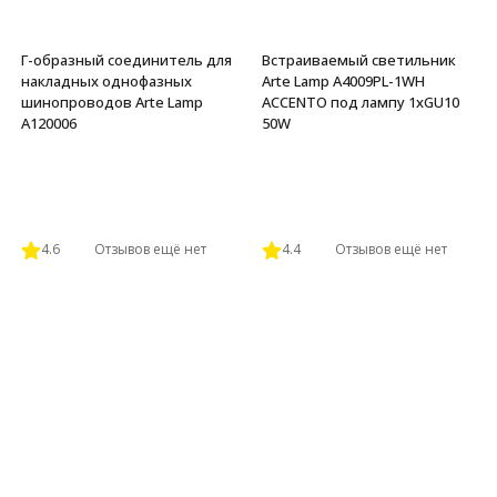
Г-образный соединитель для
Встраиваемый светильник
накладных однофазных
Arte Lamp A4009PL-1WH
шинопроводов Arte Lamp
ACCENTO под лампу 1xGU10
A120006
50W
4.6
Отзывов ещё нет
4.4
Отзывов ещё нет