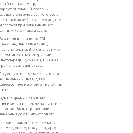
или Ra ) — параметр,
характеризующий уровень
соответствия естественного цвета
тела видимому (кажущемуся) цвету
этого тела при освещении его
данным источником света.
Различия в величинах CRI
меньшие, чем пять единиц,
незначительны. Это означает, что
источники света с индексами
цветопередачи, скажем, в 80 и 83,
практически одинаковы.
По умолчанию считается, что чем
выше данный индекс, тем
качественнее изготовлен источник
света.
Однако данный параметр
специфичен и на деле почти никак
не может быть отражен или
замерен в домашних условиях.
Любой параметр от 80 считается
(по международному стандарту