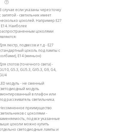
В случае если указаны через точку
с запятой - светильник имеет
несколько цоколей. Например E27
; E14. Наиболее
распространенным цоколями
являются:
Для люстр, подвесов и т.д - E27
(стандартный цоколь под лампы с
колбами), E14 (миньон)
Для спотов (точечного света) -
GU10, G5.3, GU5.3, GX5.3, G9, G4,
GU4
LED модуль - не сменный
светодиодный модуль
вмонтированный в плафон или
под рассеиватель светильника.
Несомненное преимущество
светильников с цоколями -
заменяемость, под все указанные
выше цоколи можно купить
отдельно светодиодные лампы и