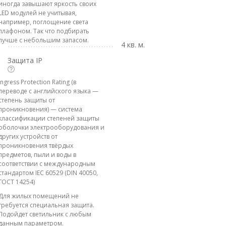
иногда завышают яркость своих
LED модулей не учитывая,
например, поглощение света
плафоном. Так что подбирать
лучше с небольшим запасом.
4 кв. м.
Защита IP
Ingress Protection Rating (в
переводе с английского языка —
степень защиты от
проникновения) — система
классификации степеней защиты
оболочки электрооборудования и
других устройств от
проникновения твёрдых
предметов, пыли и воды в
соответствии с международным
стандартом IEC 60529 (DIN 40050,
ГОСТ 14254)
Для жилых помещений не
требуется специальная защита.
Подойдет светильник с любым
данным параметром.