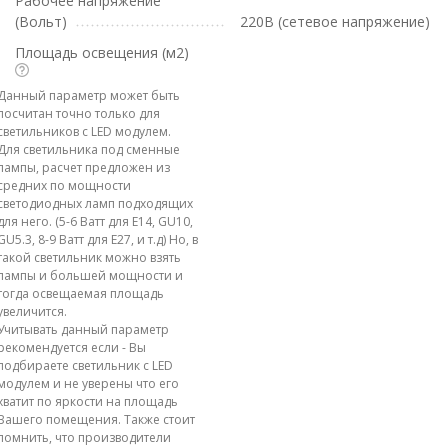
Рабочее напряжение
(Вольт)
220В (сетевое напряжение)
Площадь освещения (м2)
Данный параметр может быть
посчитан точно только для
светильников с LED модулем.
Для светильника под сменные
лампы, расчет предложен из
средних по мощности
светодиодных ламп подходящих
для него. (5-6 Ватт для E14, GU10,
GU5.3, 8-9 Ватт для E27, и т.д) Но, в
такой светильник можно взять
лампы и большей мощности и
тогда освещаемая площадь
увеличится.
Учитывать данный параметр
рекомендуется если - Вы
подбираете светильник с LED
модулем и не уверены что его
хватит по яркости на площадь
Вашего помещения. Также стоит
помнить, что производители