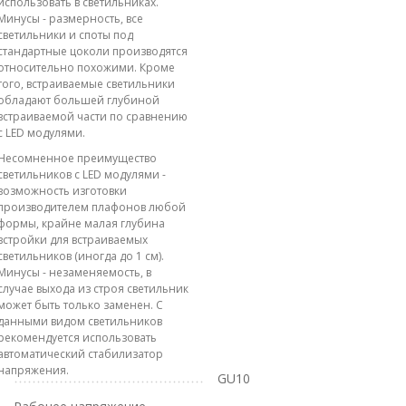
использовать в светильниках.
Минусы - размерность, все
светильники и споты под
стандартные цоколи производятся
относительно похожими. Кроме
того, встраиваемые светильники
обладают большей глубиной
встраиваемой части по сравнению
с LED модулями.
Несомненное преимущество
светильников с LED модулями -
возможность изготовки
производителем плафонов любой
формы, крайне малая глубина
встройки для встраиваемых
светильников (иногда до 1 см).
Минусы - незаменяемость, в
случае выхода из строя светильник
может быть только заменен. С
данными видом светильников
рекомендуется использовать
автоматический стабилизатор
напряжения.
GU10