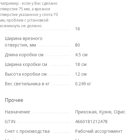
Например - если у Вас сделано
отверстие 75 мм, а врезное
отверстие указанное у спота 70
мм, проблем с установкой
возникнуть не должно.
16
Ширина врезного
отверстия, мм
80
Длина коробки см
4.5 см
Ширина коробки см
18 см
Высота коробки см
12 см
Вес светильника в кг
0.249 кг
Прочее
Назначение
Прихожая, Кухня, Офис
GTIN
4660181212478
Снят с производства
Рабочий ассортимент