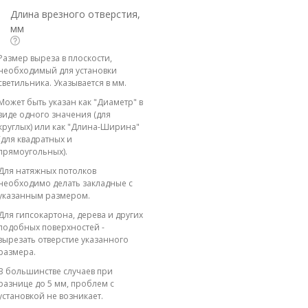
Длина врезного отверстия,
мм
Размер выреза в плоскости,
необходимый для установки
светильника. Указывается в мм.
Может быть указан как "Диаметр" в
виде одного значения (для
круглых) или как "Длина-Ширина"
(для квадратных и
прямоугольных).
Для натяжных потолков
необходимо делать закладные с
указанным размером.
Для гипсокартона, дерева и других
подобных поверхностей -
вырезать отверстие указанного
размера.
В большинстве случаев при
разнице до 5 мм, проблем с
установкой не возникает.