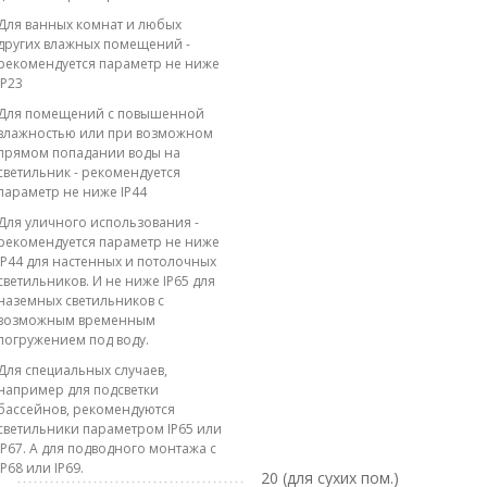
Для ванных комнат и любых
других влажных помещений -
рекомендуется параметр не ниже
IP23
Для помещений с повышенной
влажностью или при возможном
прямом попадании воды на
светильник - рекомендуется
параметр не ниже IP44
Для уличного использования -
рекомендуется параметр не ниже
IP44 для настенных и потолочных
светильников. И не ниже IP65 для
наземных светильников с
возможным временным
погружением под воду.
Для специальных случаев,
например для подсветки
бассейнов, рекомендуются
светильники параметром IP65 или
IP67. А для подводного монтажа с
IP68 или IP69.
20 (для сухих пом.)