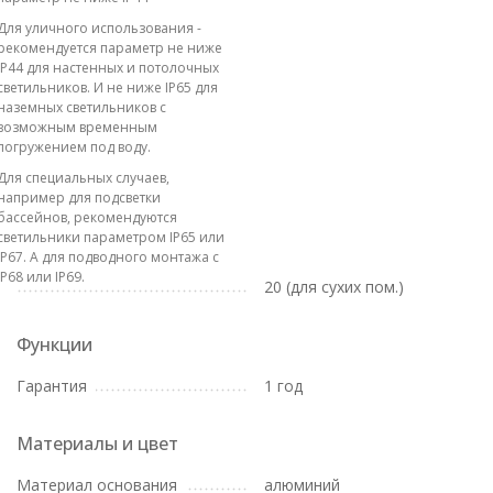
Для уличного использования -
рекомендуется параметр не ниже
IP44 для настенных и потолочных
светильников. И не ниже IP65 для
наземных светильников с
возможным временным
погружением под воду.
Для специальных случаев,
например для подсветки
бассейнов, рекомендуются
светильники параметром IP65 или
IP67. А для подводного монтажа с
IP68 или IP69.
20 (для сухих пом.)
Функции
Гарантия
1 год
Материалы и цвет
Материал основания
алюминий