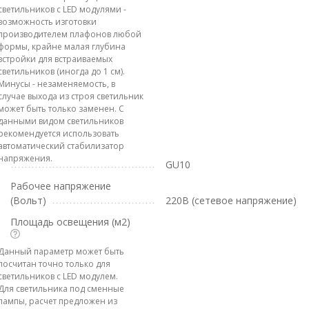
светильников с LED модулями -
возможность изготовки
производителем плафонов любой
формы, крайне малая глубина
встройки для встраиваемых
светильников (иногда до 1 см).
Минусы - незаменяемость, в
случае выхода из строя светильник
может быть только заменен. С
данными видом светильников
рекомендуется использовать
автоматический стабилизатор
напряжения.
GU10
Рабочее напряжение
(Вольт)
220В (сетевое напряжение)
Площадь освещения (м2)
Данный параметр может быть
посчитан точно только для
светильников с LED модулем.
Для светильника под сменные
лампы, расчет предложен из