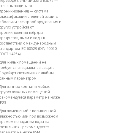
переводе с английского языка —
степень защиты от
проникновения) — система
классификации степеней защиты
оболочки электрооборудования и
других устройств от
проникновения твёрдых
предметов, пыли и воды в
соответствии с международным
стандартом IEC 60529 (DIN 40050,
ГОСТ 14254)
Для жилых помещений не
требуется специальная защита.
Подойдет светильник с любым
данным параметром.
Для ванных комнат и любых
других влажных помещений -
рекомендуется параметр не ниже
IP23
Для помещений с повышенной
влажностью или при возможном
прямом попадании воды на
светильник - рекомендуется
параметр не ниже IP44