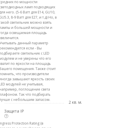
средних по мощности
светодиодных ламп подходящих
для него. (5-6 Ватт для E14, GU10,
GU5.3, 8-9 Ватт для E27, и т.д) Но, в
такой светильник можно взять
лампы и большей мощности и
тогда освещаемая площадь
увеличится.
Учитывать данный параметр
рекомендуется если - Вы
подбираете светильник с LED
модулем и не уверены что его
хватит по яркости на площадь
Вашего помещения. Также стоит
помнить, что производители
иногда завышают яркость своих
LED модулей не учитывая,
например, поглощение света
плафоном. Так что подбирать
лучше с небольшим запасом.
2 кв. м.
Защита IP
Ingress Protection Rating (в