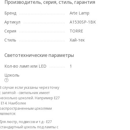
Производитель, серия, стиль, гарантия
Бренд
Arte Lamp
Артикул
A1530SP-1BK
Серия
TORRE
Стиль
Хай-тек
Светотехнические параметры
Кол-во ламп или LED
1
Цоколь
В случае если указаны через точку
с запятой - светильник имеет
несколько цоколей. Например E27
; E14. Наиболее
распространенным цоколями
являются:
Для люстр, подвесов и т.д - E27
(стандартный цоколь под лампы с