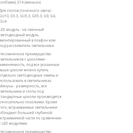
колбами), E14 (миньон)
Для спотов (точечного света) -
GU10, G5.3, GU5.3, GX5.3, G9, G4,
GU4
LED модуль - не сменный
светодиодный модуль
вмонтированный в плафон или
под рассеиватель светильника.
Несомненное преимущество
светильников с цоколями -
заменяемость, под все указанные
выше цоколи можно купить
отдельно светодиодные лампы и
использовать в светильниках.
Минусы - размерность, все
светильники и споты под
стандартные цоколи производятся
относительно похожими. Кроме
того, встраиваемые светильники
обладают большей глубиной
встраиваемой части по сравнению
с LED модулями.
Несомненное преимущество