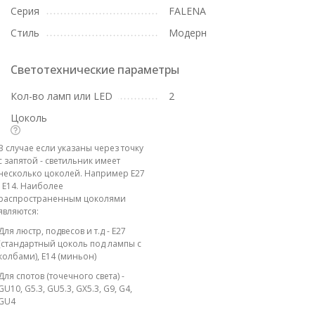
Серия
FALENA
Стиль
Модерн
Светотехнические параметры
Кол-во ламп или LED
2
Цоколь
В случае если указаны через точку
с запятой - светильник имеет
несколько цоколей. Например E27
; E14. Наиболее
распространенным цоколями
являются:
Для люстр, подвесов и т.д - E27
(стандартный цоколь под лампы с
колбами), E14 (миньон)
Для спотов (точечного света) -
GU10, G5.3, GU5.3, GX5.3, G9, G4,
GU4