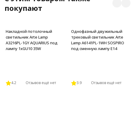
покупают
Накладной потолочный
Однофазный двужильный
светильник Arte Lamp
трековый светильник Arte
A3216PL-1GY AQUARIUS под
Lamp A6141PL-1WH SOSPIRO
лампу 1xGU10 35W
под сменную лампу Е14
4.2
Отзывов ещё нет
3.9
Отзывов ещё нет