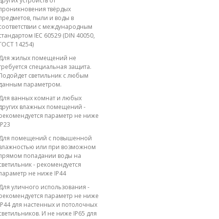
других устройств от
проникновения твёрдых
предметов, пыли и воды в
соответствии с международным
стандартом IEC 60529 (DIN 40050,
ГОСТ 14254)
Для жилых помещений не
требуется специальная защита.
Подойдет светильник с любым
данным параметром.
Для ванных комнат и любых
других влажных помещений -
рекомендуется параметр не ниже
IP23
Для помещений с повышенной
влажностью или при возможном
прямом попадании воды на
светильник - рекомендуется
параметр не ниже IP44
Для уличного использования -
рекомендуется параметр не ниже
IP44 для настенных и потолочных
светильников. И не ниже IP65 для