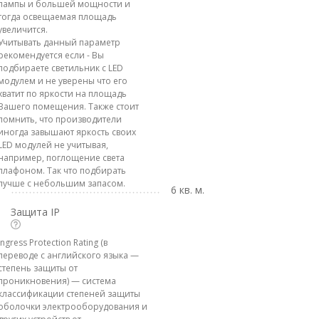
лампы и большей мощности и
тогда освещаемая площадь
увеличится.
Учитывать данный параметр
рекомендуется если - Вы
подбираете светильник с LED
модулем и не уверены что его
хватит по яркости на площадь
Вашего помещения. Также стоит
помнить, что производители
иногда завышают яркость своих
LED модулей не учитывая,
например, поглощение света
плафоном. Так что подбирать
лучше с небольшим запасом.
6 кв. м.
Защита IP
Ingress Protection Rating (в
переводе с английского языка —
степень защиты от
проникновения) — система
классификации степеней защиты
оболочки электрооборудования и