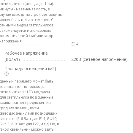
светильников (иногда до 1 см).
Минусы - незаменяемость, в
случае выхода из строя светильник
может быть только заменен. С
данными видом светильников
рекомендуется использовать
автоматический стабилизатор
напряжения.
E14
Рабочее напряжение
(Вольт)
220В (сетевое напряжение)
Площадь освещения (м2)
Данный параметр может быть
посчитан точно только для
светильников с LED модулем.
Для светильника под сменные
лампы, расчет предложен из
средних по мощности
светодиодных ламп подходящих
для него. (5-6 Ватт для E14, GU10,
GU5.3, 8-9 Ватт для E27, и т.д) Но, в
такой светильник можно взять