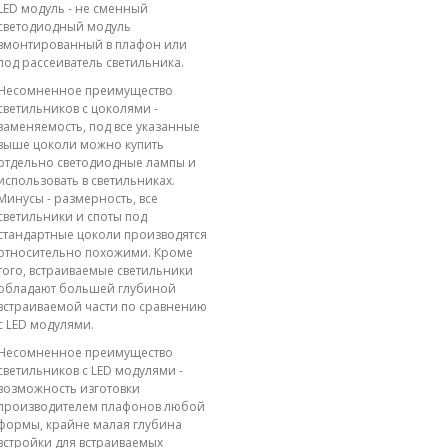
LED модуль - не сменный
светодиодный модуль
вмонтированный в плафон или
под рассеиватель светильника.
Несомненное преимущество
светильников с цоколями -
заменяемость, под все указанные
выше цоколи можно купить
отдельно светодиодные лампы и
использовать в светильниках.
Минусы - размерность, все
светильники и споты под
стандартные цоколи производятся
относительно похожими. Кроме
того, встраиваемые светильники
обладают большей глубиной
встраиваемой части по сравнению
с LED модулями.
Несомненное преимущество
светильников с LED модулями -
возможность изготовки
производителем плафонов любой
формы, крайне малая глубина
встройки для встраиваемых