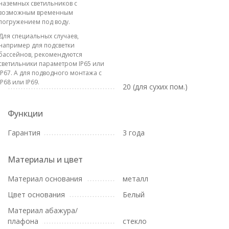
наземных светильников с
возможным временным
погружением под воду.
Для специальных случаев,
например для подсветки
бассейнов, рекомендуются
светильники параметром IP65 или
IP67. А для подводного монтажа с
IP68 или IP69.
20 (для сухих пом.)
Функции
Гарантия
3 года
Материалы и цвет
Материал основания
металл
Цвет основания
Белый
Материал абажура/
плафона
стекло