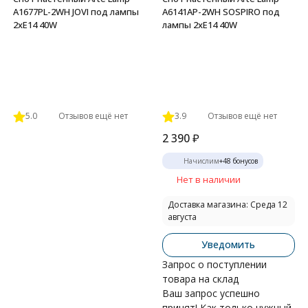
A1677PL-2WH JOVI под лампы
A6141AP-2WH SOSPIRO под
2xE14 40W
лампы 2xE14 40W
5.0
Отзывов ещё нет
3.9
Отзывов ещё нет
2 390
₽
Начислим
+
48
бонусов
Нет в наличии
Доставка магазина: Среда 12
августа
Уведомить
Запрос о поступлении
товара на склад
Ваш запрос успешно
принят! Как только нужный