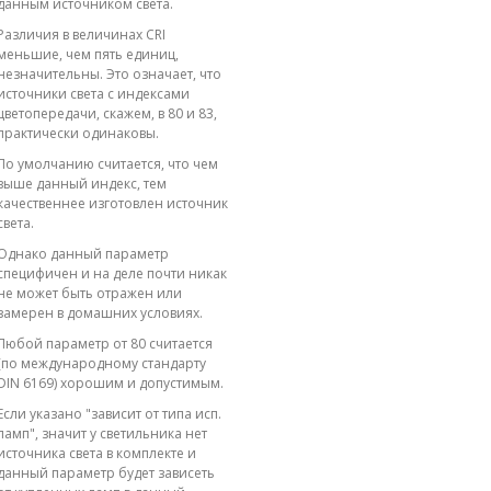
данным источником света.
Различия в величинах CRI
меньшие, чем пять единиц,
незначительны. Это означает, что
источники света с индексами
цветопередачи, скажем, в 80 и 83,
практически одинаковы.
По умолчанию считается, что чем
выше данный индекс, тем
качественнее изготовлен источник
света.
Однако данный параметр
специфичен и на деле почти никак
не может быть отражен или
замерен в домашних условиях.
Любой параметр от 80 считается
(по международному стандарту
DIN 6169) хорошим и допустимым.
Если указано "зависит от типа исп.
ламп", значит у светильника нет
источника света в комплекте и
данный параметр будет зависеть