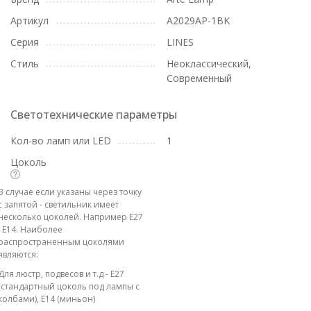
Артикул
A2029AP-1BK
Серия
LINES
Стиль
Неоклассический,
Современный
Светотехнические параметры
Кол-во ламп или LED
1
Цоколь
В случае если указаны через точку
с запятой - светильник имеет
несколько цоколей. Например E27
; E14. Наиболее
распространенным цоколями
являются:
Для люстр, подвесов и т.д - E27
(стандартный цоколь под лампы с
колбами), E14 (миньон)