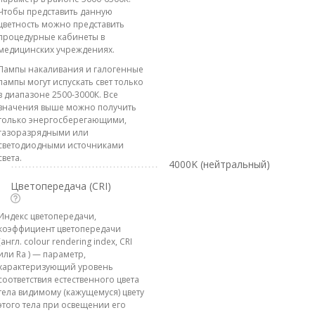
Чтобы представить данную
цветность можно представить
процедурные кабинеты в
медицинских учреждениях.
Лампы накаливания и галогенные
лампы могут испускать свет только
в диапазоне 2500-3000К. Все
значения выше можно получить
только энергосберегающими,
газоразрядными или
светодиодными источниками
света.
4000K (нейтральный)
Цветопередача (CRI)
Индекс цветопередачи,
коэффициент цветопередачи
(англ. colour rendering index, CRI
или Ra ) — параметр,
характеризующий уровень
соответствия естественного цвета
тела видимому (кажущемуся) цвету
этого тела при освещении его