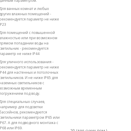
данным параметром.
Для ванных комнат и любых
других влажных помещений -
рекомендуется параметр не ниже
IP23
Для помещений с повышенной
влажностью или при возможном
прямом попадании воды на
светильник - рекомендуется
параметр не ниже IP44
Для уличного использования -
рекомендуется параметр не ниже
IP44 для настенных и потолочных
светильников. И не ниже IP65 для
наземных светильников с
возможным временным
погружением под воду.
Для специальных случаев,
например для подсветки
бассейнов, рекомендуются
светильники параметром IP65 или
IP67. А для подводного монтажа с
IP68 или IP69.
20 (для сухих пом.)