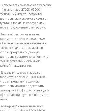
В случае если указано через дефис
"-", (например 2700К-6500К)
светильник имеет настройку
цветности испускаемого света с
пульта, кнопки на корпусе или
через приложение с телефона.
"Теплым" светом называют
параметр в районе 2500-3200К
(обычная лампа накаливания а
также все галогенные лампы).
Чтобы представить данную
цветность достаточно вспомнить
свет испускаемый обычной
лампой накаливания.
"Дневным" светом называют
параметр в районе 3500-4500К.
Чтобы представить данную
цветность можно представить
стандартный офис. Хотя иногда в
офисах используется и параметр
выше.
"Холодным" светом называют
параметр в районе 5000-6500К.