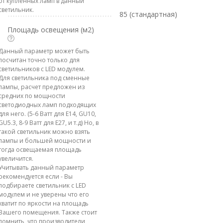
от купленных ламп в данный
светильник.
85 (стандартная)
Площадь освещения (м2)
Данный параметр может быть
посчитан точно только для
светильников с LED модулем.
Для светильника под сменные
лампы, расчет предложен из
средних по мощности
светодиодных ламп подходящих
для него. (5-6 Ватт для E14, GU10,
GU5.3, 8-9 Ватт для E27, и т.д) Но, в
такой светильник можно взять
лампы и большей мощности и
тогда освещаемая площадь
увеличится.
Учитывать данный параметр
рекомендуется если - Вы
подбираете светильник с LED
модулем и не уверены что его
хватит по яркости на площадь
Вашего помещения. Также стоит
помнить, что производители