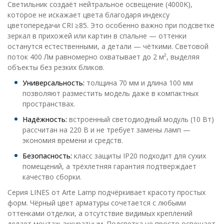
Светильник создаёт нейтральное освещение (4000K),
которое не искажает цвета благодаря индексу
цветопередачи CRI ≥85. Это особенно важно при подсветке
зеркал в прихожей или картин в спальне — оттенки
останутся естественными, а детали — чёткими. Световой
поток 400 Лм равномерно охватывает до 2 м², выделяя
объекты без резких бликов.
Универсальность:
толщина 70 мм и длина 100 мм
позволяют разместить модель даже в компактных
пространствах.
Надёжность:
встроенный светодиодный модуль (10 Вт)
рассчитан на 220 В и не требует замены ламп —
экономия времени и средств.
Безопасность:
класс защиты IP20 подходит для сухих
помещений, а трёхлетняя гарантия подтверждает
качество сборки.
Серия LINES от Arte Lamp подчёркивает красоту простых
форм. Чёрный цвет арматуры сочетается с любыми
оттенками отделки, а отсутствие видимых креплений
делает монтаж аккуратным. Подсветка не просто освещает