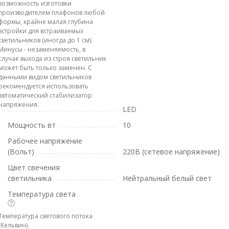
возможность изготовки
производителем плафонов любой
формы, крайне малая глубина
встройки для встраиваемых
светильников (иногда до 1 см).
Минусы - незаменяемость, в
случае выхода из строя светильник
может быть только заменен. С
данными видом светильников
рекомендуется использовать
автоматический стабилизатор
напряжения.
LED
Мощность вт
10
Рабочее напряжение
(Вольт)
220В (сетевое напряжение)
Цвет свечения
светильника
Нейтральный белый свет
Температура света
Температура светового потока
(Кельвин).