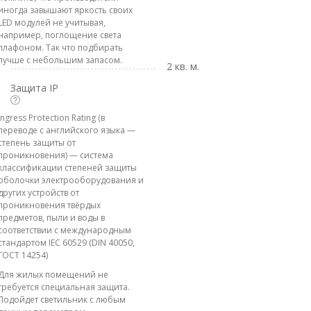
иногда завышают яркость своих
LED модулей не учитывая,
например, поглощение света
плафоном. Так что подбирать
лучше с небольшим запасом.
2 кв. м.
Защита IP
Ingress Protection Rating (в
переводе с английского языка —
степень защиты от
проникновения) — система
классификации степеней защиты
оболочки электрооборудования и
других устройств от
проникновения твёрдых
предметов, пыли и воды в
соответствии с международным
стандартом IEC 60529 (DIN 40050,
ГОСТ 14254)
Для жилых помещений не
требуется специальная защита.
Подойдет светильник с любым