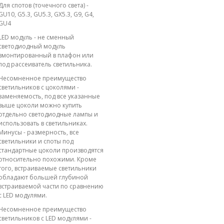
Для спотов (точечного света) -
GU10, G5.3, GU5.3, GX5.3, G9, G4,
GU4
LED модуль - не сменный
светодиодный модуль
вмонтированный в плафон или
под рассеиватель светильника.
Несомненное преимущество
светильников с цоколями -
заменяемость, под все указанные
выше цоколи можно купить
отдельно светодиодные лампы и
использовать в светильниках.
Минусы - размерность, все
светильники и споты под
стандартные цоколи производятся
относительно похожими. Кроме
того, встраиваемые светильники
обладают большей глубиной
встраиваемой части по сравнению
с LED модулями.
Несомненное преимущество
светильников с LED модулями -