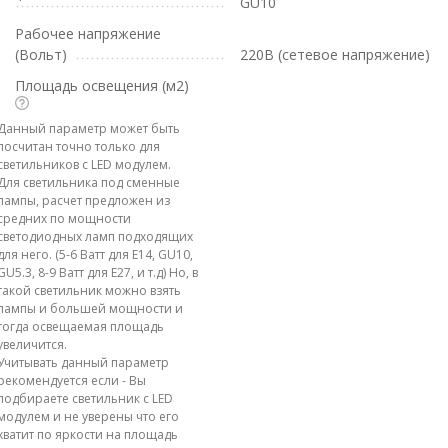
GU10
Рабочее напряжение
(Вольт)
220В (сетевое напряжение)
Площадь освещения (м2)
Данный параметр может быть
посчитан точно только для
светильников с LED модулем.
Для светильника под сменные
лампы, расчет предложен из
средних по мощности
светодиодных ламп подходящих
для него. (5-6 Ватт для E14, GU10,
GU5.3, 8-9 Ватт для E27, и т.д) Но, в
такой светильник можно взять
лампы и большей мощности и
тогда освещаемая площадь
увеличится.
Учитывать данный параметр
рекомендуется если - Вы
подбираете светильник с LED
модулем и не уверены что его
хватит по яркости на площадь