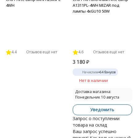
4WH
A1311PL-4WH MIZAR под
лампы 4xGU10 50W
4.4
Отзывов ещё нет
4.6
Отзывов ещё нет
3 180
₽
Начислим
+
64
бонусов
Нет в наличии
Доставка магазина:
Понедельник 10 августа
Уведомить
Запрос о поступлении
товара на склад
Ваш запрос успешно
принят! Как только нужный