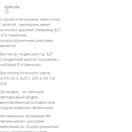
Цоколь
В случае если указаны через точку
с запятой - светильник имеет
несколько цоколей. Например E27
; E14. Наиболее
распространенным цоколями
являются:
Для люстр, подвесов и т.д - E27
(стандартный цоколь под лампы с
колбами), E14 (миньон)
Для спотов (точечного света) -
GU10, G5.3, GU5.3, GX5.3, G9, G4,
GU4
LED модуль - не сменный
светодиодный модуль
вмонтированный в плафон или
под рассеиватель светильника.
Несомненное преимущество
светильников с цоколями -
заменяемость, под все указанные
выше цоколи можно купить