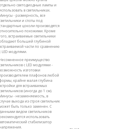
отдельно светодиодные лампы и
использовать в светильниках.
Минусы - размерность, все
светильники и споты под
стандартные цоколи производятся
относительно похожими. Кроме
того, встраиваемые светильники
обладают большей глубиной
встраиваемой части по сравнению
с LED модулями.
Несомненное преимущество
светильников с LED модулями -
возможность изготовки
производителем плафонов любой
формы, крайне малая глубина
встройки для встраиваемых
светильников (иногда до 1 см).
Минусы - незаменяемость, в
случае выхода из строя светильник
может быть только заменен. С
данными видом светильников
рекомендуется использовать
автоматический стабилизатор
напряжения.