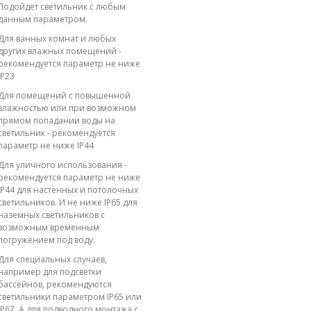
Подойдет светильник с любым
данным параметром.
Для ванных комнат и любых
других влажных помещений -
рекомендуется параметр не ниже
IP23
Для помещений с повышенной
влажностью или при возможном
прямом попадании воды на
светильник - рекомендуется
параметр не ниже IP44
Для уличного использования -
рекомендуется параметр не ниже
IP44 для настенных и потолочных
светильников. И не ниже IP65 для
наземных светильников с
возможным временным
погружением под воду.
Для специальных случаев,
например для подсветки
бассейнов, рекомендуются
светильники параметром IP65 или
IP67. А для подводного монтажа с