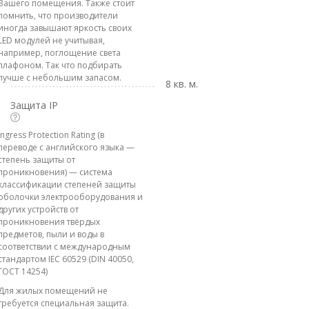
Вашего помещения. Также стоит
помнить, что производители
иногда завышают яркость своих
LED модулей не учитывая,
например, поглощение света
плафоном. Так что подбирать
лучше с небольшим запасом.
8 кв. м.
Защита IP
Ingress Protection Rating (в
переводе с английского языка —
степень защиты от
проникновения) — система
классификации степеней защиты
оболочки электрооборудования и
других устройств от
проникновения твёрдых
предметов, пыли и воды в
соответствии с международным
стандартом IEC 60529 (DIN 40050,
ГОСТ 14254)
Для жилых помещений не
требуется специальная защита.