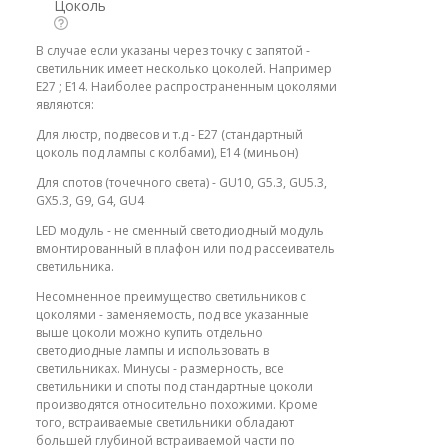
Цоколь
В случае если указаны через точку с запятой -
светильник имеет несколько цоколей. Например
E27 ; E14. Наиболее распространенным цоколями
являются:
Для люстр, подвесов и т.д - E27 (стандартный
цоколь под лампы с колбами), E14 (миньон)
Для спотов (точечного света) - GU10, G5.3, GU5.3,
GX5.3, G9, G4, GU4
LED модуль - не сменный светодиодный модуль
вмонтированный в плафон или под рассеиватель
светильника.
Несомненное преимущество светильников с
цоколями - заменяемость, под все указанные
выше цоколи можно купить отдельно
светодиодные лампы и использовать в
светильниках. Минусы - размерность, все
светильники и споты под стандартные цоколи
производятся относительно похожими. Кроме
того, встраиваемые светильники обладают
большей глубиной встраиваемой части по