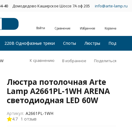
34-40
Домодедово Каширское Шоссе 7А оф 205
info@arte-lamp.ru
Войти
Сравнение
Избранное
Корзина
220В Однофазные треки
Споты
Люстры
Подвесные
К сравнению
В избранное
Поделиться
0W
Люстра потолочная Arte
Lamp A2661PL-1WH ARENA
светодиодная LED 60W
Артикул:
A2661PL-1WH
4.7
1 отзыв