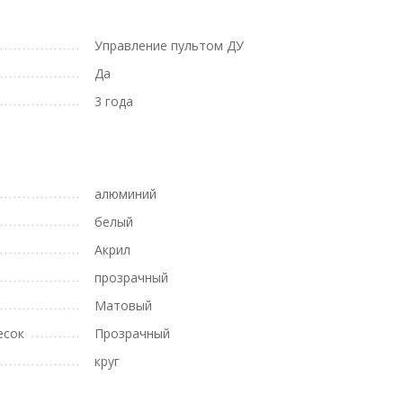
Управление пультом ДУ
Да
3 года
алюминий
белый
Акрил
прозрачный
Матовый
есок
Прозрачный
круг