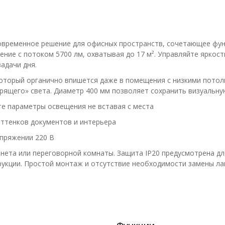
временное решение для офисных пространств, сочетающее фун
ие с потоком 5700 лм, охватывая до 17 м². Управляйте яркост
адачи дня.
оторый органично впишется даже в помещения с низкими потол
ящего» света. Диаметр 400 мм позволяет сохранить визуальную
те параметры освещения не вставая с места
оттенков документов и интерьера
апряжении 220 В
нета или переговорной комнаты. Защита IP20 предусмотрена для
рукции. Простой монтаж и отсутствие необходимости замены л