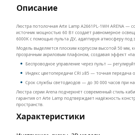
Описание
Люстра потолочная Arte Lamp A2661PL-1WH ARENA — со
источник мощностью 60 Вт создаёт равномерное освещен
6000K с помощью пульта ДУ, адаптируя атмосферу под з
Модель выделяется плоским корпусом высотой 50 мм, к
прозрачным акриловым плафоном, создавая эффект «пар
Беспроводное управление через пульт — регулируй
Индекс цветопередачи CRI ≥85 — точная передача 
Срок службы светодиодов — до 30 000 часов при н
Люстра серии Arena подчеркнёт современный стиль каби
гарантия от Arte Lamp подтверждает надёжность конст
пространств.
Характеристики