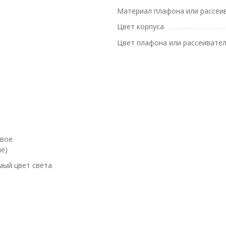
Материал плафона или рассеи
Цвет корпуса
Цвет плафона или рассеивате
евое
е)
мый цвет света