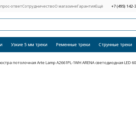
прос-ответ
Сотрудничество
О магазине
Гарантия
Ещё
+7 (495) 142-
и
Узкие 5 мм треки
Ременные треки
Струнные треки
юстра потолочная Arte Lamp A2661PL-1WH ARENA светодиодная LED 6