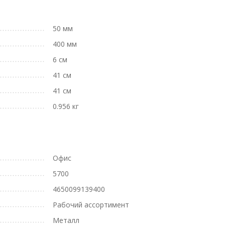
50 мм
400 мм
6 см
41 см
41 см
0.956 кг
Офис
5700
4650099139400
Рабочий ассортимент
Металл