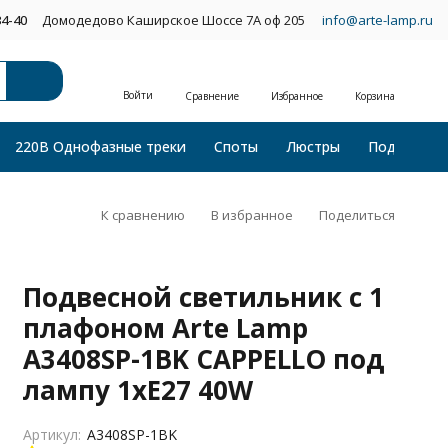
34-40
Домодедово Каширское Шоссе 7А оф 205
info@arte-lamp.ru
Войти
Сравнение
Избранное
Корзина
220В Однофазные треки
Споты
Люстры
Подвесные
К сравнению
В избранное
Поделиться
Подвесной светильник с 1
плафоном Arte Lamp
A3408SP-1BK CAPPELLO под
лампу 1xE27 40W
Артикул:
A3408SP-1BK