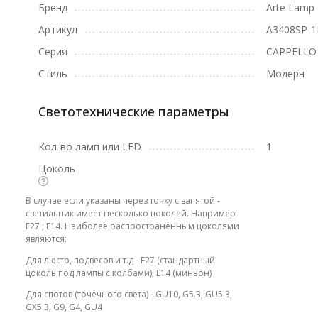
Бренд
Arte Lamp
Артикул
A3408SP-
Серия
CAPPELLO
Стиль
Модерн
Светотехнические параметры
Кол-во ламп или LED
1
Цоколь
В случае если указаны через точку с запятой -
светильник имеет несколько цоколей. Например
E27 ; E14. Наиболее распространенным цоколями
являются:
Для люстр, подвесов и т.д - E27 (стандартный
цоколь под лампы с колбами), E14 (миньон)
Для спотов (точечного света) - GU10, G5.3, GU5.3,
GX5.3, G9, G4, GU4