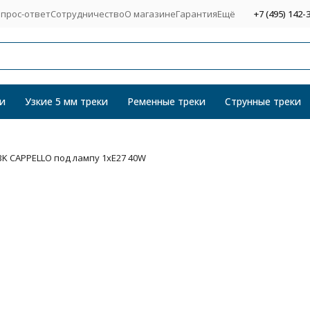
прос-ответ
Сотрудничество
О магазине
Гарантия
Ещё
+7 (495) 142-
и
Узкие 5 мм треки
Ременные треки
Струнные треки
BK CAPPELLO под лампу 1xE27 40W